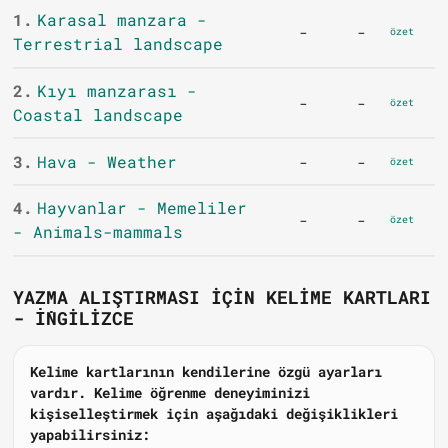
1.
Karasal manzara -
-
-
özet
Terrestrial landscape
2.
Kıyı manzarası -
-
-
özet
Coastal landscape
3.
Hava - Weather
-
-
özet
4.
Hayvanlar - Memeliler
-
-
özet
- Animals-mammals
YAZMA ALIŞTIRMASI IÇIN KELIME KARTLARI
- İNGILIZCE
Kelime kartlarının kendilerine özgü ayarları
vardır. Kelime öğrenme deneyiminizi
kişiselleştirmek için aşağıdaki değişiklikleri
yapabilirsiniz: