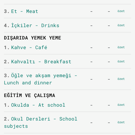
3.
Et - Meat
-
-
özet
4.
İçkiler - Drinks
-
-
özet
DIŞARIDA YEMEK YEME
1.
Kahve - Café
-
-
özet
2.
Kahvaltı - Breakfast
-
-
özet
3.
Öğle ve akşam yemeği -
-
-
özet
Lunch and dinner
EĞITIM VE ÇALIŞMA
1.
Okulda - At school
-
-
özet
2.
Okul Dersleri - School
-
-
özet
subjects