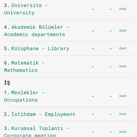
3.
Üniversite -
-
-
özet
University
4.
Akademik Bölümler -
-
-
özet
Academic departments
5.
Kütüphane - Library
-
-
özet
6.
Matematik -
-
-
özet
Mathematics
İŞ
1.
Meslekler -
-
-
özet
Occupations
2.
İstihdam - Employment
-
-
özet
3.
Kurumsal Toplantı -
-
-
özet
Corporate meeting