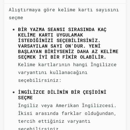
Alıştırmaya göre kelime kartı sayısını
seçme
BIR YAZMA SEANSI SIRASINDA KAÇ
KELIME KARTI UYGULAMAK
ISTEDIĞINIZI SEÇEBILIRSINIZ.
VARSAYILAN SAYI ON'DUR. YENI
BAŞLAYAN BIRIYSENIZ DAHA AZ KELIME
SEÇMEK IYI BIR FIKIR OLABILIR.
Kelime kartlarının hangi İngilizce
varyantını kullanacağını
seçebilirsiniz:
İNGILIZCE DILININ BIR ÇEŞIDINI
SEÇME
İngiliz veya Amerikan İngilizcesi.
İkisi arasında farklar olduğundan,
tercih ettiğiniz varyantı
seçebilirsiniz.