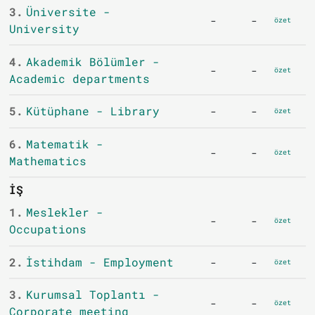
3.
Üniversite -
-
-
özet
University
4.
Akademik Bölümler -
-
-
özet
Academic departments
5.
Kütüphane - Library
-
-
özet
6.
Matematik -
-
-
özet
Mathematics
İŞ
1.
Meslekler -
-
-
özet
Occupations
2.
İstihdam - Employment
-
-
özet
3.
Kurumsal Toplantı -
-
-
özet
Corporate meeting