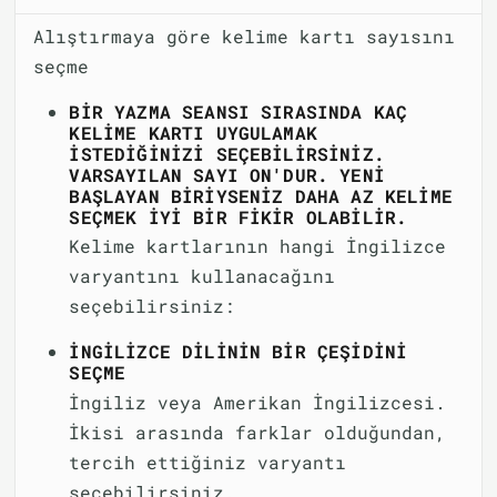
Alıştırmaya göre kelime kartı sayısını
seçme
BIR YAZMA SEANSI SIRASINDA KAÇ
KELIME KARTI UYGULAMAK
ISTEDIĞINIZI SEÇEBILIRSINIZ.
VARSAYILAN SAYI ON'DUR. YENI
BAŞLAYAN BIRIYSENIZ DAHA AZ KELIME
SEÇMEK IYI BIR FIKIR OLABILIR.
Kelime kartlarının hangi İngilizce
varyantını kullanacağını
seçebilirsiniz:
İNGILIZCE DILININ BIR ÇEŞIDINI
SEÇME
İngiliz veya Amerikan İngilizcesi.
İkisi arasında farklar olduğundan,
tercih ettiğiniz varyantı
seçebilirsiniz.