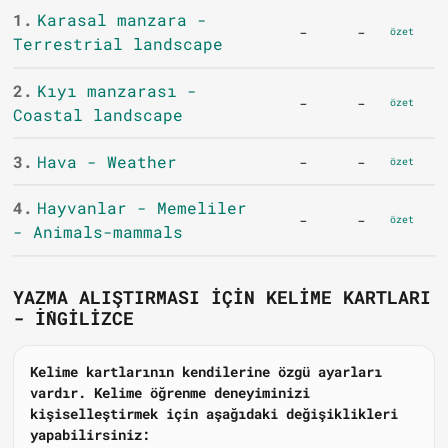
1.
Karasal manzara -
-
-
özet
Terrestrial landscape
2.
Kıyı manzarası -
-
-
özet
Coastal landscape
3.
Hava - Weather
-
-
özet
4.
Hayvanlar - Memeliler
-
-
özet
- Animals-mammals
YAZMA ALIŞTIRMASI IÇIN KELIME KARTLARI
- İNGILIZCE
Kelime kartlarının kendilerine özgü ayarları
vardır. Kelime öğrenme deneyiminizi
kişiselleştirmek için aşağıdaki değişiklikleri
yapabilirsiniz: