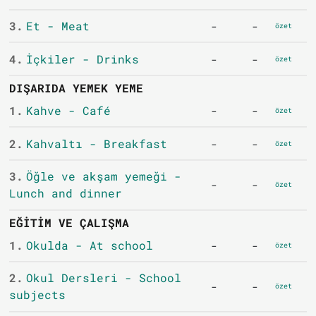
3.
Et - Meat
-
-
özet
4.
İçkiler - Drinks
-
-
özet
DIŞARIDA YEMEK YEME
1.
Kahve - Café
-
-
özet
2.
Kahvaltı - Breakfast
-
-
özet
3.
Öğle ve akşam yemeği -
-
-
özet
Lunch and dinner
EĞITIM VE ÇALIŞMA
1.
Okulda - At school
-
-
özet
2.
Okul Dersleri - School
-
-
özet
subjects