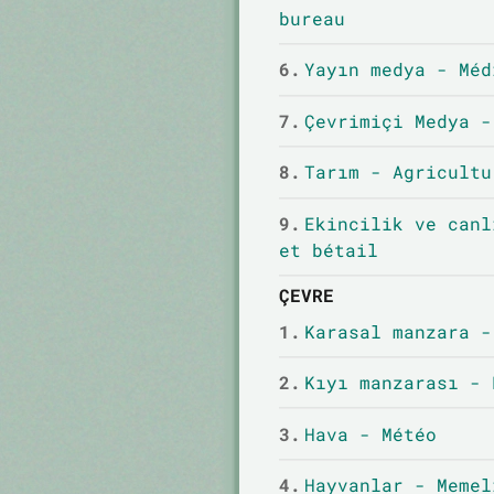
bureau
6.
Yayın medya - Méd
7.
Çevrimiçi Medya -
8.
Tarım - Agricultu
9.
Ekincilik ve canl
et bétail
ÇEVRE
1.
Karasal manzara -
2.
Kıyı manzarası - 
3.
Hava - Météo
4.
Hayvanlar - Memel