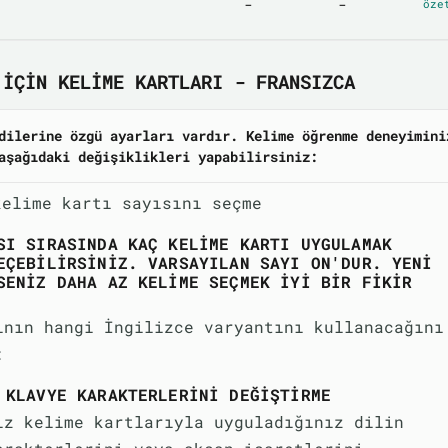
-
-
öze
 IÇIN KELIME KARTLARI - FRANSIZCA
dilerine özgü ayarları vardır. Kelime öğrenme deneyimini
aşağıdaki değişiklikleri yapabilirsiniz:
kelime kartı sayısını seçme
SI SIRASINDA KAÇ KELIME KARTI UYGULAMAK
EÇEBILIRSINIZ. VARSAYILAN SAYI ON'DUR. YENI
SENIZ DAHA AZ KELIME SEÇMEK IYI BIR FIKIR
ının hangi İngilizce varyantını kullanacağını
:
 KLAVYE KARAKTERLERINI DEĞIŞTIRME
iz kelime kartlarıyla uyguladığınız dilin