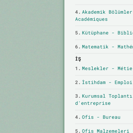
4.
Akademik Bölümler
Académiques
5.
Kütüphane - Bibli
6.
Matematik - Mathé
İŞ
1.
Meslekler - Métie
2.
İstihdam - Emploi
3.
Kurumsal Toplantı
d'entreprise
4.
Ofis - Bureau
5.
Ofis Malzemeleri 