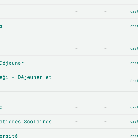
-
-
öze
s
-
-
öze
-
-
öze
Déjeuner
-
-
öze
eği - Déjeuner et
-
-
öze
e
-
-
öze
atières Scolaires
-
-
öze
ersité
-
-
öze