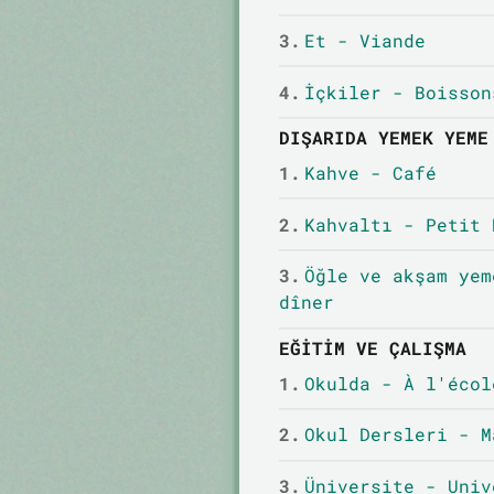
3.
Et - Viande
4.
İçkiler - Boisson
DIŞARIDA YEMEK YEME
1.
Kahve - Café
2.
Kahvaltı - Petit 
3.
Öğle ve akşam yem
dîner
EĞITIM VE ÇALIŞMA
1.
Okulda - À l'écol
2.
Okul Dersleri - M
3.
Üniversite - Univ