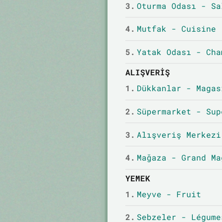
3.
Oturma Odası - Sa
4.
Mutfak - Cuisine
5.
Yatak Odası - Cha
ALIŞVERIŞ
1.
Dükkanlar - Magas
2.
Süpermarket - Sup
3.
Alışveriş Merkezi
4.
Mağaza - Grand Ma
YEMEK
1.
Meyve - Fruit
2.
Sebzeler - Légume