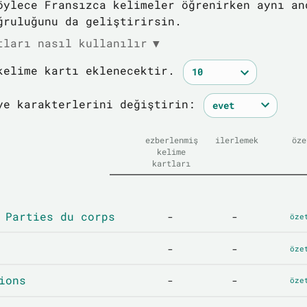
öylece Fransızca kelimeler öğrenirken aynı an
ğruluğunu da geliştirirsin.
tları nasıl kullanılır
▼
kelime kartı eklenecektir.
ye karakterlerini değiştirin:
ezberlenmiş
ilerlemek
öze
kelime
kartları
 Parties du corps
-
-
öze
-
-
öze
ions
-
-
öze