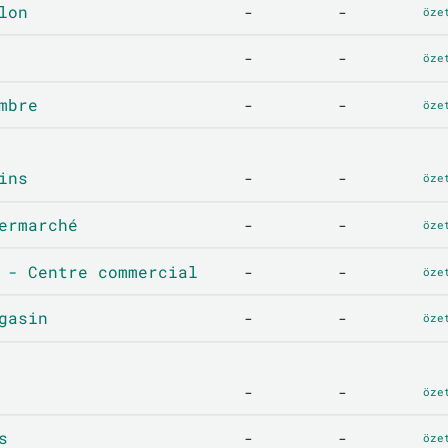
lon
-
-
öze
-
-
öze
mbre
-
-
öze
ins
-
-
öze
ermarché
-
-
öze
 - Centre commercial
-
-
öze
gasin
-
-
öze
-
-
öze
s
-
-
öze