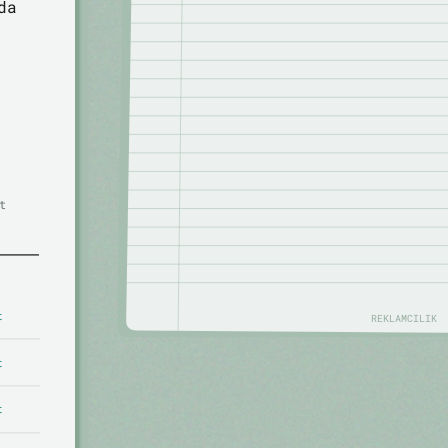
da
t
t
REKLAMCILIK
t
t