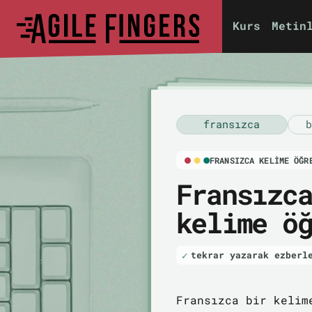
Kurs
Metin
fransızca
b
FRANSIZCA KELIME ÖĞR
Fransızc
kelime ö
tekrar yazarak ezberl
Fransızca bir kelim