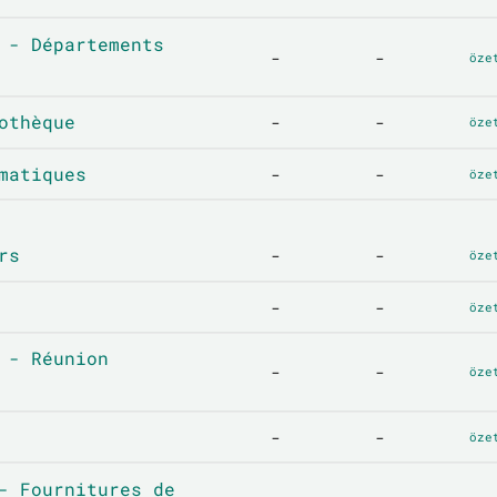
 - Départements
-
-
öze
othèque
-
-
öze
matiques
-
-
öze
rs
-
-
öze
-
-
öze
 - Réunion
-
-
öze
-
-
öze
- Fournitures de