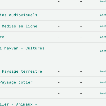
-
-
öze
ias audiovisuels
-
-
öze
 Médias en ligne
-
-
öze
re
-
-
öze
ı hayvan - Cultures
-
-
öze
 Paysage terrestre
-
-
öze
Paysage côtier
-
-
öze
-
-
öze
iler - Animaux -