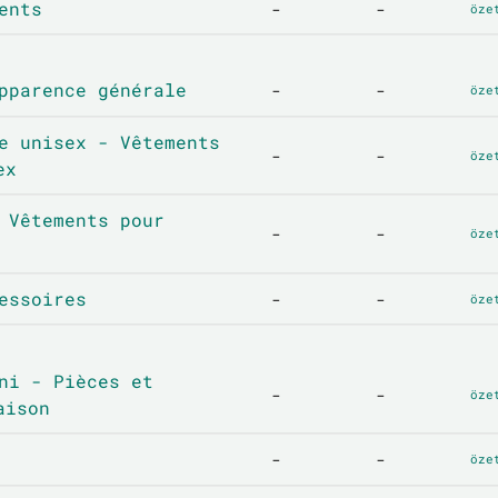
ents
-
-
öze
pparence générale
-
-
öze
e unisex - Vêtements
-
-
öze
ex
 Vêtements pour
-
-
öze
essoires
-
-
öze
ni - Pièces et
-
-
öze
aison
-
-
öze