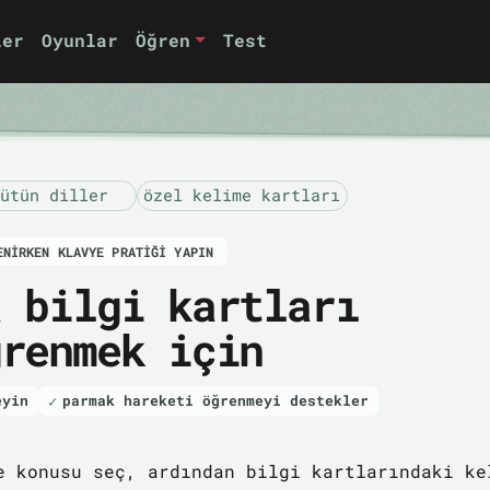
ler
Oyunlar
Öğren
Test
ütün diller
özel kelime kartları
ENIRKEN KLAVYE PRATIĞI YAPIN
a bilgi kartları
ğrenmek için
eyin
parmak hareketi öğrenmeyi destekler
e konusu seç, ardından bilgi kartlarındaki ke