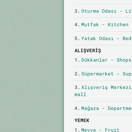
3.
Oturma Odası - Li
4.
Mutfak - Kitchen
5.
Yatak Odası - Bed
ALIŞVERIŞ
1.
Dükkanlar - Shops
2.
Süpermarket - Sup
3.
Alışveriş Merkezi
mall
4.
Mağaza - Departme
YEMEK
1.
Meyve - Fruit