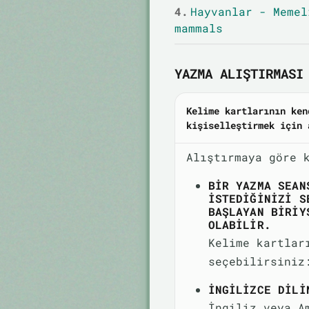
4.
Hayvanlar - Memel
mammals
YAZMA ALIŞTIRMASI 
Kelime kartlarının ken
kişiselleştirmek için 
Alıştırmaya göre 
BIR YAZMA SEAN
ISTEDIĞINIZI S
BAŞLAYAN BIRIY
OLABILIR.
Kelime kartlar
seçebilirsiniz
İNGILIZCE DILI
İngiliz veya A