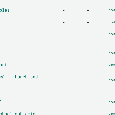
bles
-
-
öze
-
-
öze
-
-
öze
-
-
öze
ast
-
-
öze
eği - Lunch and
-
-
öze
l
-
-
öze
chool subjects
-
-
öze