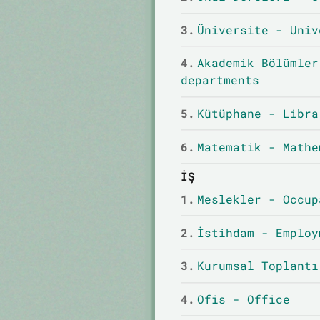
3.
Üniversite - Univ
4.
Akademik Bölümler
departments
5.
Kütüphane - Libra
6.
Matematik - Mathe
İŞ
1.
Meslekler - Occup
2.
İstihdam - Employ
3.
Kurumsal Toplantı
4.
Ofis - Office