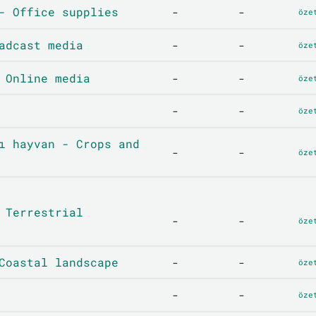
- Office supplies
-
-
öze
adcast media
-
-
öze
 Online media
-
-
öze
-
-
öze
ı hayvan - Crops and
-
-
öze
 Terrestrial
-
-
öze
Coastal landscape
-
-
öze
-
-
öze