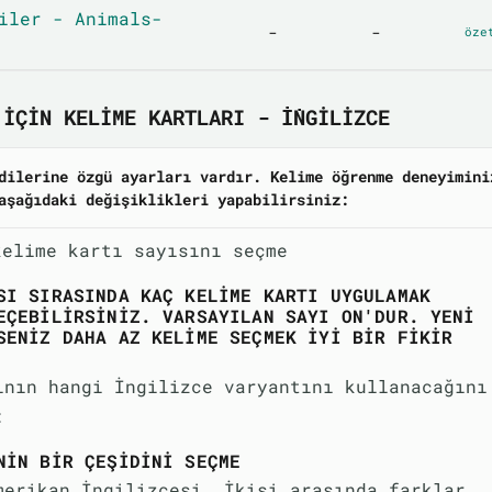
iler - Animals-
-
-
öze
IÇIN KELIME KARTLARI - İNGILIZCE
dilerine özgü ayarları vardır. Kelime öğrenme deneyimini
aşağıdaki değişiklikleri yapabilirsiniz:
kelime kartı sayısını seçme
SI SIRASINDA KAÇ KELIME KARTI UYGULAMAK
EÇEBILIRSINIZ. VARSAYILAN SAYI ON'DUR. YENI
SENIZ DAHA AZ KELIME SEÇMEK IYI BIR FIKIR
ının hangi İngilizce varyantını kullanacağını
:
NIN BIR ÇEŞIDINI SEÇME
merikan İngilizcesi. İkisi arasında farklar