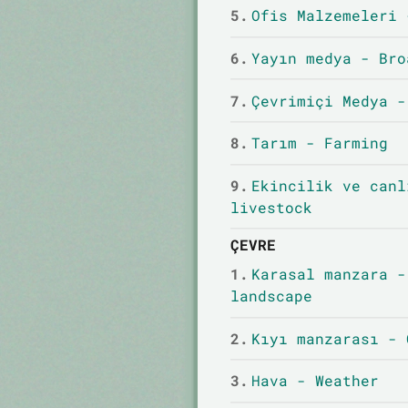
5.
Ofis Malzemeleri 
6.
Yayın medya - Bro
7.
Çevrimiçi Medya -
8.
Tarım - Farming
9.
Ekincilik ve canl
livestock
ÇEVRE
1.
Karasal manzara -
landscape
2.
Kıyı manzarası - 
3.
Hava - Weather