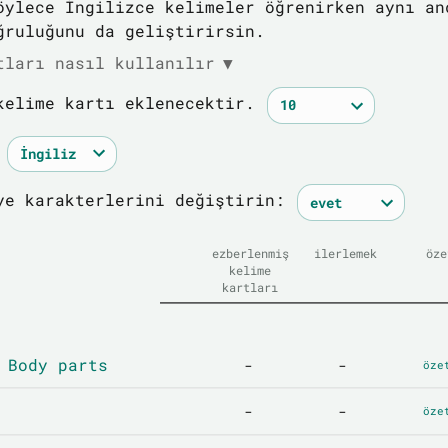
öylece İngilizce kelimeler öğrenirken aynı an
ğruluğunu da geliştirirsin.
tları nasıl kullanılır
▼
kelime kartı eklenecektir.
ye karakterlerini değiştirin:
ezberlenmiş
ilerlemek
öze
kelime
kartları
 Body parts
-
-
öze
-
-
öze