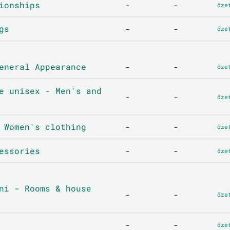
ionships
-
-
öze
gs
-
-
öze
eneral Appearance
-
-
öze
e unisex - Men's and
-
-
öze
 Women's clothing
-
-
öze
essories
-
-
öze
ni - Rooms & house
-
-
öze
-
-
öze