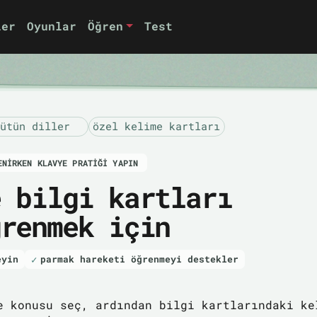
ler
Oyunlar
Öğren
Test
ütün diller
özel kelime kartları
ENIRKEN KLAVYE PRATIĞI YAPIN
e bilgi kartları
ğrenmek için
eyin
parmak hareketi öğrenmeyi destekler
e konusu seç, ardından bilgi kartlarındaki ke