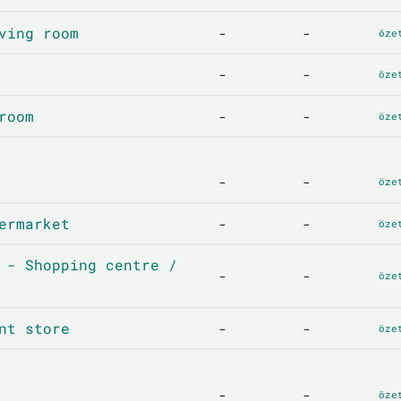
ving room
-
-
öze
-
-
öze
room
-
-
öze
-
-
öze
ermarket
-
-
öze
 - Shopping centre /
-
-
öze
nt store
-
-
öze
-
-
öze