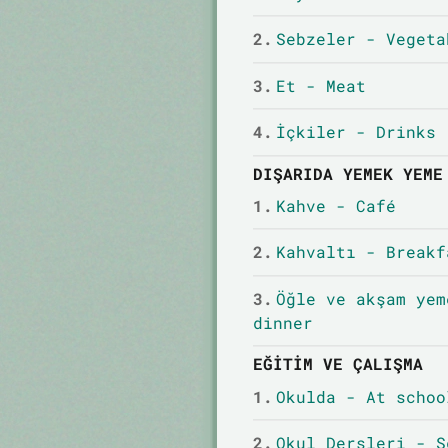
2.
Sebzeler - Vegeta
3.
Et - Meat
4.
İçkiler - Drinks
DIŞARIDA YEMEK YEME
1.
Kahve - Café
2.
Kahvaltı - Breakf
3.
Öğle ve akşam yem
dinner
EĞITIM VE ÇALIŞMA
1.
Okulda - At schoo
2.
Okul Dersleri - S