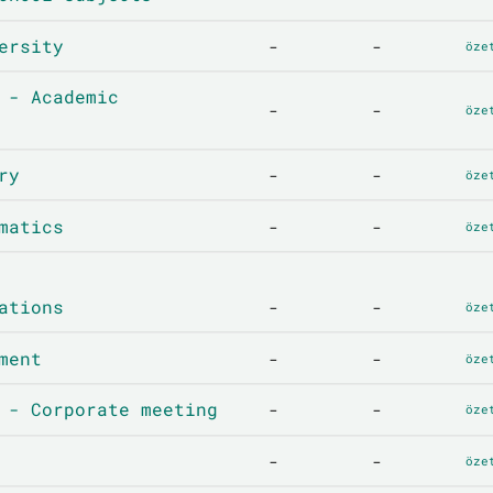
ersity
-
-
öze
 - Academic
-
-
öze
ry
-
-
öze
matics
-
-
öze
ations
-
-
öze
ment
-
-
öze
 - Corporate meeting
-
-
öze
-
-
öze