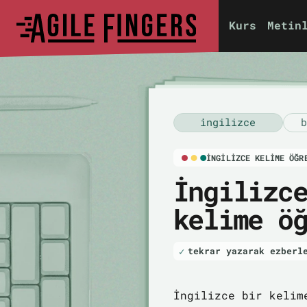
Kurs
Metin
i̇ngilizce
b
İNGILIZCE KELIME ÖĞR
İngilizc
kelime ö
tekrar yazarak ezberl
İngilizce bir kelim