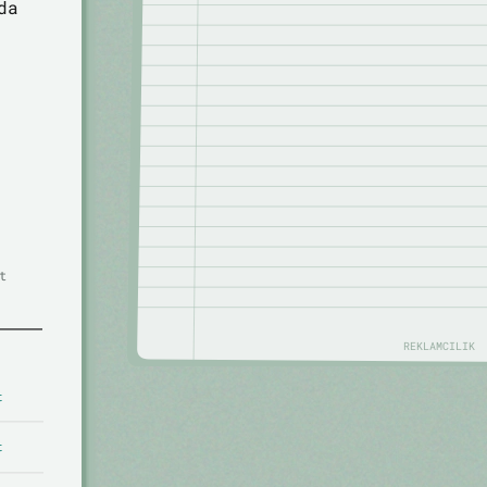
da
t
REKLAMCILIK
t
t