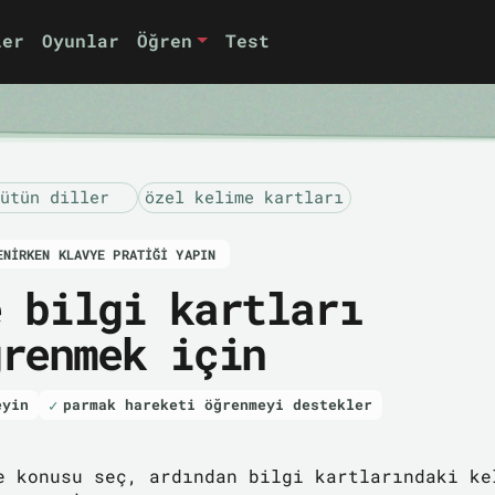
ler
Oyunlar
Öğren
Test
ütün diller
özel kelime kartları
ENIRKEN KLAVYE PRATIĞI YAPIN
e bilgi kartları
ğrenmek için
eyin
parmak hareketi öğrenmeyi destekler
e konusu seç, ardından bilgi kartlarındaki ke