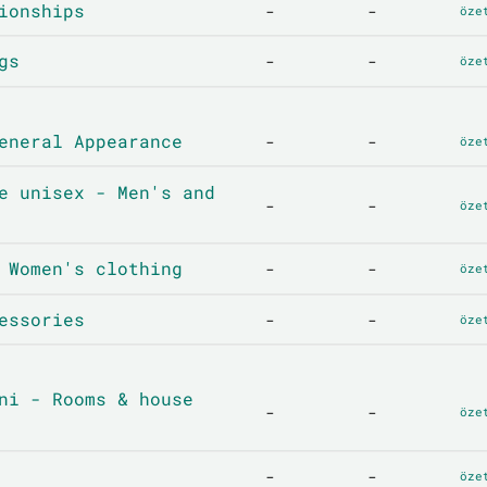
ionships
-
-
öze
gs
-
-
öze
eneral Appearance
-
-
öze
e unisex - Men's and
-
-
öze
 Women's clothing
-
-
öze
essories
-
-
öze
ni - Rooms & house
-
-
öze
-
-
öze