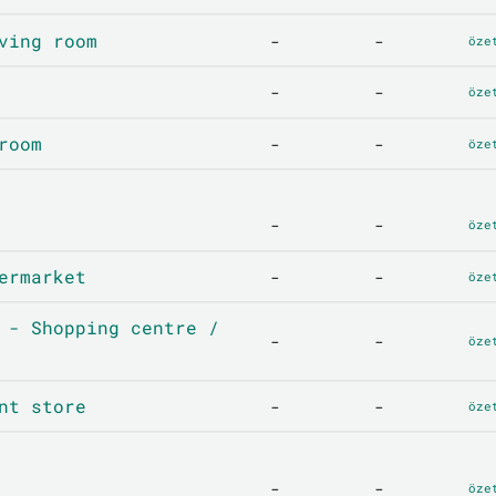
ving room
-
-
öze
-
-
öze
room
-
-
öze
-
-
öze
ermarket
-
-
öze
 - Shopping centre /
-
-
öze
nt store
-
-
öze
-
-
öze