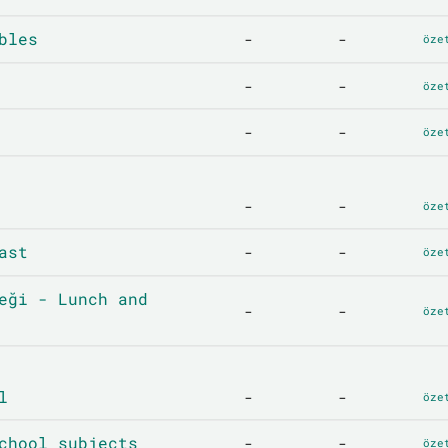
bles
-
-
öze
-
-
öze
-
-
öze
-
-
öze
ast
-
-
öze
eği - Lunch and
-
-
öze
l
-
-
öze
chool subjects
-
-
öze