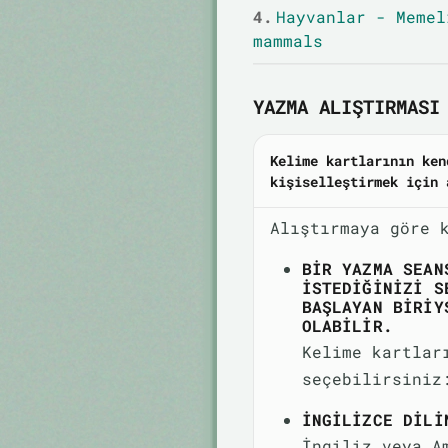
4.
Hayvanlar - Memel
mammals
YAZMA ALIŞTIRMASI 
Kelime kartlarının ken
kişiselleştirmek için 
Alıştırmaya göre 
BIR YAZMA SEAN
ISTEDIĞINIZI S
BAŞLAYAN BIRIY
OLABILIR.
Kelime kartlar
seçebilirsiniz
İNGILIZCE DILI
İngiliz veya A