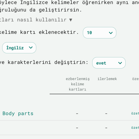
öylece İngilizce kelimeler öğrenirken aynı an
ğruluğunu da geliştirirsin.
tları nasıl kullanılır
▼
kelime kartı eklenecektir.
ye karakterlerini değiştirin:
ezberlenmiş
ilerlemek
öze
kelime
kartları
 Body parts
-
-
öze
-
-
öze