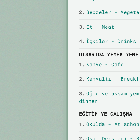
2.
Sebzeler - Vegeta
3.
Et - Meat
4.
İçkiler - Drinks
DIŞARIDA YEMEK YEME
1.
Kahve - Café
2.
Kahvaltı - Breakf
3.
Öğle ve akşam yem
dinner
EĞITIM VE ÇALIŞMA
1.
Okulda - At schoo
2.
Okul Dersleri - S