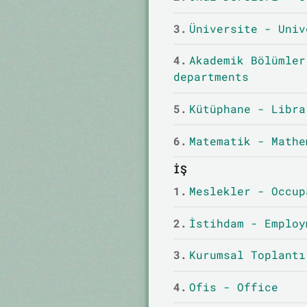
3.
Üniversite - Univ
4.
Akademik Bölümler
departments
5.
Kütüphane - Libra
6.
Matematik - Mathe
İŞ
1.
Meslekler - Occup
2.
İstihdam - Employ
3.
Kurumsal Toplantı
4.
Ofis - Office