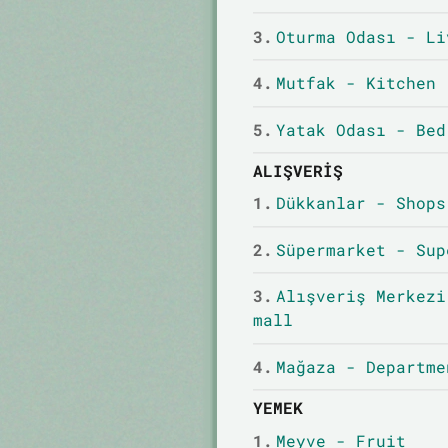
3.
Oturma Odası - Li
4.
Mutfak - Kitchen
5.
Yatak Odası - Bed
ALIŞVERIŞ
1.
Dükkanlar - Shops
2.
Süpermarket - Sup
3.
Alışveriş Merkezi
mall
4.
Mağaza - Departme
YEMEK
1.
Meyve - Fruit