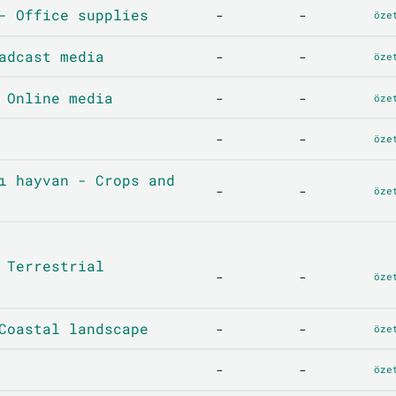
- Office supplies
-
-
öze
adcast media
-
-
öze
 Online media
-
-
öze
-
-
öze
ı hayvan - Crops and
-
-
öze
 Terrestrial
-
-
öze
Coastal landscape
-
-
öze
-
-
öze