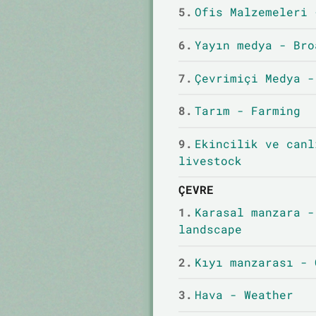
5.
Ofis Malzemeleri 
6.
Yayın medya - Bro
7.
Çevrimiçi Medya -
8.
Tarım - Farming
9.
Ekincilik ve canl
livestock
ÇEVRE
1.
Karasal manzara -
landscape
2.
Kıyı manzarası - 
3.
Hava - Weather