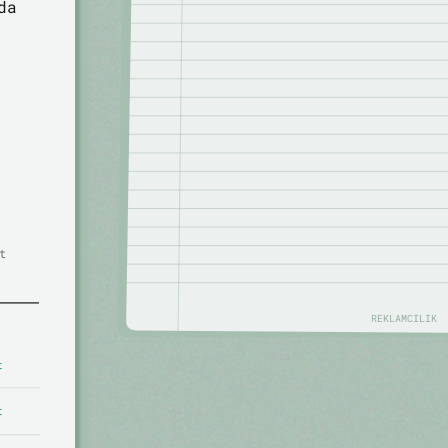
da
t
REKLAMCILIK
t
t