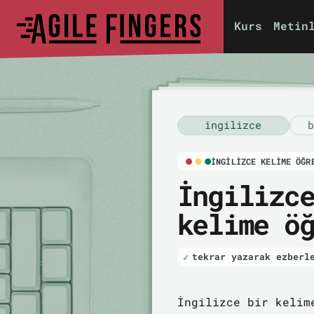
Kurs
Metin
i̇ngilizce
b
İNGILIZCE KELIME ÖĞR
İngilizc
kelime ö
tekrar yazarak ezberl
İngilizce bir kelim