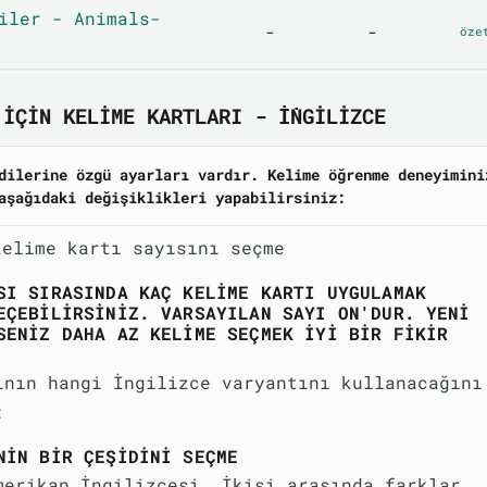
iler - Animals-
-
-
öze
IÇIN KELIME KARTLARI - İNGILIZCE
dilerine özgü ayarları vardır. Kelime öğrenme deneyimini
aşağıdaki değişiklikleri yapabilirsiniz:
kelime kartı sayısını seçme
SI SIRASINDA KAÇ KELIME KARTI UYGULAMAK
EÇEBILIRSINIZ. VARSAYILAN SAYI ON'DUR. YENI
SENIZ DAHA AZ KELIME SEÇMEK IYI BIR FIKIR
ının hangi İngilizce varyantını kullanacağını
:
NIN BIR ÇEŞIDINI SEÇME
merikan İngilizcesi. İkisi arasında farklar