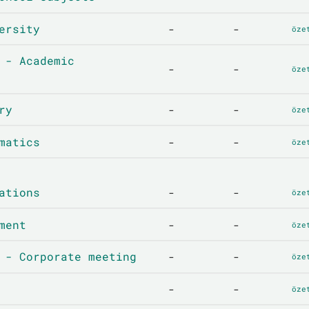
ersity
-
-
öze
 - Academic
-
-
öze
ry
-
-
öze
matics
-
-
öze
ations
-
-
öze
ment
-
-
öze
 - Corporate meeting
-
-
öze
-
-
öze