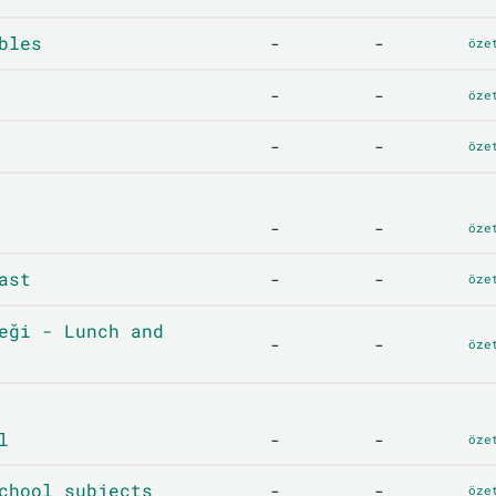
bles
-
-
öze
-
-
öze
-
-
öze
-
-
öze
ast
-
-
öze
eği - Lunch and
-
-
öze
l
-
-
öze
chool subjects
-
-
öze