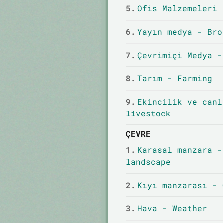
5.
Ofis Malzemeleri 
6.
Yayın medya - Bro
7.
Çevrimiçi Medya -
8.
Tarım - Farming
9.
Ekincilik ve canl
livestock
ÇEVRE
1.
Karasal manzara -
landscape
2.
Kıyı manzarası - 
3.
Hava - Weather