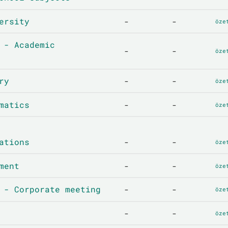
ersity
-
-
öze
 - Academic
-
-
öze
ry
-
-
öze
matics
-
-
öze
ations
-
-
öze
ment
-
-
öze
 - Corporate meeting
-
-
öze
-
-
öze