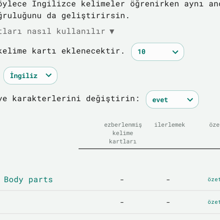
öylece İngilizce kelimeler öğrenirken aynı an
ğruluğunu da geliştirirsin.
tları nasıl kullanılır
▼
kelime kartı eklenecektir.
ye karakterlerini değiştirin:
ezberlenmiş
ilerlemek
öze
kelime
kartları
 Body parts
-
-
öze
-
-
öze