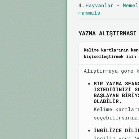
4.
Hayvanlar - Memel
mammals
YAZMA ALIŞTIRMASI 
Kelime kartlarının ken
kişiselleştirmek için 
Alıştırmaya göre 
BIR YAZMA SEAN
ISTEDIĞINIZI S
BAŞLAYAN BIRIY
OLABILIR.
Kelime kartlar
seçebilirsiniz
İNGILIZCE DILI
İngiliz veya A