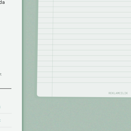
da
t
REKLAMCILIK
t
t