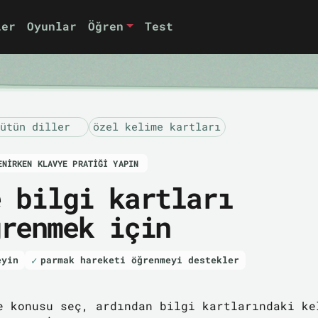
ler
Oyunlar
Öğren
Test
ütün diller
özel kelime kartları
ENIRKEN KLAVYE PRATIĞI YAPIN
e bilgi kartları
ğrenmek için
eyin
parmak hareketi öğrenmeyi destekler
e konusu seç, ardından bilgi kartlarındaki ke