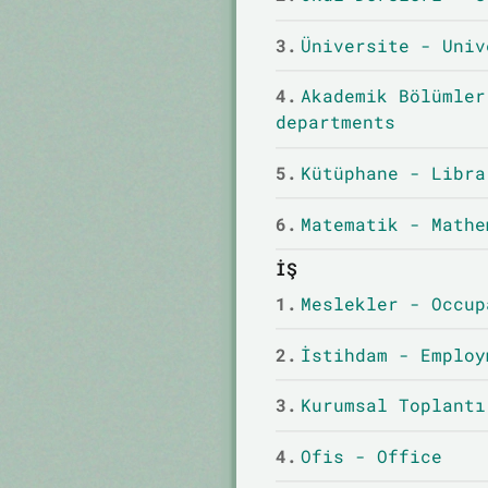
3.
Üniversite - Univ
4.
Akademik Bölümler
departments
5.
Kütüphane - Libra
6.
Matematik - Mathe
İŞ
1.
Meslekler - Occup
2.
İstihdam - Employ
3.
Kurumsal Toplantı
4.
Ofis - Office