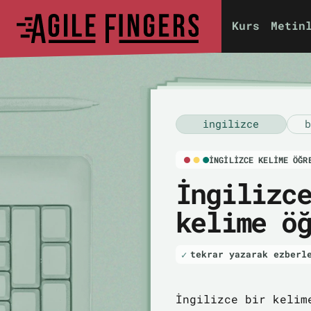
Kurs
Metin
i̇ngilizce
b
İNGILIZCE KELIME ÖĞR
İngilizc
kelime ö
tekrar yazarak ezberl
İngilizce bir kelim