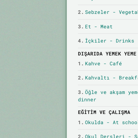
2.
Sebzeler - Vegeta
3.
Et - Meat
4.
İçkiler - Drinks
DIŞARIDA YEMEK YEME
1.
Kahve - Café
2.
Kahvaltı - Breakf
3.
Öğle ve akşam yem
dinner
EĞITIM VE ÇALIŞMA
1.
Okulda - At schoo
2.
Okul Dersleri - S