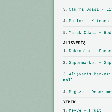
3.
Oturma Odası - Li
4.
Mutfak - Kitchen
5.
Yatak Odası - Bed
ALIŞVERIŞ
1.
Dükkanlar - Shops
2.
Süpermarket - Sup
3.
Alışveriş Merkezi
mall
4.
Mağaza - Departme
YEMEK
1.
Meyve - Fruit