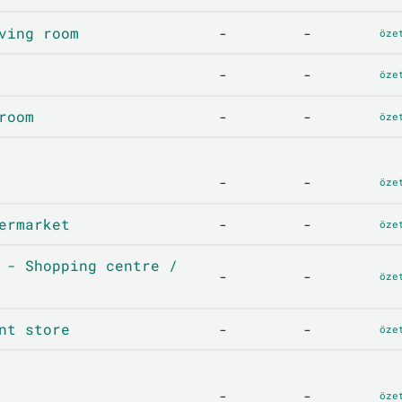
ving room
-
-
öze
-
-
öze
room
-
-
öze
-
-
öze
ermarket
-
-
öze
 - Shopping centre /
-
-
öze
nt store
-
-
öze
-
-
öze