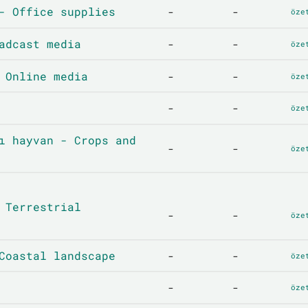
- Office supplies
-
-
öze
adcast media
-
-
öze
 Online media
-
-
öze
-
-
öze
ı hayvan - Crops and
-
-
öze
 Terrestrial
-
-
öze
Coastal landscape
-
-
öze
-
-
öze