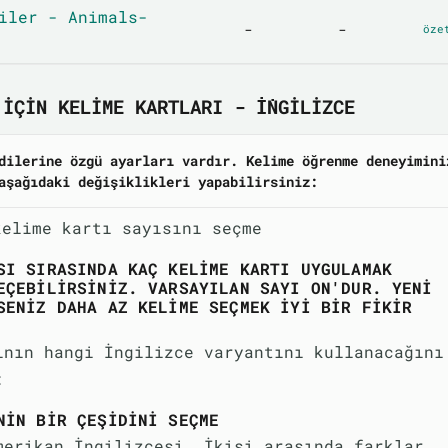
iler - Animals-
-
-
öze
IÇIN KELIME KARTLARI - İNGILIZCE
dilerine özgü ayarları vardır. Kelime öğrenme deneyimini
aşağıdaki değişiklikleri yapabilirsiniz:
kelime kartı sayısını seçme
SI SIRASINDA KAÇ KELIME KARTI UYGULAMAK
EÇEBILIRSINIZ. VARSAYILAN SAYI ON'DUR. YENI
SENIZ DAHA AZ KELIME SEÇMEK IYI BIR FIKIR
ının hangi İngilizce varyantını kullanacağını
:
NIN BIR ÇEŞIDINI SEÇME
merikan İngilizcesi. İkisi arasında farklar