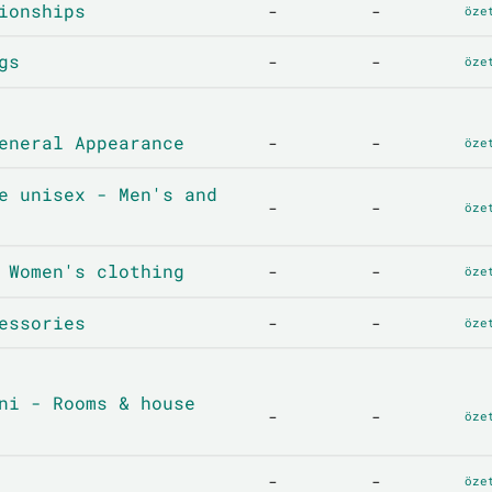
ionships
-
-
öze
gs
-
-
öze
eneral Appearance
-
-
öze
e unisex - Men's and
-
-
öze
 Women's clothing
-
-
öze
essories
-
-
öze
ni - Rooms & house
-
-
öze
-
-
öze