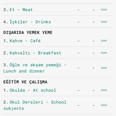
3.
Et - Meat
-
-
özet
4.
İçkiler - Drinks
-
-
özet
DIŞARIDA YEMEK YEME
1.
Kahve - Café
-
-
özet
2.
Kahvaltı - Breakfast
-
-
özet
3.
Öğle ve akşam yemeği -
-
-
özet
Lunch and dinner
EĞITIM VE ÇALIŞMA
1.
Okulda - At school
-
-
özet
2.
Okul Dersleri - School
-
-
özet
subjects