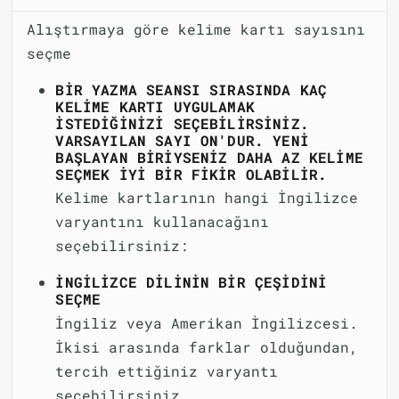
Alıştırmaya göre kelime kartı sayısını
seçme
BIR YAZMA SEANSI SIRASINDA KAÇ
KELIME KARTI UYGULAMAK
ISTEDIĞINIZI SEÇEBILIRSINIZ.
VARSAYILAN SAYI ON'DUR. YENI
BAŞLAYAN BIRIYSENIZ DAHA AZ KELIME
SEÇMEK IYI BIR FIKIR OLABILIR.
Kelime kartlarının hangi İngilizce
varyantını kullanacağını
seçebilirsiniz:
İNGILIZCE DILININ BIR ÇEŞIDINI
SEÇME
İngiliz veya Amerikan İngilizcesi.
İkisi arasında farklar olduğundan,
tercih ettiğiniz varyantı
seçebilirsiniz.