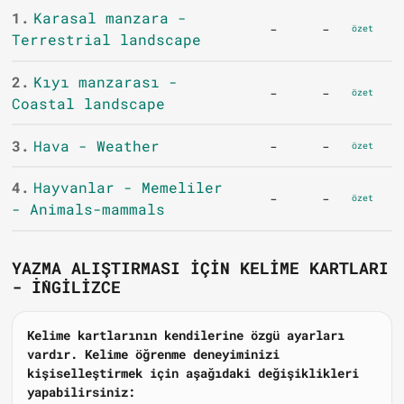
1.
Karasal manzara -
-
-
özet
Terrestrial landscape
2.
Kıyı manzarası -
-
-
özet
Coastal landscape
3.
Hava - Weather
-
-
özet
4.
Hayvanlar - Memeliler
-
-
özet
- Animals-mammals
YAZMA ALIŞTIRMASI IÇIN KELIME KARTLARI
- İNGILIZCE
Kelime kartlarının kendilerine özgü ayarları
vardır. Kelime öğrenme deneyiminizi
kişiselleştirmek için aşağıdaki değişiklikleri
yapabilirsiniz: