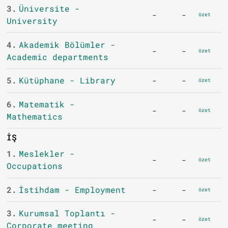
3.
Üniversite -
-
-
özet
University
4.
Akademik Bölümler -
-
-
özet
Academic departments
5.
Kütüphane - Library
-
-
özet
6.
Matematik -
-
-
özet
Mathematics
İŞ
1.
Meslekler -
-
-
özet
Occupations
2.
İstihdam - Employment
-
-
özet
3.
Kurumsal Toplantı -
-
-
özet
Corporate meeting