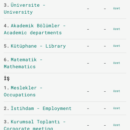
3.
Üniversite -
-
-
özet
University
4.
Akademik Bölümler -
-
-
özet
Academic departments
5.
Kütüphane - Library
-
-
özet
6.
Matematik -
-
-
özet
Mathematics
İŞ
1.
Meslekler -
-
-
özet
Occupations
2.
İstihdam - Employment
-
-
özet
3.
Kurumsal Toplantı -
-
-
özet
Corporate meeting