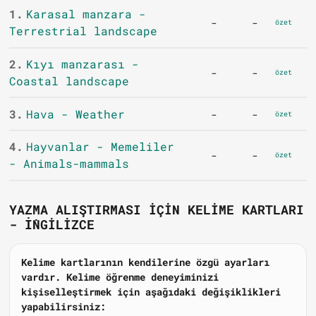
1.
Karasal manzara -
-
-
özet
Terrestrial landscape
2.
Kıyı manzarası -
-
-
özet
Coastal landscape
3.
Hava - Weather
-
-
özet
4.
Hayvanlar - Memeliler
-
-
özet
- Animals-mammals
YAZMA ALIŞTIRMASI IÇIN KELIME KARTLARI
- İNGILIZCE
Kelime kartlarının kendilerine özgü ayarları
vardır. Kelime öğrenme deneyiminizi
kişiselleştirmek için aşağıdaki değişiklikleri
yapabilirsiniz: