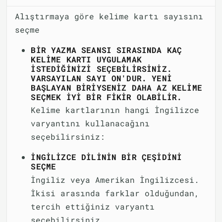
Alıştırmaya göre kelime kartı sayısını
seçme
BIR YAZMA SEANSI SIRASINDA KAÇ
KELIME KARTI UYGULAMAK
ISTEDIĞINIZI SEÇEBILIRSINIZ.
VARSAYILAN SAYI ON'DUR. YENI
BAŞLAYAN BIRIYSENIZ DAHA AZ KELIME
SEÇMEK IYI BIR FIKIR OLABILIR.
Kelime kartlarının hangi İngilizce
varyantını kullanacağını
seçebilirsiniz:
İNGILIZCE DILININ BIR ÇEŞIDINI
SEÇME
İngiliz veya Amerikan İngilizcesi.
İkisi arasında farklar olduğundan,
tercih ettiğiniz varyantı
seçebilirsiniz.