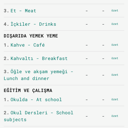
3.
Et - Meat
-
-
özet
4.
İçkiler - Drinks
-
-
özet
DIŞARIDA YEMEK YEME
1.
Kahve - Café
-
-
özet
2.
Kahvaltı - Breakfast
-
-
özet
3.
Öğle ve akşam yemeği -
-
-
özet
Lunch and dinner
EĞITIM VE ÇALIŞMA
1.
Okulda - At school
-
-
özet
2.
Okul Dersleri - School
-
-
özet
subjects