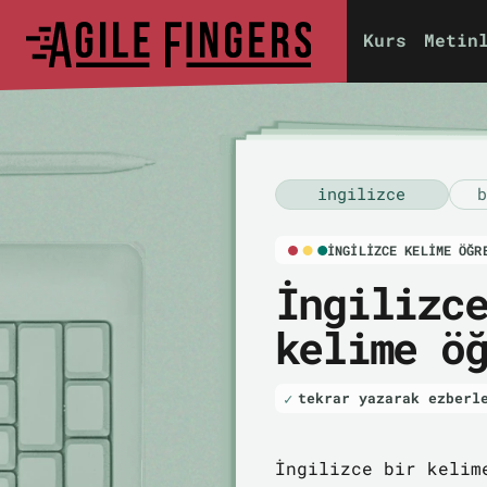
Kurs
Metin
i̇ngilizce
b
İNGILIZCE KELIME ÖĞR
İngilizc
kelime ö
tekrar yazarak ezberl
İngilizce bir kelim