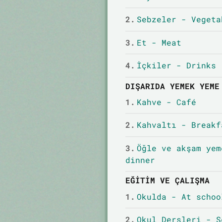
2.
Sebzeler - Vegeta
3.
Et - Meat
4.
İçkiler - Drinks
DIŞARIDA YEMEK YEME
1.
Kahve - Café
2.
Kahvaltı - Breakf
3.
Öğle ve akşam yem
dinner
EĞITIM VE ÇALIŞMA
1.
Okulda - At schoo
2.
Okul Dersleri - S