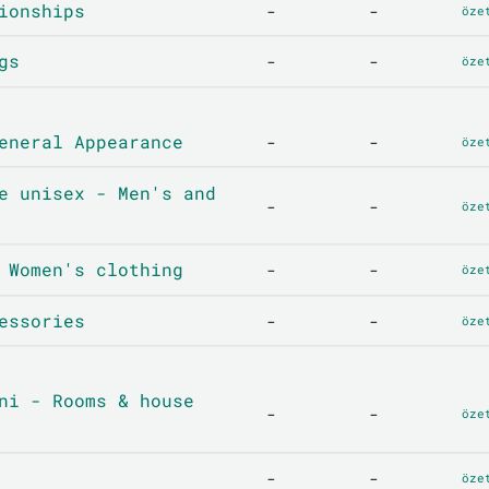
ionships
-
-
öze
gs
-
-
öze
eneral Appearance
-
-
öze
e unisex - Men's and
-
-
öze
 Women's clothing
-
-
öze
essories
-
-
öze
ni - Rooms & house
-
-
öze
-
-
öze