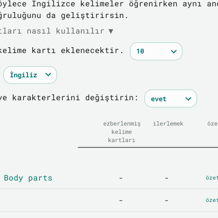
öylece İngilizce kelimeler öğrenirken aynı an
ğruluğunu da geliştirirsin.
tları nasıl kullanılır
▼
kelime kartı eklenecektir.
ye karakterlerini değiştirin:
ezberlenmiş
ilerlemek
öze
kelime
kartları
 Body parts
-
-
öze
-
-
öze