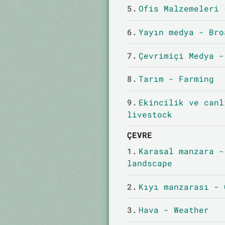
5.
Ofis Malzemeleri 
6.
Yayın medya - Bro
7.
Çevrimiçi Medya -
8.
Tarım - Farming
9.
Ekincilik ve canl
livestock
ÇEVRE
1.
Karasal manzara -
landscape
2.
Kıyı manzarası - 
3.
Hava - Weather