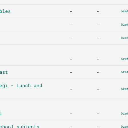
bles
-
-
öze
-
-
öze
-
-
öze
-
-
öze
ast
-
-
öze
eği - Lunch and
-
-
öze
l
-
-
öze
chool subjects
-
-
öze