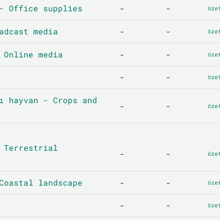
- Office supplies
-
-
öze
adcast media
-
-
öze
 Online media
-
-
öze
-
-
öze
ı hayvan - Crops and
-
-
öze
 Terrestrial
-
-
öze
Coastal landscape
-
-
öze
-
-
öze