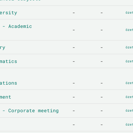
ersity
-
-
öze
 - Academic
-
-
öze
ry
-
-
öze
matics
-
-
öze
ations
-
-
öze
ment
-
-
öze
 - Corporate meeting
-
-
öze
-
-
öze