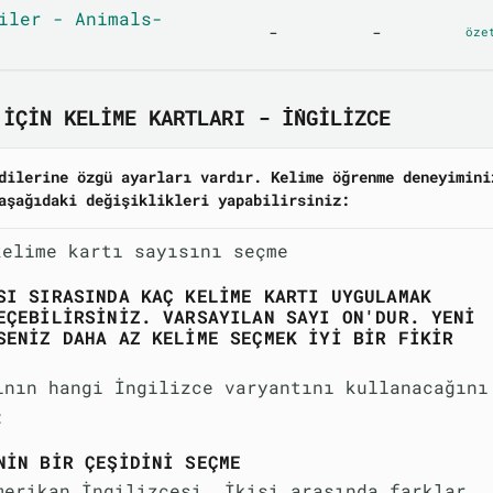
iler - Animals-
-
-
öze
IÇIN KELIME KARTLARI - İNGILIZCE
dilerine özgü ayarları vardır. Kelime öğrenme deneyimini
aşağıdaki değişiklikleri yapabilirsiniz:
kelime kartı sayısını seçme
SI SIRASINDA KAÇ KELIME KARTI UYGULAMAK
EÇEBILIRSINIZ. VARSAYILAN SAYI ON'DUR. YENI
SENIZ DAHA AZ KELIME SEÇMEK IYI BIR FIKIR
ının hangi İngilizce varyantını kullanacağını
:
NIN BIR ÇEŞIDINI SEÇME
merikan İngilizcesi. İkisi arasında farklar