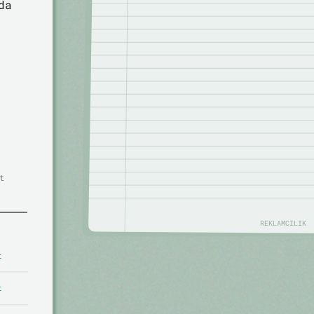
da
t
REKLAMCILIK
t
t