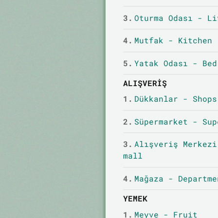
3.
Oturma Odası - Li
4.
Mutfak - Kitchen
5.
Yatak Odası - Bed
ALIŞVERIŞ
1.
Dükkanlar - Shops
2.
Süpermarket - Sup
3.
Alışveriş Merkezi
mall
4.
Mağaza - Departme
YEMEK
1.
Meyve - Fruit