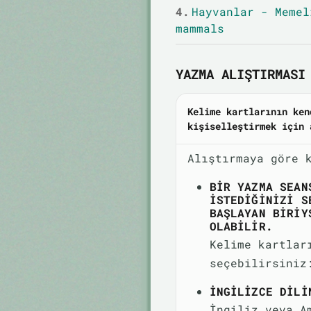
4.
Hayvanlar - Memel
mammals
YAZMA ALIŞTIRMASI 
Kelime kartlarının ken
kişiselleştirmek için 
Alıştırmaya göre 
BIR YAZMA SEAN
ISTEDIĞINIZI S
BAŞLAYAN BIRIY
OLABILIR.
Kelime kartlar
seçebilirsiniz
İNGILIZCE DILI
İngiliz veya A