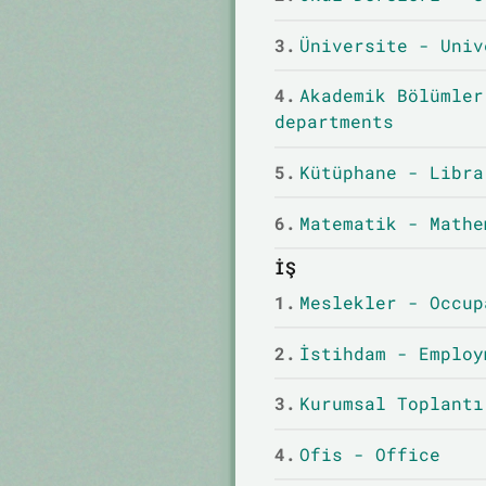
3.
Üniversite - Univ
4.
Akademik Bölümler
departments
5.
Kütüphane - Libra
6.
Matematik - Mathe
İŞ
1.
Meslekler - Occup
2.
İstihdam - Employ
3.
Kurumsal Toplantı
4.
Ofis - Office