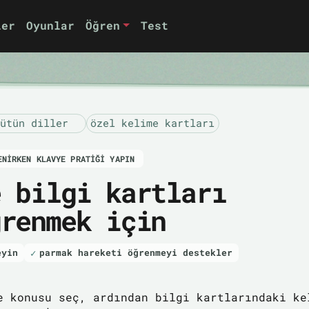
ler
Oyunlar
Öğren
Test
ütün diller
özel kelime kartları
ENIRKEN KLAVYE PRATIĞI YAPIN
e bilgi kartları
ğrenmek için
eyin
parmak hareketi öğrenmeyi destekler
e konusu seç, ardından bilgi kartlarındaki ke