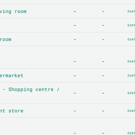
ving room
-
-
öze
-
-
öze
room
-
-
öze
-
-
öze
ermarket
-
-
öze
 - Shopping centre /
-
-
öze
nt store
-
-
öze
-
-
öze