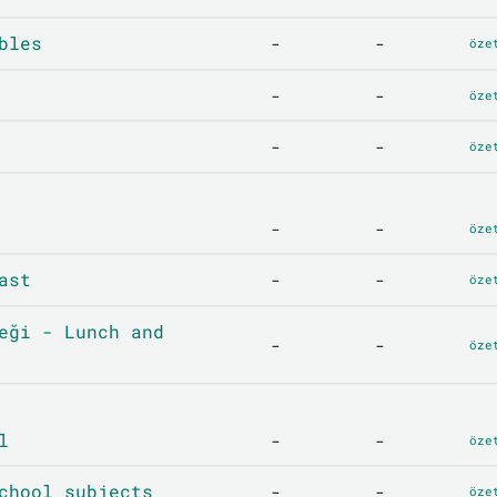
bles
-
-
öze
-
-
öze
-
-
öze
-
-
öze
ast
-
-
öze
eği - Lunch and
-
-
öze
l
-
-
öze
chool subjects
-
-
öze