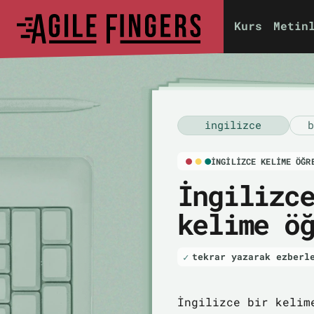
Kurs
Metin
i̇ngilizce
b
İNGILIZCE KELIME ÖĞR
İngilizc
kelime ö
tekrar yazarak ezberl
İngilizce bir kelim