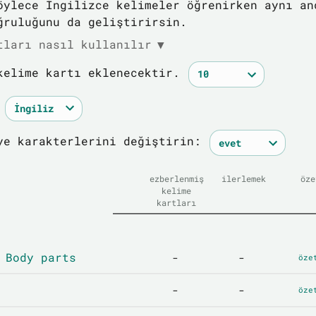
öylece İngilizce kelimeler öğrenirken aynı an
ğruluğunu da geliştirirsin.
tları nasıl kullanılır
▼
kelime kartı eklenecektir.
ye karakterlerini değiştirin:
ezberlenmiş
ilerlemek
öze
kelime
kartları
 Body parts
-
-
öze
-
-
öze