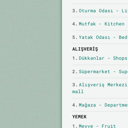
3.
Oturma Odası - Li
4.
Mutfak - Kitchen
5.
Yatak Odası - Bed
ALIŞVERIŞ
1.
Dükkanlar - Shops
2.
Süpermarket - Sup
3.
Alışveriş Merkezi
mall
4.
Mağaza - Departme
YEMEK
1.
Meyve - Fruit