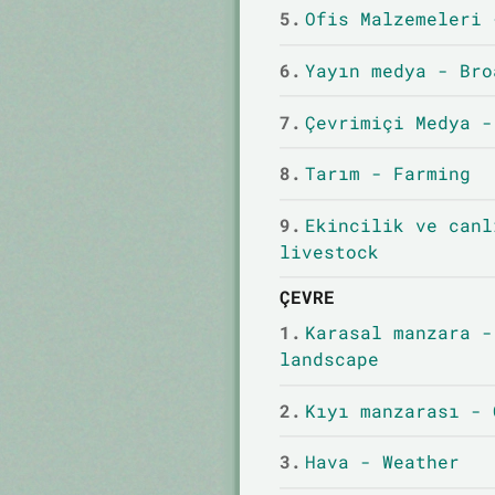
5.
Ofis Malzemeleri 
6.
Yayın medya - Bro
7.
Çevrimiçi Medya -
8.
Tarım - Farming
9.
Ekincilik ve canl
livestock
ÇEVRE
1.
Karasal manzara -
landscape
2.
Kıyı manzarası - 
3.
Hava - Weather