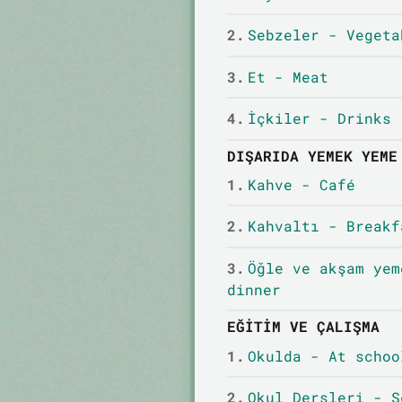
2.
Sebzeler - Vegeta
3.
Et - Meat
4.
İçkiler - Drinks
DIŞARIDA YEMEK YEME
1.
Kahve - Café
2.
Kahvaltı - Breakf
3.
Öğle ve akşam yem
dinner
EĞITIM VE ÇALIŞMA
1.
Okulda - At schoo
2.
Okul Dersleri - S