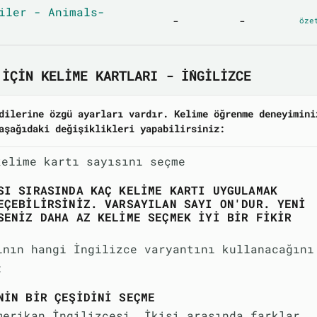
iler - Animals-
-
-
öze
IÇIN KELIME KARTLARI - İNGILIZCE
dilerine özgü ayarları vardır. Kelime öğrenme deneyimini
aşağıdaki değişiklikleri yapabilirsiniz:
kelime kartı sayısını seçme
SI SIRASINDA KAÇ KELIME KARTI UYGULAMAK
EÇEBILIRSINIZ. VARSAYILAN SAYI ON'DUR. YENI
SENIZ DAHA AZ KELIME SEÇMEK IYI BIR FIKIR
ının hangi İngilizce varyantını kullanacağını
:
NIN BIR ÇEŞIDINI SEÇME
merikan İngilizcesi. İkisi arasında farklar