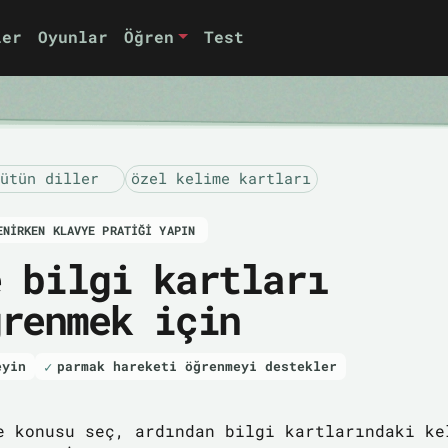
ler
Oyunlar
Öğren
Test
ütün diller
özel kelime kartları
ENIRKEN KLAVYE PRATIĞI YAPIN
e bilgi kartları
ğrenmek için
eyin
parmak hareketi öğrenmeyi destekler
e konusu seç, ardından bilgi kartlarındaki ke