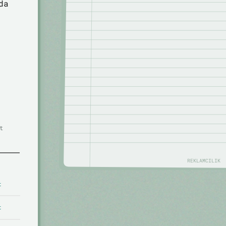
da
t
REKLAMCILIK
t
t