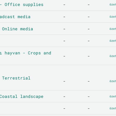
- Office supplies
-
-
öze
adcast media
-
-
öze
 Online media
-
-
öze
-
-
öze
ı hayvan - Crops and
-
-
öze
 Terrestrial
-
-
öze
Coastal landscape
-
-
öze
-
-
öze