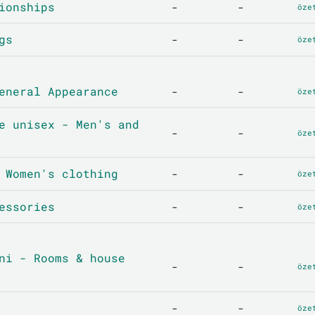
ionships
-
-
öze
gs
-
-
öze
eneral Appearance
-
-
öze
e unisex - Men's and
-
-
öze
 Women's clothing
-
-
öze
essories
-
-
öze
ni - Rooms & house
-
-
öze
-
-
öze