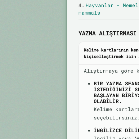
4.
Hayvanlar - Memel
mammals
YAZMA ALIŞTIRMASI 
Kelime kartlarının ken
kişiselleştirmek için 
Alıştırmaya göre 
BIR YAZMA SEAN
ISTEDIĞINIZI S
BAŞLAYAN BIRIY
OLABILIR.
Kelime kartlar
seçebilirsiniz
İNGILIZCE DILI
İngiliz veya A