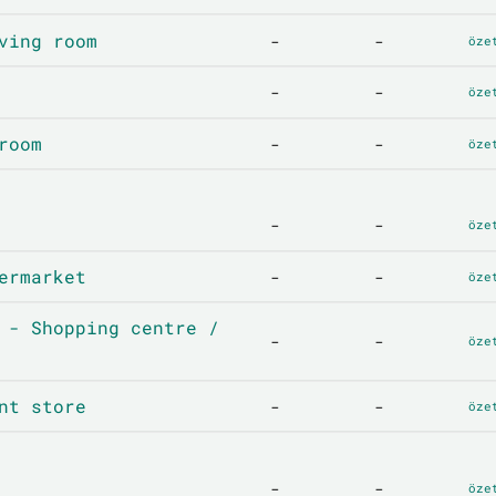
ving room
-
-
öze
-
-
öze
room
-
-
öze
-
-
öze
ermarket
-
-
öze
 - Shopping centre /
-
-
öze
nt store
-
-
öze
-
-
öze