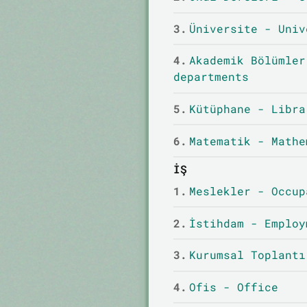
3.
Üniversite - Univ
4.
Akademik Bölümler
departments
5.
Kütüphane - Libra
6.
Matematik - Mathe
İŞ
1.
Meslekler - Occup
2.
İstihdam - Employ
3.
Kurumsal Toplantı
4.
Ofis - Office