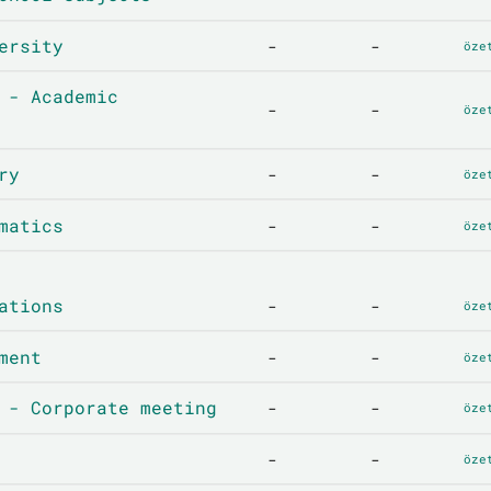
ersity
-
-
öze
 - Academic
-
-
öze
ry
-
-
öze
matics
-
-
öze
ations
-
-
öze
ment
-
-
öze
 - Corporate meeting
-
-
öze
-
-
öze