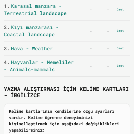
1.
Karasal manzara -
-
-
özet
Terrestrial landscape
2.
Kıyı manzarası -
-
-
özet
Coastal landscape
3.
Hava - Weather
-
-
özet
4.
Hayvanlar - Memeliler
-
-
özet
- Animals-mammals
YAZMA ALIŞTIRMASI IÇIN KELIME KARTLARI
- İNGILIZCE
Kelime kartlarının kendilerine özgü ayarları
vardır. Kelime öğrenme deneyiminizi
kişiselleştirmek için aşağıdaki değişiklikleri
yapabilirsiniz: