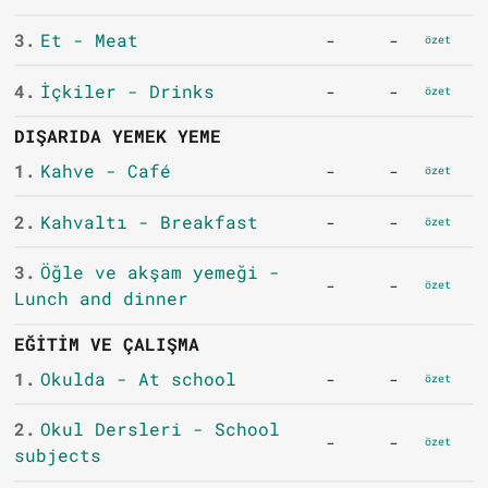
3.
Et - Meat
-
-
özet
4.
İçkiler - Drinks
-
-
özet
DIŞARIDA YEMEK YEME
1.
Kahve - Café
-
-
özet
2.
Kahvaltı - Breakfast
-
-
özet
3.
Öğle ve akşam yemeği -
-
-
özet
Lunch and dinner
EĞITIM VE ÇALIŞMA
1.
Okulda - At school
-
-
özet
2.
Okul Dersleri - School
-
-
özet
subjects