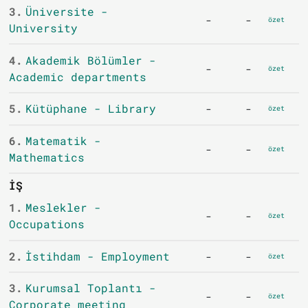
3.
Üniversite -
-
-
özet
University
4.
Akademik Bölümler -
-
-
özet
Academic departments
5.
Kütüphane - Library
-
-
özet
6.
Matematik -
-
-
özet
Mathematics
İŞ
1.
Meslekler -
-
-
özet
Occupations
2.
İstihdam - Employment
-
-
özet
3.
Kurumsal Toplantı -
-
-
özet
Corporate meeting