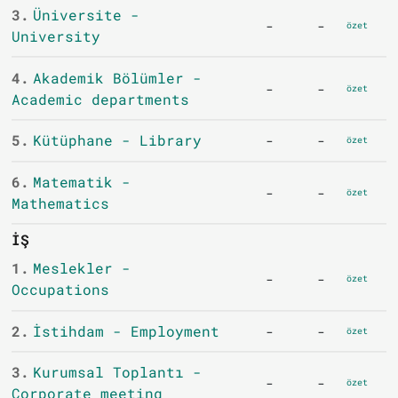
3.
Üniversite -
-
-
özet
University
4.
Akademik Bölümler -
-
-
özet
Academic departments
5.
Kütüphane - Library
-
-
özet
6.
Matematik -
-
-
özet
Mathematics
İŞ
1.
Meslekler -
-
-
özet
Occupations
2.
İstihdam - Employment
-
-
özet
3.
Kurumsal Toplantı -
-
-
özet
Corporate meeting