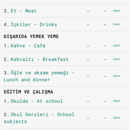
3.
Et - Meat
-
-
özet
4.
İçkiler - Drinks
-
-
özet
DIŞARIDA YEMEK YEME
1.
Kahve - Café
-
-
özet
2.
Kahvaltı - Breakfast
-
-
özet
3.
Öğle ve akşam yemeği -
-
-
özet
Lunch and dinner
EĞITIM VE ÇALIŞMA
1.
Okulda - At school
-
-
özet
2.
Okul Dersleri - School
-
-
özet
subjects