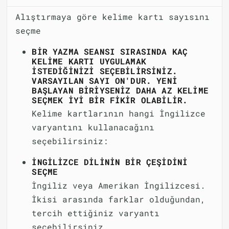
Alıştırmaya göre kelime kartı sayısını
seçme
BIR YAZMA SEANSI SIRASINDA KAÇ
KELIME KARTI UYGULAMAK
ISTEDIĞINIZI SEÇEBILIRSINIZ.
VARSAYILAN SAYI ON'DUR. YENI
BAŞLAYAN BIRIYSENIZ DAHA AZ KELIME
SEÇMEK IYI BIR FIKIR OLABILIR.
Kelime kartlarının hangi İngilizce
varyantını kullanacağını
seçebilirsiniz:
İNGILIZCE DILININ BIR ÇEŞIDINI
SEÇME
İngiliz veya Amerikan İngilizcesi.
İkisi arasında farklar olduğundan,
tercih ettiğiniz varyantı
seçebilirsiniz.