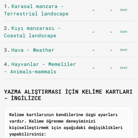
1.
Karasal manzara -
-
-
özet
Terrestrial landscape
2.
Kıyı manzarası -
-
-
özet
Coastal landscape
3.
Hava - Weather
-
-
özet
4.
Hayvanlar - Memeliler
-
-
özet
- Animals-mammals
YAZMA ALIŞTIRMASI IÇIN KELIME KARTLARI
- İNGILIZCE
Kelime kartlarının kendilerine özgü ayarları
vardır. Kelime öğrenme deneyiminizi
kişiselleştirmek için aşağıdaki değişiklikleri
yapabilirsiniz: