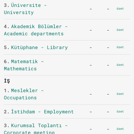
3.
Üniversite -
-
-
özet
University
4.
Akademik Bölümler -
-
-
özet
Academic departments
5.
Kütüphane - Library
-
-
özet
6.
Matematik -
-
-
özet
Mathematics
İŞ
1.
Meslekler -
-
-
özet
Occupations
2.
İstihdam - Employment
-
-
özet
3.
Kurumsal Toplantı -
-
-
özet
Corporate meeting