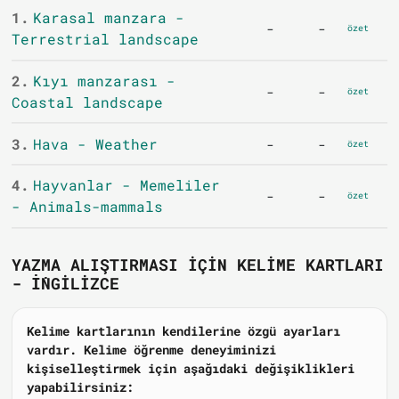
1.
Karasal manzara -
-
-
özet
Terrestrial landscape
2.
Kıyı manzarası -
-
-
özet
Coastal landscape
3.
Hava - Weather
-
-
özet
4.
Hayvanlar - Memeliler
-
-
özet
- Animals-mammals
YAZMA ALIŞTIRMASI IÇIN KELIME KARTLARI
- İNGILIZCE
Kelime kartlarının kendilerine özgü ayarları
vardır. Kelime öğrenme deneyiminizi
kişiselleştirmek için aşağıdaki değişiklikleri
yapabilirsiniz: