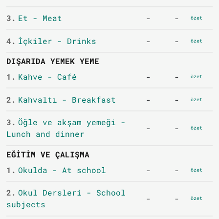
3.
Et - Meat
-
-
özet
4.
İçkiler - Drinks
-
-
özet
DIŞARIDA YEMEK YEME
1.
Kahve - Café
-
-
özet
2.
Kahvaltı - Breakfast
-
-
özet
3.
Öğle ve akşam yemeği -
-
-
özet
Lunch and dinner
EĞITIM VE ÇALIŞMA
1.
Okulda - At school
-
-
özet
2.
Okul Dersleri - School
-
-
özet
subjects