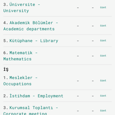
3.
Üniversite -
-
-
özet
University
4.
Akademik Bölümler -
-
-
özet
Academic departments
5.
Kütüphane - Library
-
-
özet
6.
Matematik -
-
-
özet
Mathematics
İŞ
1.
Meslekler -
-
-
özet
Occupations
2.
İstihdam - Employment
-
-
özet
3.
Kurumsal Toplantı -
-
-
özet
Corporate meeting