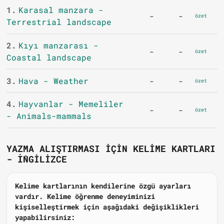
1.
Karasal manzara -
-
-
özet
Terrestrial landscape
2.
Kıyı manzarası -
-
-
özet
Coastal landscape
3.
Hava - Weather
-
-
özet
4.
Hayvanlar - Memeliler
-
-
özet
- Animals-mammals
YAZMA ALIŞTIRMASI IÇIN KELIME KARTLARI
- İNGILIZCE
Kelime kartlarının kendilerine özgü ayarları
vardır. Kelime öğrenme deneyiminizi
kişiselleştirmek için aşağıdaki değişiklikleri
yapabilirsiniz: