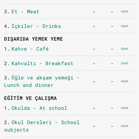
3.
Et - Meat
-
-
özet
4.
İçkiler - Drinks
-
-
özet
DIŞARIDA YEMEK YEME
1.
Kahve - Café
-
-
özet
2.
Kahvaltı - Breakfast
-
-
özet
3.
Öğle ve akşam yemeği -
-
-
özet
Lunch and dinner
EĞITIM VE ÇALIŞMA
1.
Okulda - At school
-
-
özet
2.
Okul Dersleri - School
-
-
özet
subjects