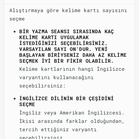
Alıştırmaya göre kelime kartı sayısını
seçme
BIR YAZMA SEANSI SIRASINDA KAÇ
KELIME KARTI UYGULAMAK
ISTEDIĞINIZI SEÇEBILIRSINIZ.
VARSAYILAN SAYI ON'DUR. YENI
BAŞLAYAN BIRIYSENIZ DAHA AZ KELIME
SEÇMEK IYI BIR FIKIR OLABILIR.
Kelime kartlarının hangi İngilizce
varyantını kullanacağını
seçebilirsiniz:
İNGILIZCE DILININ BIR ÇEŞIDINI
SEÇME
İngiliz veya Amerikan İngilizcesi.
İkisi arasında farklar olduğundan,
tercih ettiğiniz varyantı
seçebilirsiniz.