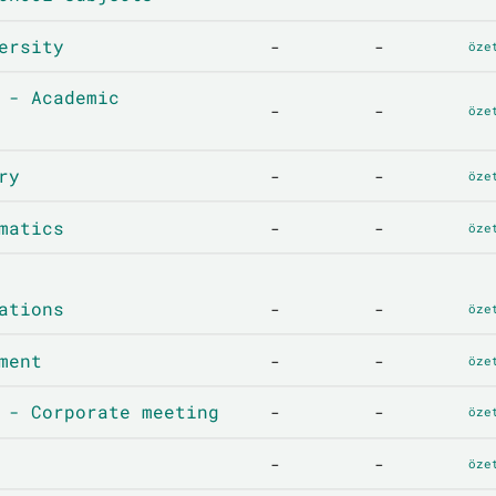
ersity
-
-
öze
 - Academic
-
-
öze
ry
-
-
öze
matics
-
-
öze
ations
-
-
öze
ment
-
-
öze
 - Corporate meeting
-
-
öze
-
-
öze