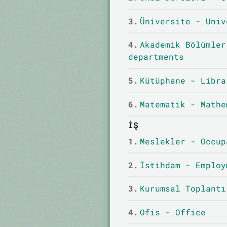
3.
Üniversite - Univ
4.
Akademik Bölümler
departments
5.
Kütüphane - Libra
6.
Matematik - Mathe
İŞ
1.
Meslekler - Occup
2.
İstihdam - Employ
3.
Kurumsal Toplantı
4.
Ofis - Office