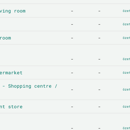
ving room
-
-
öze
-
-
öze
room
-
-
öze
-
-
öze
ermarket
-
-
öze
 - Shopping centre /
-
-
öze
nt store
-
-
öze
-
-
öze