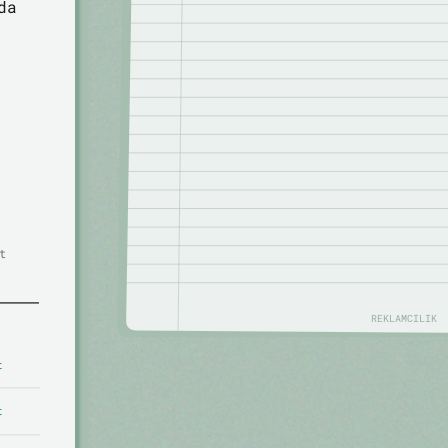
da
t
REKLAMCILIK
t
t