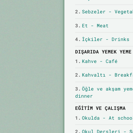
2.
Sebzeler - Vegeta
3.
Et - Meat
4.
İçkiler - Drinks
DIŞARIDA YEMEK YEME
1.
Kahve - Café
2.
Kahvaltı - Breakf
3.
Öğle ve akşam yem
dinner
EĞITIM VE ÇALIŞMA
1.
Okulda - At schoo
2.
Okul Dersleri - S