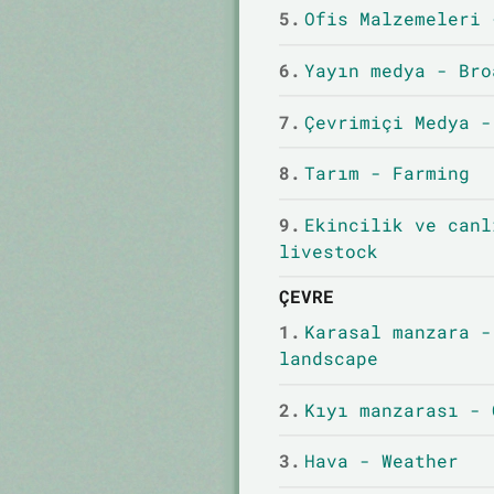
5.
Ofis Malzemeleri 
6.
Yayın medya - Bro
7.
Çevrimiçi Medya -
8.
Tarım - Farming
9.
Ekincilik ve canl
livestock
ÇEVRE
1.
Karasal manzara -
landscape
2.
Kıyı manzarası - 
3.
Hava - Weather