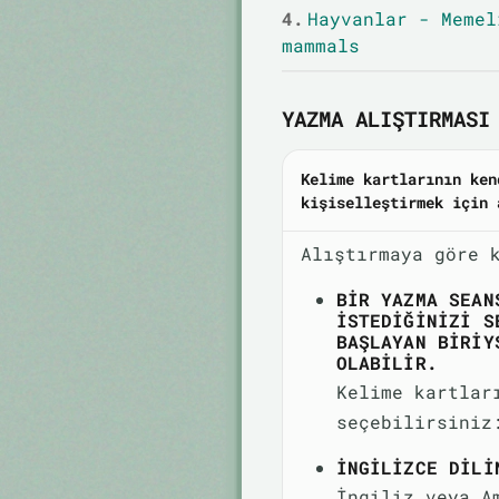
4.
Hayvanlar - Memel
mammals
YAZMA ALIŞTIRMASI 
Kelime kartlarının ken
kişiselleştirmek için 
Alıştırmaya göre 
BIR YAZMA SEAN
ISTEDIĞINIZI S
BAŞLAYAN BIRIY
OLABILIR.
Kelime kartlar
seçebilirsiniz
İNGILIZCE DILI
İngiliz veya A