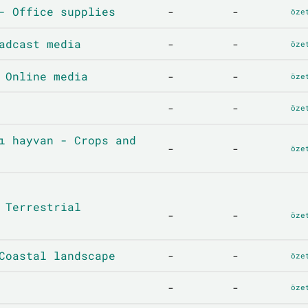
- Office supplies
-
-
öze
adcast media
-
-
öze
 Online media
-
-
öze
-
-
öze
ı hayvan - Crops and
-
-
öze
 Terrestrial
-
-
öze
Coastal landscape
-
-
öze
-
-
öze