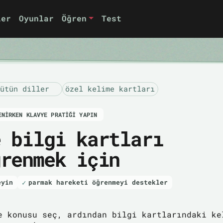
ler
Oyunlar
Öğren
Test
ütün diller
özel kelime kartları
ENIRKEN KLAVYE PRATIĞI YAPIN
e bilgi kartları
ğrenmek için
eyin
parmak hareketi öğrenmeyi destekler
e konusu seç, ardından bilgi kartlarındaki ke