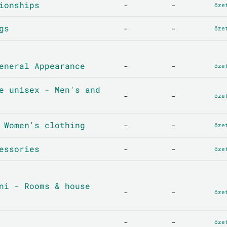
ionships
-
-
öze
gs
-
-
öze
eneral Appearance
-
-
öze
e unisex - Men's and
-
-
öze
 Women's clothing
-
-
öze
essories
-
-
öze
ni - Rooms & house
-
-
öze
-
-
öze