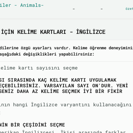
iler - Animals-
-
-
öze
IÇIN KELIME KARTLARI - İNGILIZCE
dilerine özgü ayarları vardır. Kelime öğrenme deneyimini
aşağıdaki değişiklikleri yapabilirsiniz:
kelime kartı sayısını seçme
SI SIRASINDA KAÇ KELIME KARTI UYGULAMAK
EÇEBILIRSINIZ. VARSAYILAN SAYI ON'DUR. YENI
SENIZ DAHA AZ KELIME SEÇMEK IYI BIR FIKIR
ının hangi İngilizce varyantını kullanacağını
:
NIN BIR ÇEŞIDINI SEÇME
merikan İngilizcesi. İkisi arasında farklar