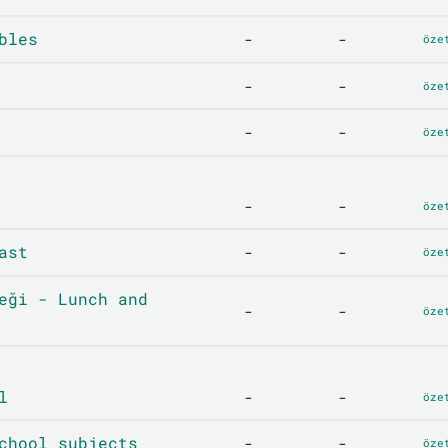
bles
-
-
öze
-
-
öze
-
-
öze
-
-
öze
ast
-
-
öze
eği - Lunch and
-
-
öze
l
-
-
öze
chool subjects
-
-
öze