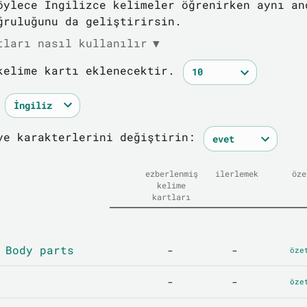
öylece İngilizce kelimeler öğrenirken aynı an
ğruluğunu da geliştirirsin.
tları nasıl kullanılır
▼
kelime kartı eklenecektir.
ye karakterlerini değiştirin:
ezberlenmiş
ilerlemek
öze
kelime
kartları
 Body parts
-
-
öze
-
-
öze