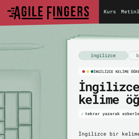
Kurs
Metin
i̇ngilizce
b
İNGILIZCE KELIME ÖĞR
İngilizc
kelime ö
tekrar yazarak ezberl
İngilizce bir kelim