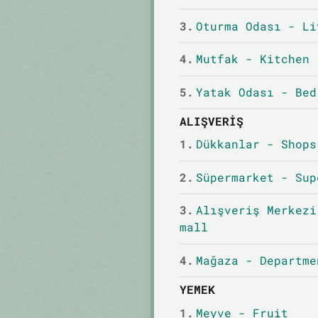
3.
Oturma Odası - Li
4.
Mutfak - Kitchen
5.
Yatak Odası - Bed
ALIŞVERIŞ
1.
Dükkanlar - Shops
2.
Süpermarket - Sup
3.
Alışveriş Merkezi
mall
4.
Mağaza - Departme
YEMEK
1.
Meyve - Fruit