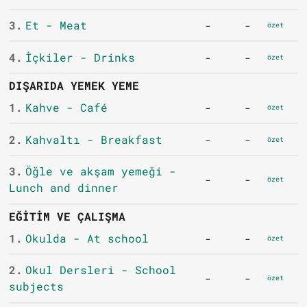
3.
Et - Meat
-
-
özet
4.
İçkiler - Drinks
-
-
özet
DIŞARIDA YEMEK YEME
1.
Kahve - Café
-
-
özet
2.
Kahvaltı - Breakfast
-
-
özet
3.
Öğle ve akşam yemeği -
-
-
özet
Lunch and dinner
EĞITIM VE ÇALIŞMA
1.
Okulda - At school
-
-
özet
2.
Okul Dersleri - School
-
-
özet
subjects