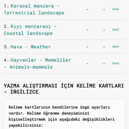
1.
Karasal manzara -
-
-
özet
Terrestrial landscape
2.
Kıyı manzarası -
-
-
özet
Coastal landscape
3.
Hava - Weather
-
-
özet
4.
Hayvanlar - Memeliler
-
-
özet
- Animals-mammals
YAZMA ALIŞTIRMASI IÇIN KELIME KARTLARI
- İNGILIZCE
Kelime kartlarının kendilerine özgü ayarları
vardır. Kelime öğrenme deneyiminizi
kişiselleştirmek için aşağıdaki değişiklikleri
yapabilirsiniz: