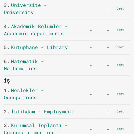
3.
Üniversite -
-
-
özet
University
4.
Akademik Bölümler -
-
-
özet
Academic departments
5.
Kütüphane - Library
-
-
özet
6.
Matematik -
-
-
özet
Mathematics
İŞ
1.
Meslekler -
-
-
özet
Occupations
2.
İstihdam - Employment
-
-
özet
3.
Kurumsal Toplantı -
-
-
özet
Corporate meeting