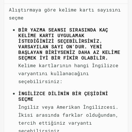
Alıştırmaya göre kelime kartı sayısını
seçme
BIR YAZMA SEANSI SIRASINDA KAÇ
KELIME KARTI UYGULAMAK
ISTEDIĞINIZI SEÇEBILIRSINIZ.
VARSAYILAN SAYI ON'DUR. YENI
BAŞLAYAN BIRIYSENIZ DAHA AZ KELIME
SEÇMEK IYI BIR FIKIR OLABILIR.
Kelime kartlarının hangi İngilizce
varyantını kullanacağını
seçebilirsiniz:
İNGILIZCE DILININ BIR ÇEŞIDINI
SEÇME
İngiliz veya Amerikan İngilizcesi.
İkisi arasında farklar olduğundan,
tercih ettiğiniz varyantı
seçebilirsiniz.