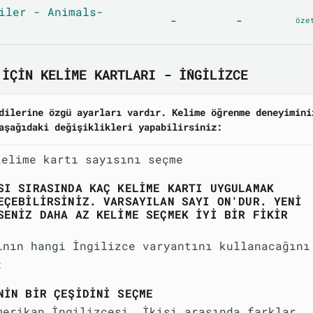
iler - Animals-
-
-
öze
IÇIN KELIME KARTLARI - İNGILIZCE
dilerine özgü ayarları vardır. Kelime öğrenme deneyimini
aşağıdaki değişiklikleri yapabilirsiniz:
kelime kartı sayısını seçme
SI SIRASINDA KAÇ KELIME KARTI UYGULAMAK
EÇEBILIRSINIZ. VARSAYILAN SAYI ON'DUR. YENI
SENIZ DAHA AZ KELIME SEÇMEK IYI BIR FIKIR
ının hangi İngilizce varyantını kullanacağını
:
NIN BIR ÇEŞIDINI SEÇME
merikan İngilizcesi. İkisi arasında farklar