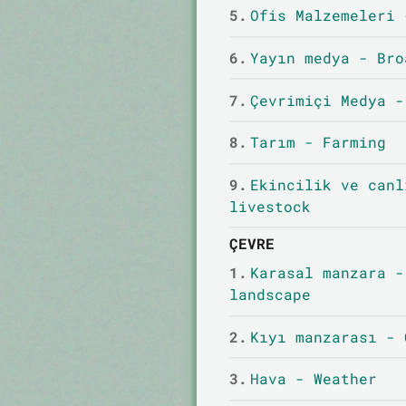
5.
Ofis Malzemeleri 
6.
Yayın medya - Bro
7.
Çevrimiçi Medya -
8.
Tarım - Farming
9.
Ekincilik ve canl
livestock
ÇEVRE
1.
Karasal manzara -
landscape
2.
Kıyı manzarası - 
3.
Hava - Weather