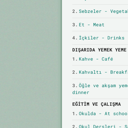
2.
Sebzeler - Vegeta
3.
Et - Meat
4.
İçkiler - Drinks
DIŞARIDA YEMEK YEME
1.
Kahve - Café
2.
Kahvaltı - Breakf
3.
Öğle ve akşam yem
dinner
EĞITIM VE ÇALIŞMA
1.
Okulda - At schoo
2.
Okul Dersleri - S