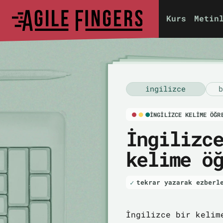
Kurs
Metin
i̇ngilizce
b
İNGILIZCE KELIME ÖĞR
İngilizc
kelime ö
tekrar yazarak ezberl
İngilizce bir kelim