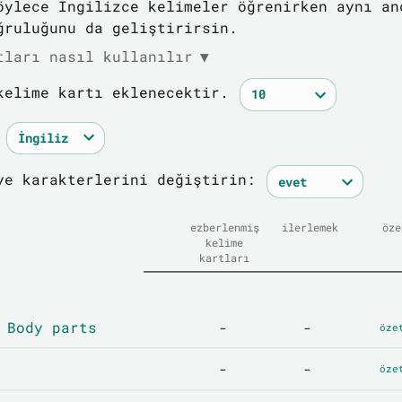
öylece İngilizce kelimeler öğrenirken aynı an
ğruluğunu da geliştirirsin.
tları nasıl kullanılır
▼
kelime kartı eklenecektir.
ye karakterlerini değiştirin:
ezberlenmiş
ilerlemek
öze
kelime
kartları
 Body parts
-
-
öze
-
-
öze