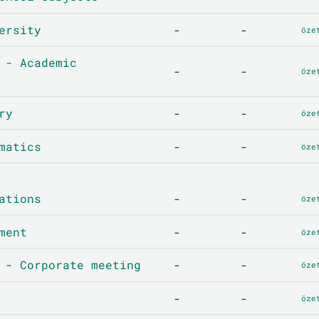
ersity
-
-
öze
 - Academic
-
-
öze
ry
-
-
öze
matics
-
-
öze
ations
-
-
öze
ment
-
-
öze
 - Corporate meeting
-
-
öze
-
-
öze