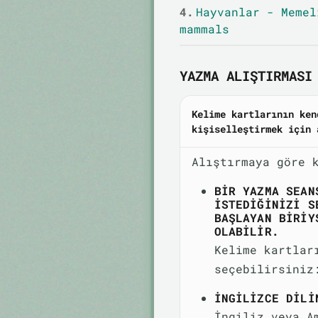
4.
Hayvanlar - Memel
mammals
YAZMA ALIŞTIRMASI 
Kelime kartlarının ken
kişiselleştirmek için 
Alıştırmaya göre 
BIR YAZMA SEAN
ISTEDIĞINIZI S
BAŞLAYAN BIRIY
OLABILIR.
Kelime kartlar
seçebilirsiniz
İNGILIZCE DILI
İngiliz veya A