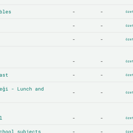
bles
-
-
öze
-
-
öze
-
-
öze
-
-
öze
ast
-
-
öze
eği - Lunch and
-
-
öze
l
-
-
öze
chool subjects
-
-
öze