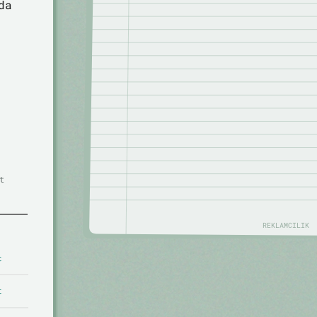
da
t
REKLAMCILIK
t
t