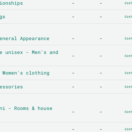
ionships
-
-
öze
gs
-
-
öze
eneral Appearance
-
-
öze
e unisex - Men's and
-
-
öze
 Women's clothing
-
-
öze
essories
-
-
öze
ni - Rooms & house
-
-
öze
-
-
öze