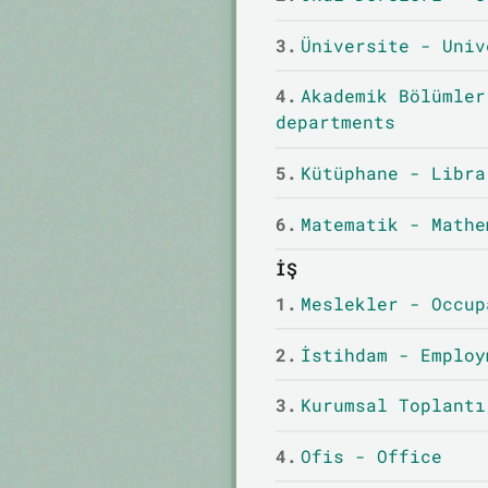
3.
Üniversite - Univ
4.
Akademik Bölümler
departments
5.
Kütüphane - Libra
6.
Matematik - Mathe
İŞ
1.
Meslekler - Occup
2.
İstihdam - Employ
3.
Kurumsal Toplantı
4.
Ofis - Office