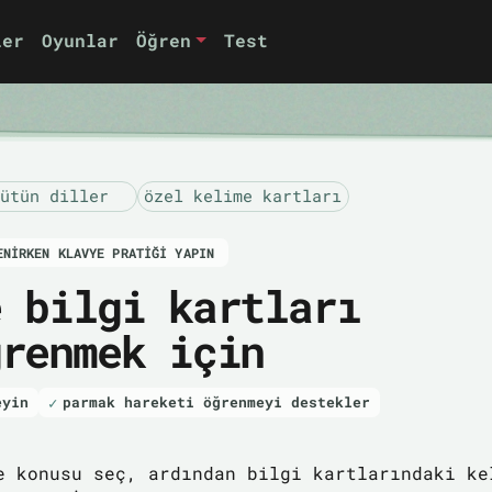
ler
Oyunlar
Öğren
Test
ütün diller
özel kelime kartları
ENIRKEN KLAVYE PRATIĞI YAPIN
e bilgi kartları
ğrenmek için
eyin
parmak hareketi öğrenmeyi destekler
e konusu seç, ardından bilgi kartlarındaki ke