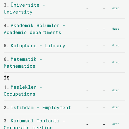
3.
Üniversite -
-
-
özet
University
4.
Akademik Bölümler -
-
-
özet
Academic departments
5.
Kütüphane - Library
-
-
özet
6.
Matematik -
-
-
özet
Mathematics
İŞ
1.
Meslekler -
-
-
özet
Occupations
2.
İstihdam - Employment
-
-
özet
3.
Kurumsal Toplantı -
-
-
özet
Corporate meeting