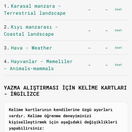
1.
Karasal manzara -
-
-
özet
Terrestrial landscape
2.
Kıyı manzarası -
-
-
özet
Coastal landscape
3.
Hava - Weather
-
-
özet
4.
Hayvanlar - Memeliler
-
-
özet
- Animals-mammals
YAZMA ALIŞTIRMASI IÇIN KELIME KARTLARI
- İNGILIZCE
Kelime kartlarının kendilerine özgü ayarları
vardır. Kelime öğrenme deneyiminizi
kişiselleştirmek için aşağıdaki değişiklikleri
yapabilirsiniz: