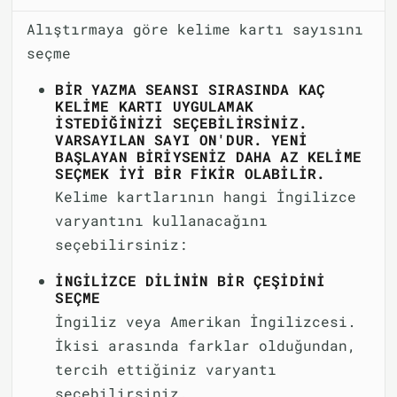
Alıştırmaya göre kelime kartı sayısını
seçme
BIR YAZMA SEANSI SIRASINDA KAÇ
KELIME KARTI UYGULAMAK
ISTEDIĞINIZI SEÇEBILIRSINIZ.
VARSAYILAN SAYI ON'DUR. YENI
BAŞLAYAN BIRIYSENIZ DAHA AZ KELIME
SEÇMEK IYI BIR FIKIR OLABILIR.
Kelime kartlarının hangi İngilizce
varyantını kullanacağını
seçebilirsiniz:
İNGILIZCE DILININ BIR ÇEŞIDINI
SEÇME
İngiliz veya Amerikan İngilizcesi.
İkisi arasında farklar olduğundan,
tercih ettiğiniz varyantı
seçebilirsiniz.