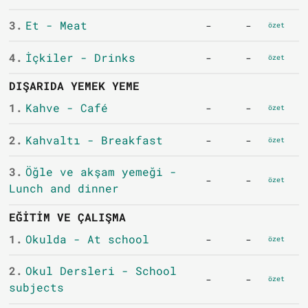
3.
Et - Meat
-
-
özet
4.
İçkiler - Drinks
-
-
özet
DIŞARIDA YEMEK YEME
1.
Kahve - Café
-
-
özet
2.
Kahvaltı - Breakfast
-
-
özet
3.
Öğle ve akşam yemeği -
-
-
özet
Lunch and dinner
EĞITIM VE ÇALIŞMA
1.
Okulda - At school
-
-
özet
2.
Okul Dersleri - School
-
-
özet
subjects