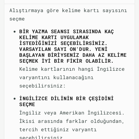
Alıştırmaya göre kelime kartı sayısını
seçme
BIR YAZMA SEANSI SIRASINDA KAÇ
KELIME KARTI UYGULAMAK
ISTEDIĞINIZI SEÇEBILIRSINIZ.
VARSAYILAN SAYI ON'DUR. YENI
BAŞLAYAN BIRIYSENIZ DAHA AZ KELIME
SEÇMEK IYI BIR FIKIR OLABILIR.
Kelime kartlarının hangi İngilizce
varyantını kullanacağını
seçebilirsiniz:
İNGILIZCE DILININ BIR ÇEŞIDINI
SEÇME
İngiliz veya Amerikan İngilizcesi.
İkisi arasında farklar olduğundan,
tercih ettiğiniz varyantı
seçebilirsiniz.