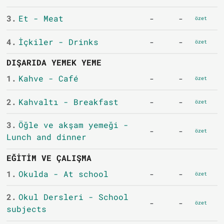
3.
Et - Meat
-
-
özet
4.
İçkiler - Drinks
-
-
özet
DIŞARIDA YEMEK YEME
1.
Kahve - Café
-
-
özet
2.
Kahvaltı - Breakfast
-
-
özet
3.
Öğle ve akşam yemeği -
-
-
özet
Lunch and dinner
EĞITIM VE ÇALIŞMA
1.
Okulda - At school
-
-
özet
2.
Okul Dersleri - School
-
-
özet
subjects