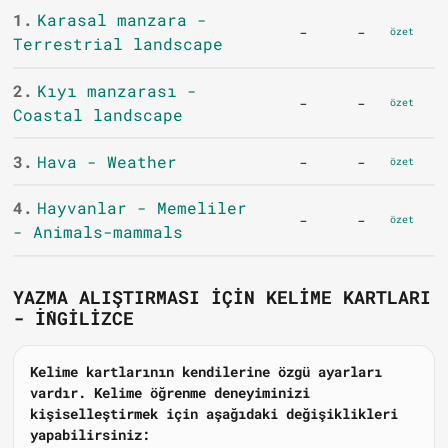
1.
Karasal manzara -
-
-
özet
Terrestrial landscape
2.
Kıyı manzarası -
-
-
özet
Coastal landscape
3.
Hava - Weather
-
-
özet
4.
Hayvanlar - Memeliler
-
-
özet
- Animals-mammals
YAZMA ALIŞTIRMASI IÇIN KELIME KARTLARI
- İNGILIZCE
Kelime kartlarının kendilerine özgü ayarları
vardır. Kelime öğrenme deneyiminizi
kişiselleştirmek için aşağıdaki değişiklikleri
yapabilirsiniz: