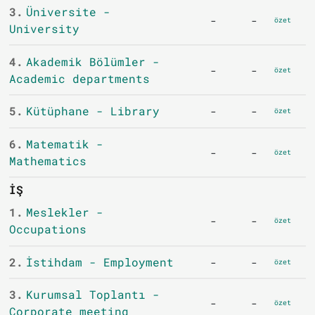
3.
Üniversite -
-
-
özet
University
4.
Akademik Bölümler -
-
-
özet
Academic departments
5.
Kütüphane - Library
-
-
özet
6.
Matematik -
-
-
özet
Mathematics
İŞ
1.
Meslekler -
-
-
özet
Occupations
2.
İstihdam - Employment
-
-
özet
3.
Kurumsal Toplantı -
-
-
özet
Corporate meeting