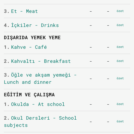
3.
Et - Meat
-
-
özet
4.
İçkiler - Drinks
-
-
özet
DIŞARIDA YEMEK YEME
1.
Kahve - Café
-
-
özet
2.
Kahvaltı - Breakfast
-
-
özet
3.
Öğle ve akşam yemeği -
-
-
özet
Lunch and dinner
EĞITIM VE ÇALIŞMA
1.
Okulda - At school
-
-
özet
2.
Okul Dersleri - School
-
-
özet
subjects