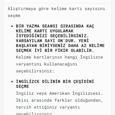
Alıştırmaya göre kelime kartı sayısını
seçme
BIR YAZMA SEANSI SIRASINDA KAÇ
KELIME KARTI UYGULAMAK
ISTEDIĞINIZI SEÇEBILIRSINIZ.
VARSAYILAN SAYI ON'DUR. YENI
BAŞLAYAN BIRIYSENIZ DAHA AZ KELIME
SEÇMEK IYI BIR FIKIR OLABILIR.
Kelime kartlarının hangi İngilizce
varyantını kullanacağını
seçebilirsiniz:
İNGILIZCE DILININ BIR ÇEŞIDINI
SEÇME
İngiliz veya Amerikan İngilizcesi.
İkisi arasında farklar olduğundan,
tercih ettiğiniz varyantı
seçebilirsiniz.