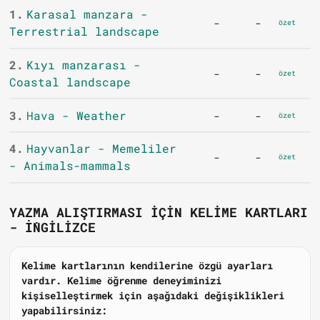
1.
Karasal manzara -
-
-
özet
Terrestrial landscape
2.
Kıyı manzarası -
-
-
özet
Coastal landscape
3.
Hava - Weather
-
-
özet
4.
Hayvanlar - Memeliler
-
-
özet
- Animals-mammals
YAZMA ALIŞTIRMASI IÇIN KELIME KARTLARI
- İNGILIZCE
Kelime kartlarının kendilerine özgü ayarları
vardır. Kelime öğrenme deneyiminizi
kişiselleştirmek için aşağıdaki değişiklikleri
yapabilirsiniz: