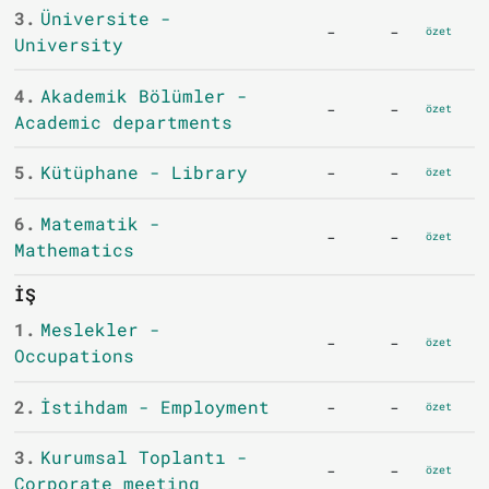
3.
Üniversite -
-
-
özet
University
4.
Akademik Bölümler -
-
-
özet
Academic departments
5.
Kütüphane - Library
-
-
özet
6.
Matematik -
-
-
özet
Mathematics
İŞ
1.
Meslekler -
-
-
özet
Occupations
2.
İstihdam - Employment
-
-
özet
3.
Kurumsal Toplantı -
-
-
özet
Corporate meeting