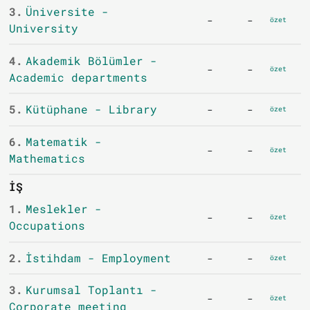
3.
Üniversite -
-
-
özet
University
4.
Akademik Bölümler -
-
-
özet
Academic departments
5.
Kütüphane - Library
-
-
özet
6.
Matematik -
-
-
özet
Mathematics
İŞ
1.
Meslekler -
-
-
özet
Occupations
2.
İstihdam - Employment
-
-
özet
3.
Kurumsal Toplantı -
-
-
özet
Corporate meeting