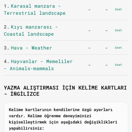
1.
Karasal manzara -
-
-
özet
Terrestrial landscape
2.
Kıyı manzarası -
-
-
özet
Coastal landscape
3.
Hava - Weather
-
-
özet
4.
Hayvanlar - Memeliler
-
-
özet
- Animals-mammals
YAZMA ALIŞTIRMASI IÇIN KELIME KARTLARI
- İNGILIZCE
Kelime kartlarının kendilerine özgü ayarları
vardır. Kelime öğrenme deneyiminizi
kişiselleştirmek için aşağıdaki değişiklikleri
yapabilirsiniz: