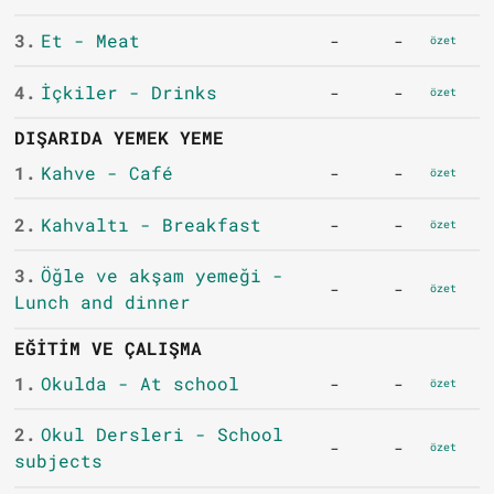
3.
Et - Meat
-
-
özet
4.
İçkiler - Drinks
-
-
özet
DIŞARIDA YEMEK YEME
1.
Kahve - Café
-
-
özet
2.
Kahvaltı - Breakfast
-
-
özet
3.
Öğle ve akşam yemeği -
-
-
özet
Lunch and dinner
EĞITIM VE ÇALIŞMA
1.
Okulda - At school
-
-
özet
2.
Okul Dersleri - School
-
-
özet
subjects