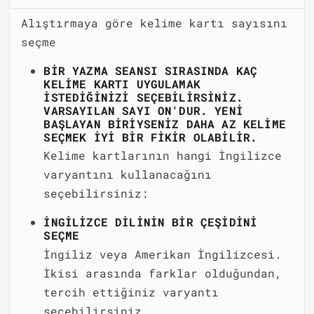
Alıştırmaya göre kelime kartı sayısını
seçme
BIR YAZMA SEANSI SIRASINDA KAÇ
KELIME KARTI UYGULAMAK
ISTEDIĞINIZI SEÇEBILIRSINIZ.
VARSAYILAN SAYI ON'DUR. YENI
BAŞLAYAN BIRIYSENIZ DAHA AZ KELIME
SEÇMEK IYI BIR FIKIR OLABILIR.
Kelime kartlarının hangi İngilizce
varyantını kullanacağını
seçebilirsiniz:
İNGILIZCE DILININ BIR ÇEŞIDINI
SEÇME
İngiliz veya Amerikan İngilizcesi.
İkisi arasında farklar olduğundan,
tercih ettiğiniz varyantı
seçebilirsiniz.