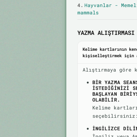
4.
Hayvanlar - Memel
mammals
YAZMA ALIŞTIRMASI 
Kelime kartlarının ken
kişiselleştirmek için 
Alıştırmaya göre 
BIR YAZMA SEAN
ISTEDIĞINIZI S
BAŞLAYAN BIRIY
OLABILIR.
Kelime kartlar
seçebilirsiniz
İNGILIZCE DILI
İngiliz veya A