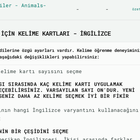
iler - Animals-
-
-
öze
IÇIN KELIME KARTLARI - İNGILIZCE
dilerine özgü ayarları vardır. Kelime öğrenme deneyimini
aşağıdaki değişiklikleri yapabilirsiniz:
kelime kartı sayısını seçme
SI SIRASINDA KAÇ KELIME KARTI UYGULAMAK
EÇEBILIRSINIZ. VARSAYILAN SAYI ON'DUR. YENI
SENIZ DAHA AZ KELIME SEÇMEK IYI BIR FIKIR
ının hangi İngilizce varyantını kullanacağını
:
NIN BIR ÇEŞIDINI SEÇME
merikan İngilizcesi. İkisi arasında farklar