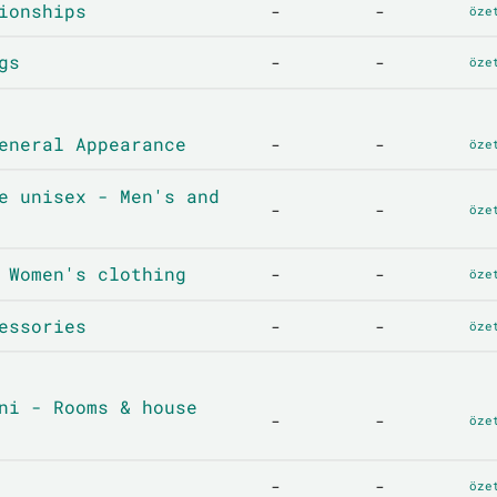
ionships
-
-
öze
gs
-
-
öze
eneral Appearance
-
-
öze
e unisex - Men's and
-
-
öze
 Women's clothing
-
-
öze
essories
-
-
öze
ni - Rooms & house
-
-
öze
-
-
öze