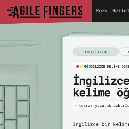
Kurs
Metin
i̇ngilizce
b
İNGILIZCE KELIME ÖĞR
İngilizc
kelime ö
tekrar yazarak ezberl
İngilizce bir kelim