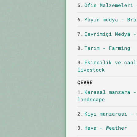
5.
Ofis Malzemeleri 
6.
Yayın medya - Bro
7.
Çevrimiçi Medya -
8.
Tarım - Farming
9.
Ekincilik ve canl
livestock
ÇEVRE
1.
Karasal manzara -
landscape
2.
Kıyı manzarası - 
3.
Hava - Weather