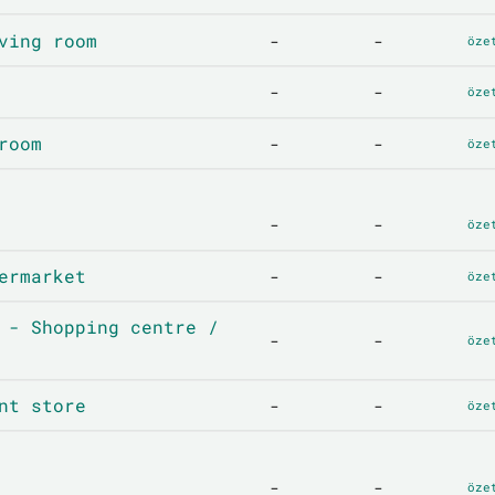
ving room
-
-
öze
-
-
öze
room
-
-
öze
-
-
öze
ermarket
-
-
öze
 - Shopping centre /
-
-
öze
nt store
-
-
öze
-
-
öze