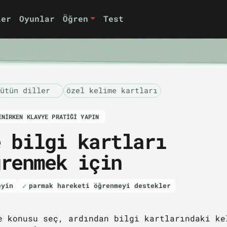
ler
Oyunlar
Öğren
Test
ütün diller
özel kelime kartları
ENIRKEN KLAVYE PRATIĞI YAPIN
e bilgi kartları
ğrenmek için
eyin
parmak hareketi öğrenmeyi destekler
e konusu seç, ardından bilgi kartlarındaki ke