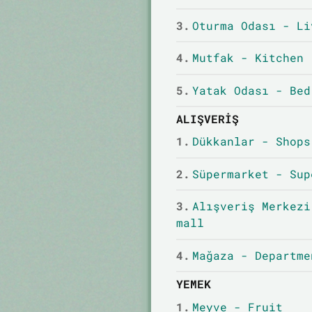
3.
Oturma Odası - Li
4.
Mutfak - Kitchen
5.
Yatak Odası - Bed
ALIŞVERIŞ
1.
Dükkanlar - Shops
2.
Süpermarket - Sup
3.
Alışveriş Merkezi
mall
4.
Mağaza - Departme
YEMEK
1.
Meyve - Fruit