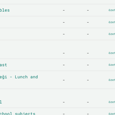
bles
-
-
öze
-
-
öze
-
-
öze
-
-
öze
ast
-
-
öze
eği - Lunch and
-
-
öze
l
-
-
öze
chool subjects
-
-
öze