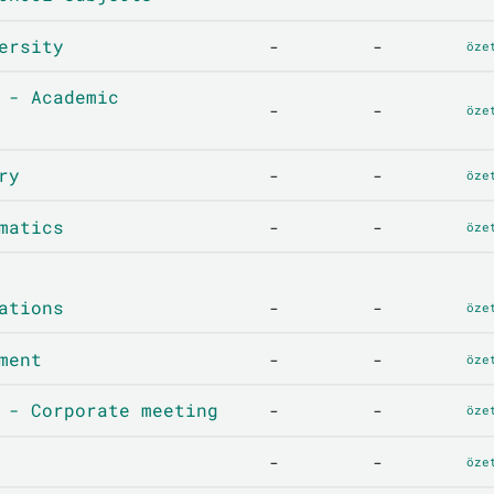
ersity
-
-
öze
 - Academic
-
-
öze
ry
-
-
öze
matics
-
-
öze
ations
-
-
öze
ment
-
-
öze
 - Corporate meeting
-
-
öze
-
-
öze