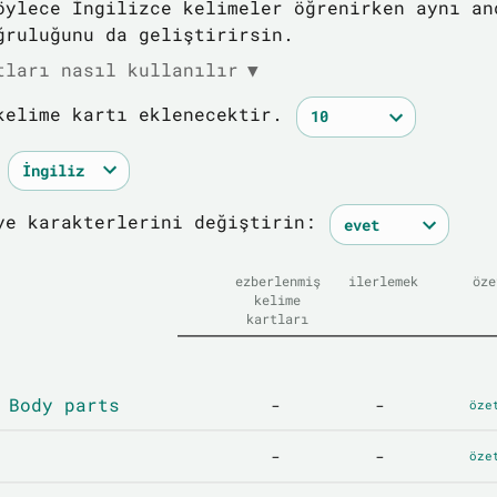
öylece İngilizce kelimeler öğrenirken aynı an
ğruluğunu da geliştirirsin.
tları nasıl kullanılır
▼
kelime kartı eklenecektir.
ye karakterlerini değiştirin:
ezberlenmiş
ilerlemek
öze
kelime
kartları
 Body parts
-
-
öze
-
-
öze