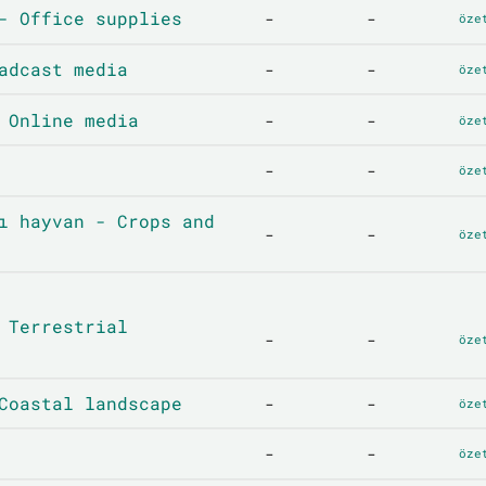
- Office supplies
-
-
öze
adcast media
-
-
öze
 Online media
-
-
öze
-
-
öze
ı hayvan - Crops and
-
-
öze
 Terrestrial
-
-
öze
Coastal landscape
-
-
öze
-
-
öze