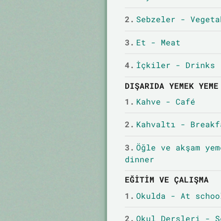
2.
Sebzeler - Vegeta
3.
Et - Meat
4.
İçkiler - Drinks
DIŞARIDA YEMEK YEME
1.
Kahve - Café
2.
Kahvaltı - Breakf
3.
Öğle ve akşam yem
dinner
EĞITIM VE ÇALIŞMA
1.
Okulda - At schoo
2.
Okul Dersleri - S