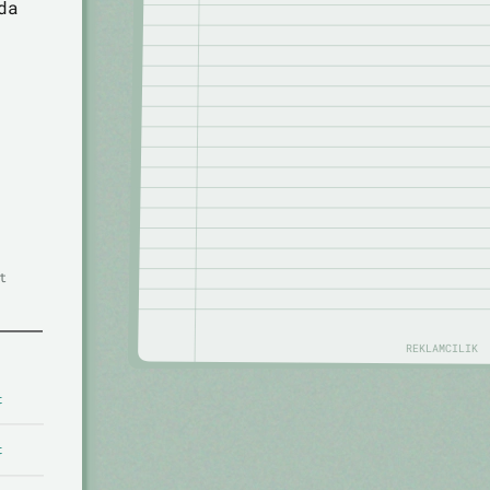
da
t
REKLAMCILIK
t
t