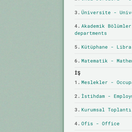
3.
Üniversite - Univ
4.
Akademik Bölümler
departments
5.
Kütüphane - Libra
6.
Matematik - Mathe
İŞ
1.
Meslekler - Occup
2.
İstihdam - Employ
3.
Kurumsal Toplantı
4.
Ofis - Office