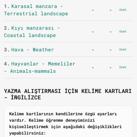
1.
Karasal manzara -
-
-
özet
Terrestrial landscape
2.
Kıyı manzarası -
-
-
özet
Coastal landscape
3.
Hava - Weather
-
-
özet
4.
Hayvanlar - Memeliler
-
-
özet
- Animals-mammals
YAZMA ALIŞTIRMASI IÇIN KELIME KARTLARI
- İNGILIZCE
Kelime kartlarının kendilerine özgü ayarları
vardır. Kelime öğrenme deneyiminizi
kişiselleştirmek için aşağıdaki değişiklikleri
yapabilirsiniz: