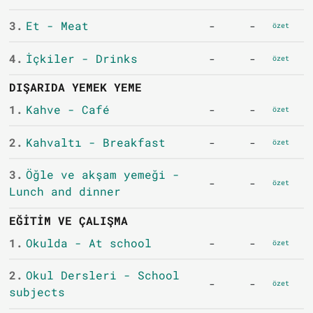
3.
Et - Meat
-
-
özet
4.
İçkiler - Drinks
-
-
özet
DIŞARIDA YEMEK YEME
1.
Kahve - Café
-
-
özet
2.
Kahvaltı - Breakfast
-
-
özet
3.
Öğle ve akşam yemeği -
-
-
özet
Lunch and dinner
EĞITIM VE ÇALIŞMA
1.
Okulda - At school
-
-
özet
2.
Okul Dersleri - School
-
-
özet
subjects