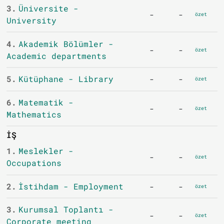
3.
Üniversite -
-
-
özet
University
4.
Akademik Bölümler -
-
-
özet
Academic departments
5.
Kütüphane - Library
-
-
özet
6.
Matematik -
-
-
özet
Mathematics
İŞ
1.
Meslekler -
-
-
özet
Occupations
2.
İstihdam - Employment
-
-
özet
3.
Kurumsal Toplantı -
-
-
özet
Corporate meeting