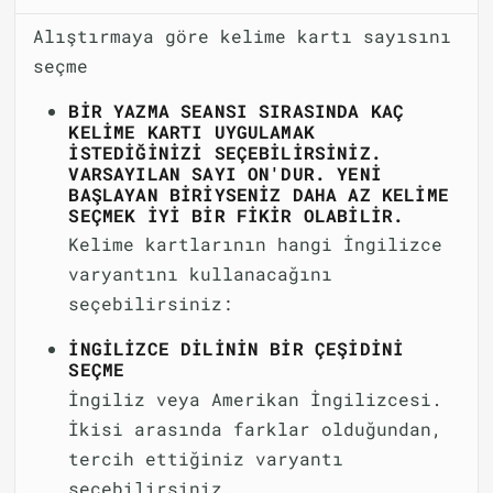
Alıştırmaya göre kelime kartı sayısını
seçme
BIR YAZMA SEANSI SIRASINDA KAÇ
KELIME KARTI UYGULAMAK
ISTEDIĞINIZI SEÇEBILIRSINIZ.
VARSAYILAN SAYI ON'DUR. YENI
BAŞLAYAN BIRIYSENIZ DAHA AZ KELIME
SEÇMEK IYI BIR FIKIR OLABILIR.
Kelime kartlarının hangi İngilizce
varyantını kullanacağını
seçebilirsiniz:
İNGILIZCE DILININ BIR ÇEŞIDINI
SEÇME
İngiliz veya Amerikan İngilizcesi.
İkisi arasında farklar olduğundan,
tercih ettiğiniz varyantı
seçebilirsiniz.