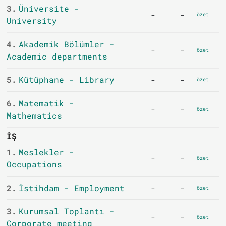
3.
Üniversite -
-
-
özet
University
4.
Akademik Bölümler -
-
-
özet
Academic departments
5.
Kütüphane - Library
-
-
özet
6.
Matematik -
-
-
özet
Mathematics
İŞ
1.
Meslekler -
-
-
özet
Occupations
2.
İstihdam - Employment
-
-
özet
3.
Kurumsal Toplantı -
-
-
özet
Corporate meeting