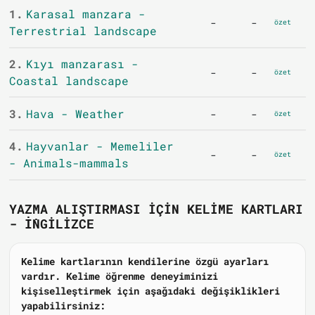
1.
Karasal manzara -
-
-
özet
Terrestrial landscape
2.
Kıyı manzarası -
-
-
özet
Coastal landscape
3.
Hava - Weather
-
-
özet
4.
Hayvanlar - Memeliler
-
-
özet
- Animals-mammals
YAZMA ALIŞTIRMASI IÇIN KELIME KARTLARI
- İNGILIZCE
Kelime kartlarının kendilerine özgü ayarları
vardır. Kelime öğrenme deneyiminizi
kişiselleştirmek için aşağıdaki değişiklikleri
yapabilirsiniz: