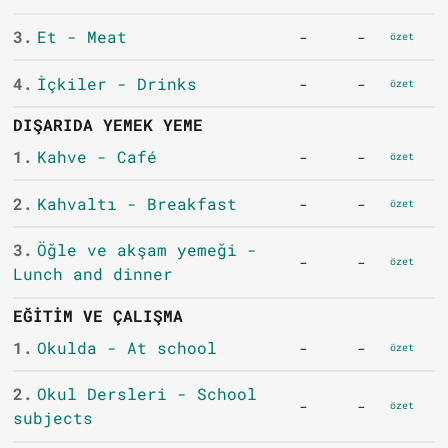
3.
Et - Meat
-
-
özet
4.
İçkiler - Drinks
-
-
özet
DIŞARIDA YEMEK YEME
1.
Kahve - Café
-
-
özet
2.
Kahvaltı - Breakfast
-
-
özet
3.
Öğle ve akşam yemeği -
-
-
özet
Lunch and dinner
EĞITIM VE ÇALIŞMA
1.
Okulda - At school
-
-
özet
2.
Okul Dersleri - School
-
-
özet
subjects