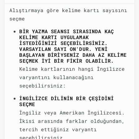
Alıştırmaya göre kelime kartı sayısını
seçme
BIR YAZMA SEANSI SIRASINDA KAÇ
KELIME KARTI UYGULAMAK
ISTEDIĞINIZI SEÇEBILIRSINIZ.
VARSAYILAN SAYI ON'DUR. YENI
BAŞLAYAN BIRIYSENIZ DAHA AZ KELIME
SEÇMEK IYI BIR FIKIR OLABILIR.
Kelime kartlarının hangi İngilizce
varyantını kullanacağını
seçebilirsiniz:
İNGILIZCE DILININ BIR ÇEŞIDINI
SEÇME
İngiliz veya Amerikan İngilizcesi.
İkisi arasında farklar olduğundan,
tercih ettiğiniz varyantı
seçebilirsiniz.