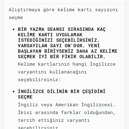
Alıştırmaya göre kelime kartı sayısını
seçme
BIR YAZMA SEANSI SIRASINDA KAÇ
KELIME KARTI UYGULAMAK
ISTEDIĞINIZI SEÇEBILIRSINIZ.
VARSAYILAN SAYI ON'DUR. YENI
BAŞLAYAN BIRIYSENIZ DAHA AZ KELIME
SEÇMEK IYI BIR FIKIR OLABILIR.
Kelime kartlarının hangi İngilizce
varyantını kullanacağını
seçebilirsiniz:
İNGILIZCE DILININ BIR ÇEŞIDINI
SEÇME
İngiliz veya Amerikan İngilizcesi.
İkisi arasında farklar olduğundan,
tercih ettiğiniz varyantı
seçebilirsiniz.