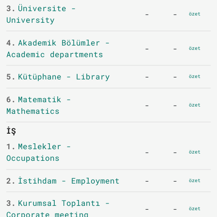
3.
Üniversite -
-
-
özet
University
4.
Akademik Bölümler -
-
-
özet
Academic departments
5.
Kütüphane - Library
-
-
özet
6.
Matematik -
-
-
özet
Mathematics
İŞ
1.
Meslekler -
-
-
özet
Occupations
2.
İstihdam - Employment
-
-
özet
3.
Kurumsal Toplantı -
-
-
özet
Corporate meeting