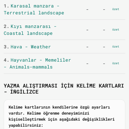
1.
Karasal manzara -
-
-
özet
Terrestrial landscape
2.
Kıyı manzarası -
-
-
özet
Coastal landscape
3.
Hava - Weather
-
-
özet
4.
Hayvanlar - Memeliler
-
-
özet
- Animals-mammals
YAZMA ALIŞTIRMASI IÇIN KELIME KARTLARI
- İNGILIZCE
Kelime kartlarının kendilerine özgü ayarları
vardır. Kelime öğrenme deneyiminizi
kişiselleştirmek için aşağıdaki değişiklikleri
yapabilirsiniz: