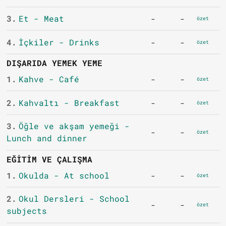
3.
Et - Meat
-
-
özet
4.
İçkiler - Drinks
-
-
özet
DIŞARIDA YEMEK YEME
1.
Kahve - Café
-
-
özet
2.
Kahvaltı - Breakfast
-
-
özet
3.
Öğle ve akşam yemeği -
-
-
özet
Lunch and dinner
EĞITIM VE ÇALIŞMA
1.
Okulda - At school
-
-
özet
2.
Okul Dersleri - School
-
-
özet
subjects