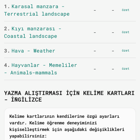
1.
Karasal manzara -
-
-
özet
Terrestrial landscape
2.
Kıyı manzarası -
-
-
özet
Coastal landscape
3.
Hava - Weather
-
-
özet
4.
Hayvanlar - Memeliler
-
-
özet
- Animals-mammals
YAZMA ALIŞTIRMASI IÇIN KELIME KARTLARI
- İNGILIZCE
Kelime kartlarının kendilerine özgü ayarları
vardır. Kelime öğrenme deneyiminizi
kişiselleştirmek için aşağıdaki değişiklikleri
yapabilirsiniz: