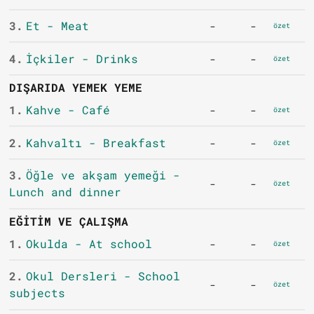
3.
Et - Meat
-
-
özet
4.
İçkiler - Drinks
-
-
özet
DIŞARIDA YEMEK YEME
1.
Kahve - Café
-
-
özet
2.
Kahvaltı - Breakfast
-
-
özet
3.
Öğle ve akşam yemeği -
-
-
özet
Lunch and dinner
EĞITIM VE ÇALIŞMA
1.
Okulda - At school
-
-
özet
2.
Okul Dersleri - School
-
-
özet
subjects