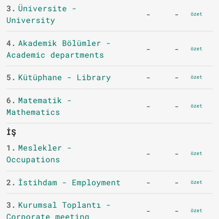
3.
Üniversite -
-
-
özet
University
4.
Akademik Bölümler -
-
-
özet
Academic departments
5.
Kütüphane - Library
-
-
özet
6.
Matematik -
-
-
özet
Mathematics
İŞ
1.
Meslekler -
-
-
özet
Occupations
2.
İstihdam - Employment
-
-
özet
3.
Kurumsal Toplantı -
-
-
özet
Corporate meeting