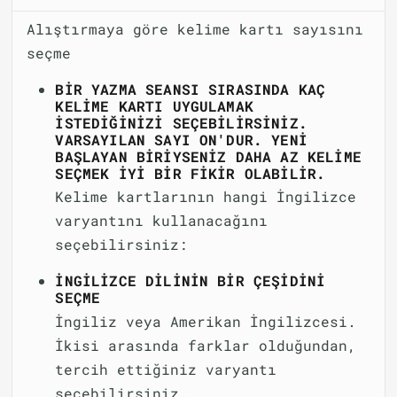
Alıştırmaya göre kelime kartı sayısını
seçme
BIR YAZMA SEANSI SIRASINDA KAÇ
KELIME KARTI UYGULAMAK
ISTEDIĞINIZI SEÇEBILIRSINIZ.
VARSAYILAN SAYI ON'DUR. YENI
BAŞLAYAN BIRIYSENIZ DAHA AZ KELIME
SEÇMEK IYI BIR FIKIR OLABILIR.
Kelime kartlarının hangi İngilizce
varyantını kullanacağını
seçebilirsiniz:
İNGILIZCE DILININ BIR ÇEŞIDINI
SEÇME
İngiliz veya Amerikan İngilizcesi.
İkisi arasında farklar olduğundan,
tercih ettiğiniz varyantı
seçebilirsiniz.