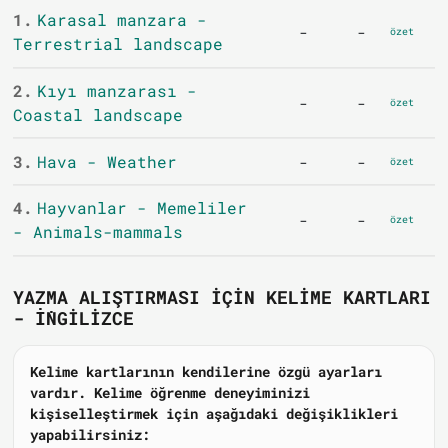
1.
Karasal manzara -
-
-
özet
Terrestrial landscape
2.
Kıyı manzarası -
-
-
özet
Coastal landscape
3.
Hava - Weather
-
-
özet
4.
Hayvanlar - Memeliler
-
-
özet
- Animals-mammals
YAZMA ALIŞTIRMASI IÇIN KELIME KARTLARI
- İNGILIZCE
Kelime kartlarının kendilerine özgü ayarları
vardır. Kelime öğrenme deneyiminizi
kişiselleştirmek için aşağıdaki değişiklikleri
yapabilirsiniz: