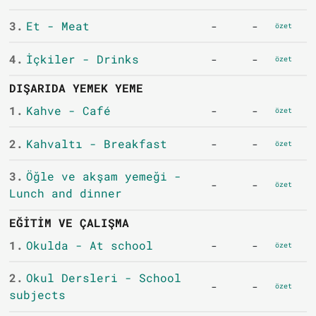
3.
Et - Meat
-
-
özet
4.
İçkiler - Drinks
-
-
özet
DIŞARIDA YEMEK YEME
1.
Kahve - Café
-
-
özet
2.
Kahvaltı - Breakfast
-
-
özet
3.
Öğle ve akşam yemeği -
-
-
özet
Lunch and dinner
EĞITIM VE ÇALIŞMA
1.
Okulda - At school
-
-
özet
2.
Okul Dersleri - School
-
-
özet
subjects