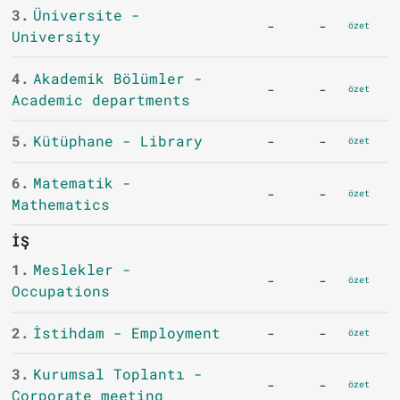
3.
Üniversite -
-
-
özet
University
4.
Akademik Bölümler -
-
-
özet
Academic departments
5.
Kütüphane - Library
-
-
özet
6.
Matematik -
-
-
özet
Mathematics
İŞ
1.
Meslekler -
-
-
özet
Occupations
2.
İstihdam - Employment
-
-
özet
3.
Kurumsal Toplantı -
-
-
özet
Corporate meeting