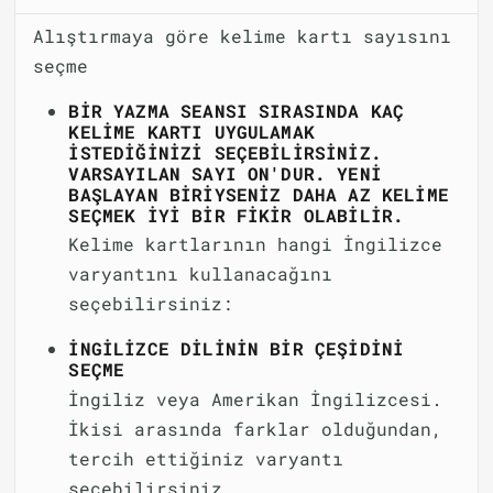
Alıştırmaya göre kelime kartı sayısını
seçme
BIR YAZMA SEANSI SIRASINDA KAÇ
KELIME KARTI UYGULAMAK
ISTEDIĞINIZI SEÇEBILIRSINIZ.
VARSAYILAN SAYI ON'DUR. YENI
BAŞLAYAN BIRIYSENIZ DAHA AZ KELIME
SEÇMEK IYI BIR FIKIR OLABILIR.
Kelime kartlarının hangi İngilizce
varyantını kullanacağını
seçebilirsiniz:
İNGILIZCE DILININ BIR ÇEŞIDINI
SEÇME
İngiliz veya Amerikan İngilizcesi.
İkisi arasında farklar olduğundan,
tercih ettiğiniz varyantı
seçebilirsiniz.