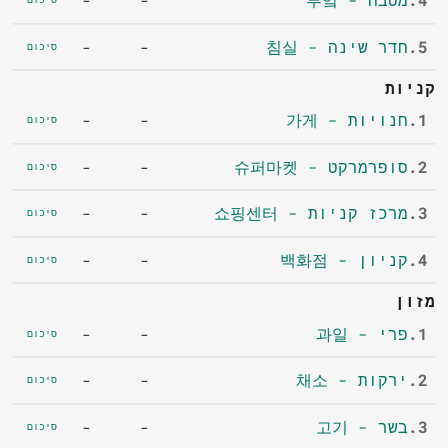
-
-
5.
חדר שינה - 침실
-
-
סיכום
קניות
1.
חנויות - 가게
-
-
סיכום
2.
סופרמרקט - 슈퍼마켓
-
-
סיכום
3.
מרכז קניות - 쇼핑센터
-
-
סיכום
4.
קניון - 백화점
-
-
סיכום
מזון
1.
פרי - 과일
-
-
סיכום
2.
ירקות - 채소
-
-
סיכום
3.
בשר - 고기
-
-
סיכום