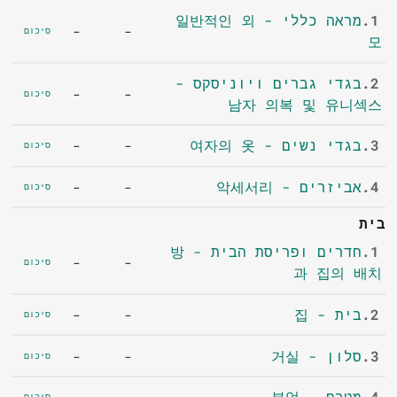
1.
מראה כללי - 일반적인 외
-
-
סיכום
모
2.
בגדי גברים ויוניסקס -
-
-
סיכום
남자 의복 및 유니섹스
3.
בגדי נשים - 여자의 옷
-
-
סיכום
4.
אביזרים - 악세서리
-
-
סיכום
בית
1.
חדרים ופריסת הבית - 방
-
-
סיכום
과 집의 배치
2.
בית - 집
-
-
סיכום
3.
סלון - 거실
-
-
סיכום
4.
מטבח - 부엌
סיכום