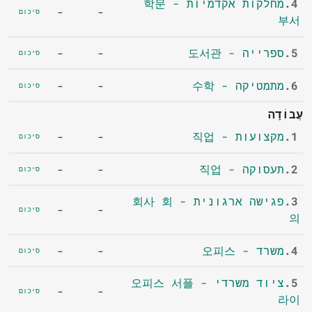
4.
מחלקות אקדמיות - 학문
-
-
סיכום
부서
5.
ספרייה - 도서관
-
-
סיכום
6.
מתמטיקה - 수학
-
-
סיכום
עֲבוֹדָה
1.
מקצועות - 직업
-
-
סיכום
2.
תעסוקה - 직업
-
-
סיכום
3.
פגישה ארגונית - 회사 회
-
-
סיכום
의
4.
משרד - 오피스
-
-
סיכום
5.
ציוד משרדי - 오피스 서플
-
-
סיכום
라이