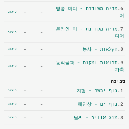
6.
מדיה משודרת - 방송 미디
-
-
סיכום
어
7.
מדיה מקוונת - 온라인 미
-
-
סיכום
디어
8.
חקלאות - 농사
-
-
סיכום
9.
תבואות ומקנה - 농작물과
-
-
סיכום
가축
סביבה
1.
נוף יבשה - 지형
-
-
סיכום
2.
נוף ים - 해안상
-
-
סיכום
3.
מזג אוויר - 날씨
-
-
סיכום