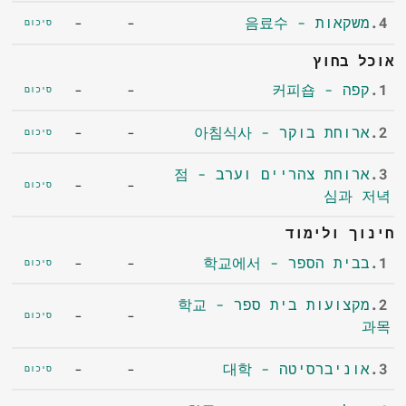
4.
משקאות - 음료수
-
-
סיכום
אוכל בחוץ
1.
קפה - 커피숍
-
-
סיכום
2.
ארוחת בוקר - 아침식사
-
-
סיכום
3.
ארוחת צהריים וערב - 점
-
-
סיכום
심과 저녁
חינוך ולימוד
1.
בבית הספר - 학교에서
-
-
סיכום
2.
מקצועות בית ספר - 학교
-
-
סיכום
과목
3.
אוניברסיטה - 대학
-
-
סיכום