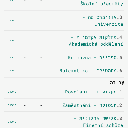
-
-
סיכום
Školní předměty
3.
אוניברסיטה -
-
-
סיכום
Univerzita
4.
מחלקות אקדמיות -
-
-
סיכום
Akademická oddělení
5.
ספרייה - Knihovna
-
-
סיכום
6.
מתמטיקה - Matematika
-
-
סיכום
עֲבוֹדָה
1.
מקצועות - Povolání
-
-
סיכום
2.
תעסוקה - Zaměstnání
-
-
סיכום
3.
פגישה ארגונית -
-
-
סיכום
Firemní schůze