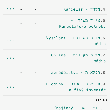
4.
משרד - Kancelář
-
-
סיכום
5.
ציוד משרדי -
-
-
סיכום
Kancelářské potřeby
6.
מדיה משודרת - Vysílací
-
-
סיכום
média
7.
מדיה מקוונת - Online
-
-
סיכום
média
8.
חקלאות - Zemědělství
-
-
סיכום
9.
תבואות ומקנה - Plodiny
-
-
סיכום
a živý inventář
סביבה
1.
נוף יבשה - Krajinný