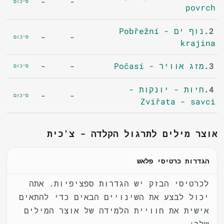
-
-
סיכום
povrch
2.
נוף ים - Pobřežní
-
-
סיכום
krajina
3.
מזג אוויר - Počasí
-
-
סיכום
4.
חיות - יונקות -
-
-
סיכום
Zvířata - savci
אוצר מילים לתרגול הקלדה - צ'כית
הגדרות כרטיסי פלאש
לכרטיסי הבזק יש הגדרות ספציפיות. אתה
יכול לבצע את השינויים הבאים כדי להתאים
אישית את חוויית הלמידה של אוצר המילים
שלך: