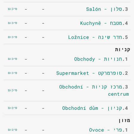
3.
סלון - Salón
-
-
סיכום
4.
מטבח - Kuchyně
-
-
סיכום
5.
חדר שינה - Ložnice
-
-
סיכום
קניות
1.
חנויות - Obchody
-
-
סיכום
2.
סופרמרקט - Supermarket
-
-
סיכום
3.
מרכז קניות - Obchodní
-
-
סיכום
centrum
4.
קניון - Obchodní dům
-
-
סיכום
מזון
1.
פרי - Ovoce
-
-
סיכום