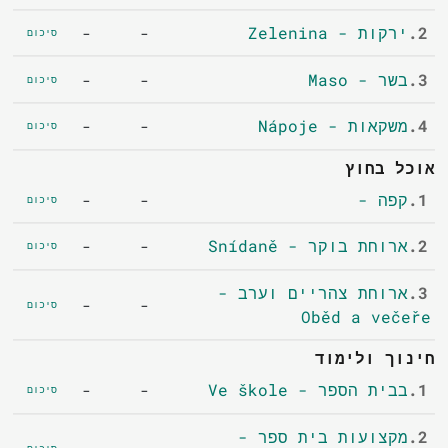
2.
ירקות - Zelenina
-
-
סיכום
3.
בשר - Maso
-
-
סיכום
4.
משקאות - Nápoje
-
-
סיכום
אוכל בחוץ
1.
קפה -
-
-
סיכום
2.
ארוחת בוקר - Snídaně
-
-
סיכום
3.
ארוחת צהריים וערב -
-
-
סיכום
Oběd a večeře
חינוך ולימוד
1.
בבית הספר - Ve škole
-
-
סיכום
2.
מקצועות בית ספר -