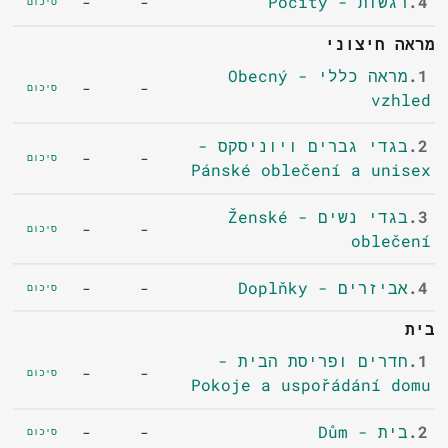
4.
רגשות - Pocity
-
-
סיכום
מראה חיצוני
1.
מראה כללי - Obecný
-
-
סיכום
vzhled
2.
בגדי גברים ויוניסקס -
-
-
סיכום
Pánské oblečení a unisex
3.
בגדי נשים - Ženské
-
-
סיכום
oblečení
4.
אביזרים - Doplňky
-
-
סיכום
בית
1.
חדרים ופריסת הבית -
-
-
סיכום
Pokoje a uspořádání domu
2.
בית - Dům
-
-
סיכום