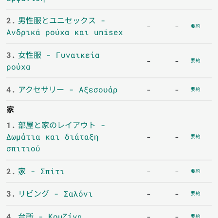
2.
男性服とユニセックス -
-
-
要約
Ανδρικά ρούχα και unisex
3.
女性服 - Γυναικεία
-
-
要約
ρούχα
4.
アクセサリー - Αξεσουάρ
-
-
要約
家
1.
部屋と家のレイアウト -
Δωμάτια και διάταξη
-
-
要約
σπιτιού
2.
家 - Σπίτι
-
-
要約
3.
リビング - Σαλόνι
-
-
要約
4.
台所 - Κουζίνα
-
-
要約