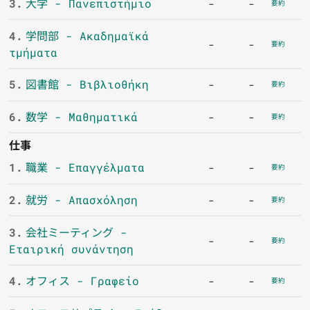
3.
大学 - Πανεπιστήμιο
-
-
要約
4.
学問部 - Ακαδημαϊκά
-
-
要約
τμήματα
5.
図書館 - Βιβλιοθήκη
-
-
要約
6.
数学 - Μαθηματικά
-
-
要約
仕事
1.
職業 - Επαγγέλματα
-
-
要約
2.
就労 - Απασχόληση
-
-
要約
3.
会社ミーティング -
-
-
要約
Εταιρική συνάντηση
4.
オフィス - Γραφείο
-
-
要約