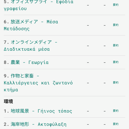
5.
オフィスサプライ - Εφόδια
-
-
要約
γραφείου
6.
放送メディア - Μέσα
-
-
要約
Μετάδοσης
7.
オンラインメディア -
-
-
要約
Διαδικτυακά μέσα
8.
農業 - Γεωργία
-
-
要約
9.
作物と家畜 -
Καλλιέργειες και ζωντανό
-
-
要約
κτήμα
環境
1.
地球風景 - Γήινος τόπος
-
-
要約
2.
海岸地形 - Ακτοφύλαξη
-
-
要約