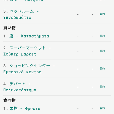
5.
ベッドルーム -
-
-
要約
Υπνοδωμάτιο
買い物
1.
店 - Καταστήματα
-
-
要約
2.
スーパーマーケット -
-
-
要約
Σούπερ μάρκετ
3.
ショッピングセンター -
-
-
要約
Εμπορικό κέντρο
4.
デパート -
-
-
要約
Πολυκατάστημα
食べ物
1.
果物 - Φρούτα
-
-
要約