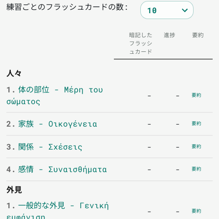
練習ごとのフラッシュカードの数:
暗記した
進捗
要約
フラッシ
ュカード
人々
1.
体の部位 - Μέρη του
-
-
要約
σώματος
2.
家族 - Οικογένεια
-
-
要約
3.
関係 - Σχέσεις
-
-
要約
4.
感情 - Συναισθήματα
-
-
要約
外見
1.
一般的な外見 - Γενική
-
-
要約
εμφάνιση