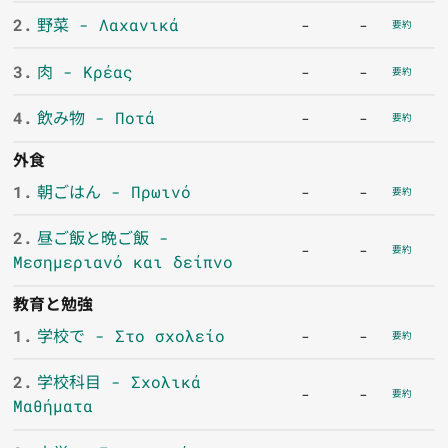
2.
野菜 - Λαχανικά
-
-
要約
3.
肉 - Κρέας
-
-
要約
4.
飲み物 - Ποτά
-
-
要約
外食
1.
朝ごはん - Πρωινό
-
-
要約
2.
昼ご飯と晩ご飯 -
-
-
要約
Μεσημεριανό και δείπνο
教育と勉強
1.
学校で - Στο σχολείο
-
-
要約
2.
学校科目 - Σχολικά
-
-
要約
Μαθήματα