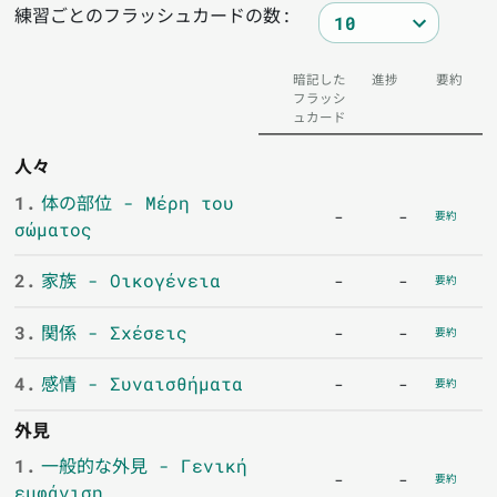
練習ごとのフラッシュカードの数:
暗記した
進捗
要約
フラッシ
ュカード
人々
1.
体の部位 - Μέρη του
-
-
要約
σώματος
2.
家族 - Οικογένεια
-
-
要約
3.
関係 - Σχέσεις
-
-
要約
4.
感情 - Συναισθήματα
-
-
要約
外見
1.
一般的な外見 - Γενική
-
-
要約
εμφάνιση