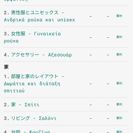
2.
男性服とユニセックス -
-
-
要約
Ανδρικά ρούχα και unisex
3.
女性服 - Γυναικεία
-
-
要約
ρούχα
4.
アクセサリー - Αξεσουάρ
-
-
要約
家
1.
部屋と家のレイアウト -
Δωμάτια και διάταξη
-
-
要約
σπιτιού
2.
家 - Σπίτι
-
-
要約
3.
リビング - Σαλόνι
-
-
要約
4.
台所 - Κουζίνα
-
-
要約