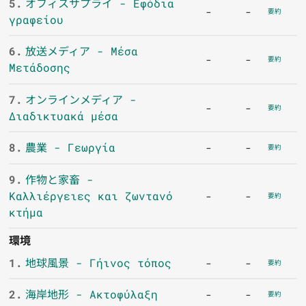
5.
オフィスサプライ - Εφόδια
-
-
要約
γραφείου
6.
放送メディア - Μέσα
-
-
要約
Μετάδοσης
7.
オンラインメディア -
-
-
要約
Διαδικτυακά μέσα
8.
農業 - Γεωργία
-
-
要約
9.
作物と家畜 -
Καλλιέργειες και ζωντανό
-
-
要約
κτήμα
環境
1.
地球風景 - Γήινος τόπος
-
-
要約
2.
海岸地形 - Ακτοφύλαξη
-
-
要約