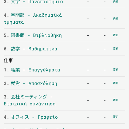
3.
大学 - Πανεπιστήμιο
-
-
要約
4.
学問部 - Ακαδημαϊκά
-
-
要約
τμήματα
5.
図書館 - Βιβλιοθήκη
-
-
要約
6.
数学 - Μαθηματικά
-
-
要約
仕事
1.
職業 - Επαγγέλματα
-
-
要約
2.
就労 - Απασχόληση
-
-
要約
3.
会社ミーティング -
-
-
要約
Εταιρική συνάντηση
4.
オフィス - Γραφείο
-
-
要約