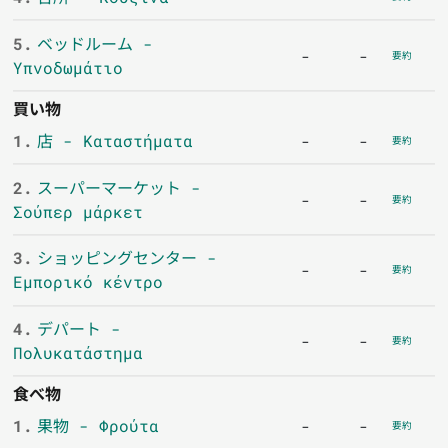
5.
ベッドルーム -
-
-
要約
Υπνοδωμάτιο
買い物
1.
店 - Καταστήματα
-
-
要約
2.
スーパーマーケット -
-
-
要約
Σούπερ μάρκετ
3.
ショッピングセンター -
-
-
要約
Εμπορικό κέντρο
4.
デパート -
-
-
要約
Πολυκατάστημα
食べ物
1.
果物 - Φρούτα
-
-
要約