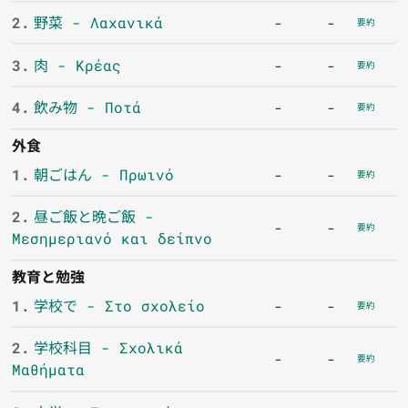
2.
野菜 - Λαχανικά
-
-
要約
3.
肉 - Κρέας
-
-
要約
4.
飲み物 - Ποτά
-
-
要約
外食
1.
朝ごはん - Πρωινό
-
-
要約
2.
昼ご飯と晩ご飯 -
-
-
要約
Μεσημεριανό και δείπνο
教育と勉強
1.
学校で - Στο σχολείο
-
-
要約
2.
学校科目 - Σχολικά
-
-
要約
Μαθήματα