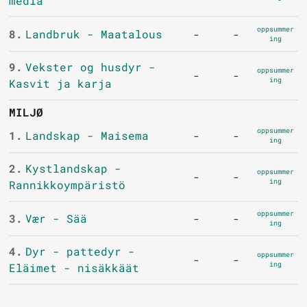
media
oppsummer
8.
Landbruk - Maatalous
-
-
ing
9.
Vekster og husdyr -
oppsummer
-
-
ing
Kasvit ja karja
MILJØ
oppsummer
1.
Landskap - Maisema
-
-
ing
2.
Kystlandskap -
oppsummer
-
-
ing
Rannikkoympäristö
oppsummer
3.
Vær - Sää
-
-
ing
4.
Dyr - pattedyr -
oppsummer
-
-
ing
Eläimet - nisäkkäät