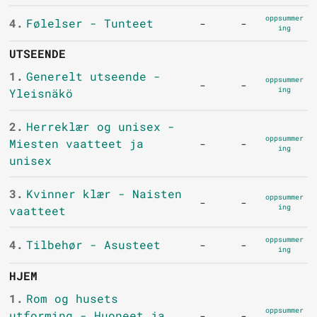
oppsummer
4.
Følelser - Tunteet
-
-
ing
UTSEENDE
1.
Generelt utseende -
oppsummer
-
-
ing
Yleisnäkö
2.
Herreklær og unisex -
oppsummer
Miesten vaatteet ja
-
-
ing
unisex
3.
Kvinner klær - Naisten
oppsummer
-
-
ing
vaatteet
oppsummer
4.
Tilbehør - Asusteet
-
-
ing
HJEM
1.
Rom og husets
oppsummer
utforming - Huoneet ja
-
-