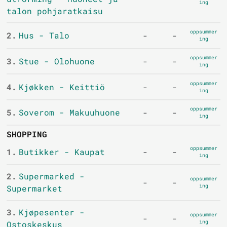
ing
talon pohjaratkaisu
oppsummer
2.
Hus - Talo
-
-
ing
oppsummer
3.
Stue - Olohuone
-
-
ing
oppsummer
4.
Kjøkken - Keittiö
-
-
ing
oppsummer
5.
Soverom - Makuuhuone
-
-
ing
SHOPPING
oppsummer
1.
Butikker - Kaupat
-
-
ing
2.
Supermarked -
oppsummer
-
-
ing
Supermarket
3.
Kjøpesenter -
oppsummer
-
-
ing
Ostoskeskus