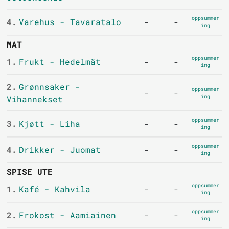
oppsummer
4.
Varehus - Tavaratalo
-
-
ing
MAT
oppsummer
1.
Frukt - Hedelmät
-
-
ing
2.
Grønnsaker -
oppsummer
-
-
ing
Vihannekset
oppsummer
3.
Kjøtt - Liha
-
-
ing
oppsummer
4.
Drikker - Juomat
-
-
ing
SPISE UTE
oppsummer
1.
Kafé - Kahvila
-
-
ing
oppsummer
2.
Frokost - Aamiainen
-
-
ing