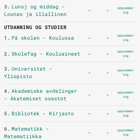
3.
Lunsj og middag -
oppsummer
-
-
ing
Lounas ja illallinen
UTDANNING OG STUDIER
oppsummer
1.
På skolen - Koulussa
-
-
ing
oppsummer
2.
Skolefag - Kouluaineet
-
-
ing
3.
Universitet -
oppsummer
-
-
ing
Yliopisto
4.
Akademiske avdelinger
oppsummer
-
-
ing
- Akatemiset osastot
oppsummer
5.
Bibliotek - Kirjasto
-
-
ing
6.
Matematikk -
oppsummer
-
-
ing
Matematiikka