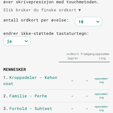
øver skrivepresisjon med touchmetoden.
Slik bruker du finske ordkort
▼
antall ordkort per øvelse:
endrer ikke-støttede tastaturtegn:
ordkort
framgang
oppsumme
lagret
ring
MENNESKER
1.
Kroppsdeler - Kehon
oppsummer
-
-
ing
osat
oppsummer
2.
Familie - Perhe
-
-
ing
oppsummer
3.
Forhold - Suhteet
-
-
ing