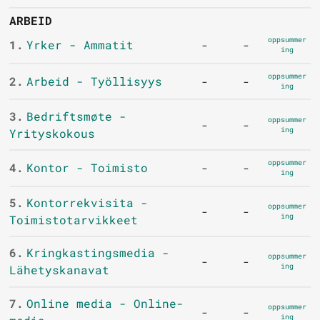
ARBEID
oppsummer
1.
Yrker - Ammatit
-
-
ing
oppsummer
2.
Arbeid - Työllisyys
-
-
ing
3.
Bedriftsmøte -
oppsummer
-
-
ing
Yrityskokous
oppsummer
4.
Kontor - Toimisto
-
-
ing
5.
Kontorrekvisita -
oppsummer
-
-
ing
Toimistotarvikkeet
6.
Kringkastingsmedia -
oppsummer
-
-
ing
Lähetyskanavat
7.
Online media - Online-
oppsummer
-
-
ing