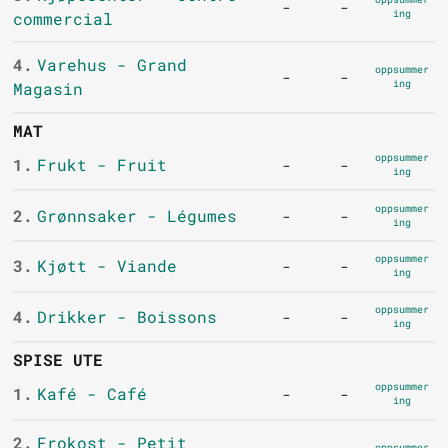
-
-
ing
commercial
4.
Varehus - Grand
oppsummer
-
-
ing
Magasin
MAT
oppsummer
1.
Frukt - Fruit
-
-
ing
oppsummer
2.
Grønnsaker - Légumes
-
-
ing
oppsummer
3.
Kjøtt - Viande
-
-
ing
oppsummer
4.
Drikker - Boissons
-
-
ing
SPISE UTE
oppsummer
1.
Kafé - Café
-
-
ing
2.
Frokost - Petit
oppsummer