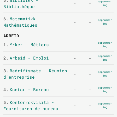
5.
Bibliotek -
oppsummer
-
-
ing
Bibliothèque
6.
Matematikk -
oppsummer
-
-
ing
Mathématiques
ARBEID
oppsummer
1.
Yrker - Métiers
-
-
ing
oppsummer
2.
Arbeid - Emploi
-
-
ing
3.
Bedriftsmøte - Réunion
oppsummer
-
-
ing
d'entreprise
oppsummer
4.
Kontor - Bureau
-
-
ing
5.
Kontorrekvisita -
oppsummer
-
-
ing
Fournitures de bureau