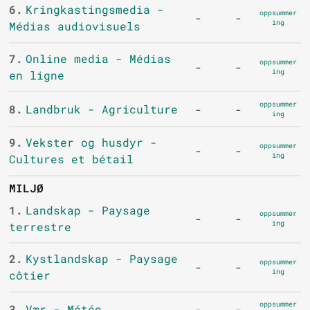
6.
Kringkastingsmedia -
oppsummer
-
-
ing
Médias audiovisuels
7.
Online media - Médias
oppsummer
-
-
ing
en ligne
oppsummer
8.
Landbruk - Agriculture
-
-
ing
9.
Vekster og husdyr -
oppsummer
-
-
ing
Cultures et bétail
MILJØ
1.
Landskap - Paysage
oppsummer
-
-
ing
terrestre
2.
Kystlandskap - Paysage
oppsummer
-
-
ing
côtier
oppsummer
3.
Vær - Météo
-
-