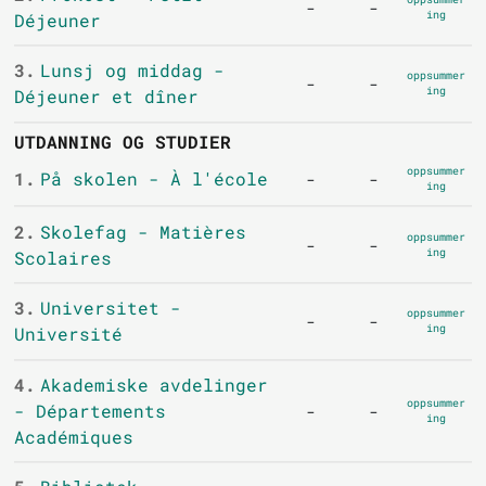
-
-
ing
Déjeuner
3.
Lunsj og middag -
oppsummer
-
-
ing
Déjeuner et dîner
UTDANNING OG STUDIER
oppsummer
1.
På skolen - À l'école
-
-
ing
2.
Skolefag - Matières
oppsummer
-
-
ing
Scolaires
3.
Universitet -
oppsummer
-
-
ing
Université
4.
Akademiske avdelinger
oppsummer
- Départements
-
-
ing
Académiques