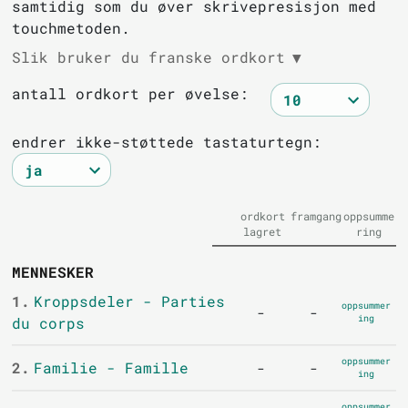
samtidig som du øver skrivepresisjon med
touchmetoden.
Slik bruker du franske ordkort
▼
antall ordkort per øvelse:
endrer ikke-støttede tastaturtegn:
ordkort
framgang
oppsumme
lagret
ring
MENNESKER
1.
Kroppsdeler - Parties
oppsummer
-
-
ing
du corps
oppsummer
2.
Familie - Famille
-
-
ing
oppsummer