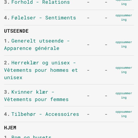
3.
Forhold - Relations
-
-
ing
oppsummer
4.
Følelser - Sentiments
-
-
ing
UTSEENDE
1.
Generelt utseende -
oppsummer
-
-
ing
Apparence générale
2.
Herreklær og unisex -
oppsummer
Vêtements pour hommes et
-
-
ing
unisex
3.
Kvinner klær -
oppsummer
-
-
ing
Vêtements pour femmes
oppsummer
4.
Tilbehør - Accessoires
-
-
ing
HJEM
1.
Rom og husets