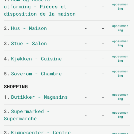
oppsummer
utforming - Pièces et
-
-
ing
disposition de la maison
oppsummer
2.
Hus - Maison
-
-
ing
oppsummer
3.
Stue - Salon
-
-
ing
oppsummer
4.
Kjøkken - Cuisine
-
-
ing
oppsummer
5.
Soverom - Chambre
-
-
ing
SHOPPING
oppsummer
1.
Butikker - Magasins
-
-
ing
2.
Supermarked -
oppsummer
-
-
ing
Supermarché
3.
Kjøpesenter - Centre
oppsummer