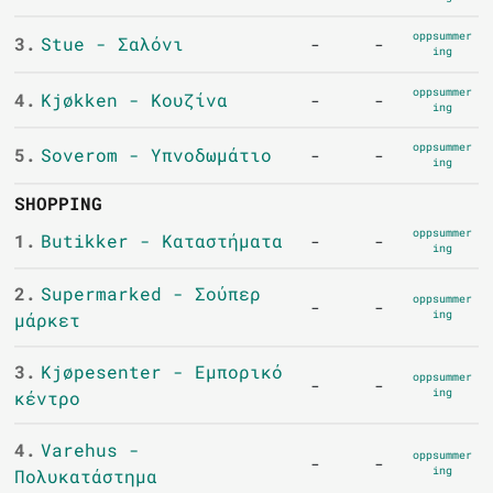
oppsummer
3.
Stue - Σαλόνι
-
-
ing
oppsummer
4.
Kjøkken - Κουζίνα
-
-
ing
oppsummer
5.
Soverom - Υπνοδωμάτιο
-
-
ing
SHOPPING
oppsummer
1.
Butikker - Καταστήματα
-
-
ing
2.
Supermarked - Σούπερ
oppsummer
-
-
ing
μάρκετ
3.
Kjøpesenter - Εμπορικό
oppsummer
-
-
ing
κέντρο
4.
Varehus -
oppsummer
-
-
ing
Πολυκατάστημα