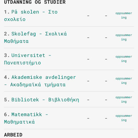
UTDANNING OG STUDIER
1.
På skolen - Στο
oppsummer
-
-
ing
σχολείο
2.
Skolefag - Σχολικά
oppsummer
-
-
ing
Μαθήματα
3.
Universitet -
oppsummer
-
-
ing
Πανεπιστήμιο
4.
Akademiske avdelinger
oppsummer
-
-
ing
- Ακαδημαϊκά τμήματα
oppsummer
5.
Bibliotek - Βιβλιοθήκη
-
-
ing
6.
Matematikk -
oppsummer
-
-
ing
Μαθηματικά
ARBEID