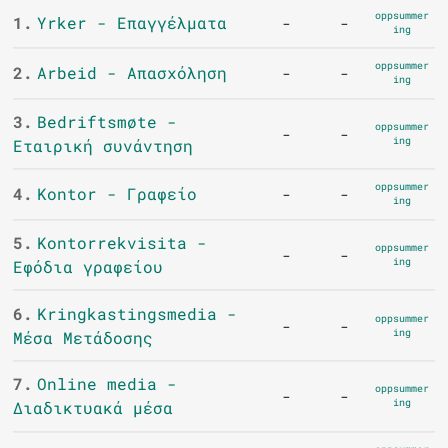
oppsummer
1.
Yrker - Επαγγέλματα
-
-
ing
oppsummer
2.
Arbeid - Απασχόληση
-
-
ing
3.
Bedriftsmøte -
oppsummer
-
-
ing
Εταιρική συνάντηση
oppsummer
4.
Kontor - Γραφείο
-
-
ing
5.
Kontorrekvisita -
oppsummer
-
-
ing
Εφόδια γραφείου
6.
Kringkastingsmedia -
oppsummer
-
-
ing
Μέσα Μετάδοσης
7.
Online media -
oppsummer
-
-
ing
Διαδικτυακά μέσα