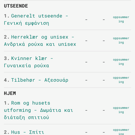
UTSEENDE
1.
Generelt utseende -
oppsummer
-
-
ing
Γενική εμφάνιση
2.
Herreklær og unisex -
oppsummer
-
-
ing
Ανδρικά ρούχα και unisex
3.
Kvinner klær -
oppsummer
-
-
ing
Γυναικεία ρούχα
oppsummer
4.
Tilbehør - Αξεσουάρ
-
-
ing
HJEM
1.
Rom og husets
oppsummer
utforming - Δωμάτια και
-
-
ing
διάταξη σπιτιού
oppsummer
2.
Hus - Σπίτι
-
-
ing