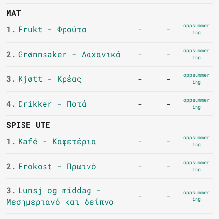
MAT
oppsummer
1.
Frukt - Φρούτα
-
-
ing
oppsummer
2.
Grønnsaker - Λαχανικά
-
-
ing
oppsummer
3.
Kjøtt - Κρέας
-
-
ing
oppsummer
4.
Drikker - Ποτά
-
-
ing
SPISE UTE
oppsummer
1.
Kafé - Καφετέρια
-
-
ing
oppsummer
2.
Frokost - Πρωινό
-
-
ing
3.
Lunsj og middag -
oppsummer
-
-
ing
Μεσημεριανό και δείπνο