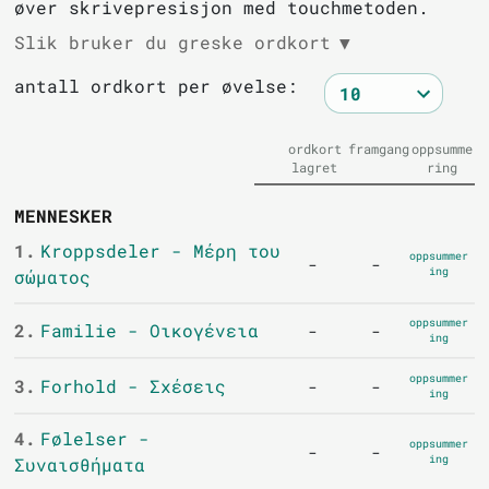
øver skrivepresisjon med touchmetoden.
Slik bruker du greske ordkort
▼
antall ordkort per øvelse:
ordkort
framgang
oppsumme
lagret
ring
MENNESKER
1.
Kroppsdeler - Μέρη του
oppsummer
-
-
ing
σώματος
oppsummer
2.
Familie - Οικογένεια
-
-
ing
oppsummer
3.
Forhold - Σχέσεις
-
-
ing
4.
Følelser -
oppsummer
-
-
ing
Συναισθήματα