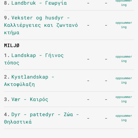
oppsummer
8.
Landbruk - Γεωργία
-
-
ing
9.
Vekster og husdyr -
oppsummer
Καλλιέργειες και ζωντανό
-
-
ing
κτήμα
MILJØ
1.
Landskap - Γήινος
oppsummer
-
-
ing
τόπος
2.
Kystlandskap -
oppsummer
-
-
ing
Ακτοφύλαξη
oppsummer
3.
Vær - Καιρός
-
-
ing
4.
Dyr - pattedyr - Ζώα -
oppsummer
-
-
ing
Θηλαστικά