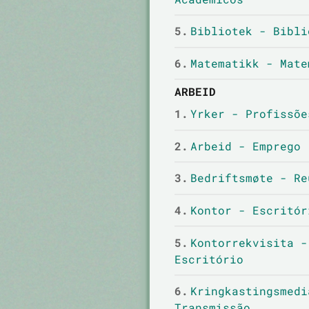
5.
Bibliotek - Bibli
6.
Matematikk - Mate
ARBEID
1.
Yrker - Profissõe
2.
Arbeid - Emprego
3.
Bedriftsmøte - Re
4.
Kontor - Escritór
5.
Kontorrekvisita -
Escritório
6.
Kringkastingsmedi
Transmissão