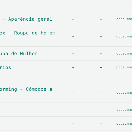
 - Aparência geral
-
-
oppsumm
ex - Roupa de homem
-
-
oppsumm
upa de Mulher
-
-
oppsumm
rios
-
-
oppsumm
orming - Cômodos e
-
-
oppsumm
-
-
oppsumm
-
-
oppsumm