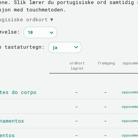
ene. Slik lærer du portugisiske ord samtidig 
sjon med touchmetoden.
ugisiske ordkort
▼
øvelse:
e tastaturtegn:
ordkort
framgang
oppsumm
lagret
tes do corpo
-
-
oppsumm
-
-
oppsumm
namentos
-
-
oppsumm
entos
-
-
oppsumm