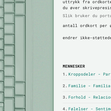
uttrykk fra ordkort
du øver skrivepresi
Slik bruker du port
antall ordkort per 
endrer ikke-støtted
MENNESKER
1.
Kroppsdeler - Par
2.
Familie - Família
3.
Forhold - Relacio
4.
Følelser - Sentim