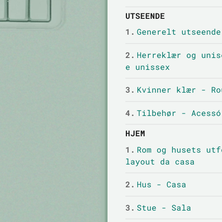
UTSEENDE
1.
Generelt utseende
2.
Herreklær og unis
e unissex
3.
Kvinner klær - Ro
4.
Tilbehør - Acessó
HJEM
1.
Rom og husets utf
layout da casa
2.
Hus - Casa
3.
Stue - Sala