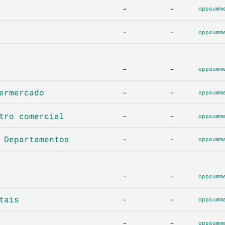
-
-
oppsumm
-
-
oppsumm
-
-
oppsumm
ermercado
-
-
oppsumm
tro comercial
-
-
oppsumm
 Departamentos
-
-
oppsumm
-
-
oppsumm
tais
-
-
oppsumm
-
-
oppsumm