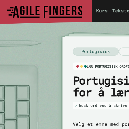
Kurs
Tekst
Portugisisk
LÆR PORTUGISISK ORDF
Portugis
for å læ
husk ord ved å skrive
Velg et emne med po