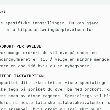
ort
ne spesifikke innstillinger. Du kan gjøre
r for å tilpasse læringsopplevelsen for
RDKORT PER ØVELSE
vor mange ordkort du vil øve på under en
ndardnummeret er ti. Å velge en mindre mengde
være en god idé hvis du er nybegynner.
TTEDE TASTATURTEGN
ppsettet ditt ikke støtter visse spesialtegn
ske tegn på språket du øver på med ordkort, k
ere noen av disse tegnene. Spesialtegn vil bl
deres nærmeste latinske alfabetekvivalenter n
For eksempel, hvis ordet du skal skrive er