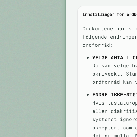
Innstillinger for ordk
Ordkortene har si
følgende endringe
ordforråd:
VELGE ANTALL O
Du kan velge h
skriveøkt. Sta
ordforråd kan 
ENDRE IKKE-STØ
Hvis tastaturo
eller diakriti
systemet ignor
akseptert som 
det er mulig. 