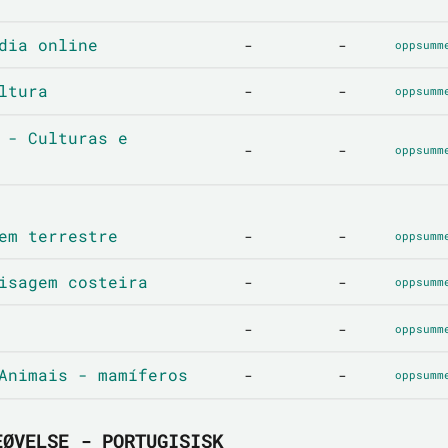
dia online
-
-
oppsumm
ltura
-
-
oppsumm
 - Culturas e
-
-
oppsumm
em terrestre
-
-
oppsumm
isagem costeira
-
-
oppsumm
-
-
oppsumm
Animais - mamíferos
-
-
oppsumm
EØVELSE - PORTUGISISK