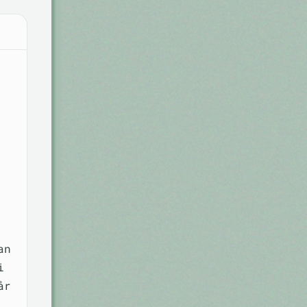
an
i
år