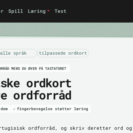
er
Spill
Læring
Test
alle språk
tilpassede ordkort
ORRÅD MENS DU ØVER PÅ TASTATURET
iske ordkort
re ordforråd
 dem
fingerbevegelse støtter læring
rtugisisk ordforråd, og skriv deretter ord og