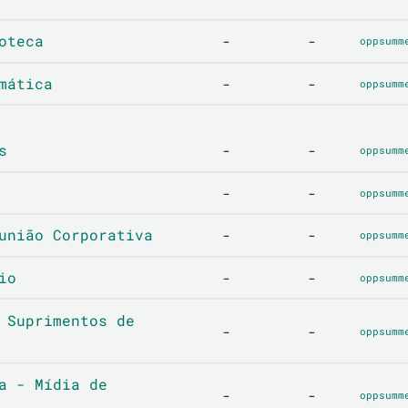
oteca
-
-
oppsumm
mática
-
-
oppsumm
s
-
-
oppsumm
-
-
oppsumm
união Corporativa
-
-
oppsumm
io
-
-
oppsumm
 Suprimentos de
-
-
oppsumm
a - Mídia de
-
-
oppsumm