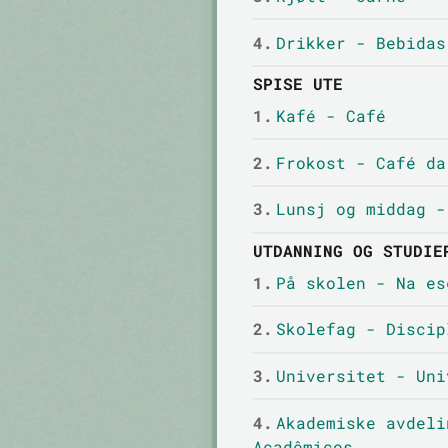
4.
Drikker - Bebidas
SPISE UTE
1.
Kafé - Café
2.
Frokost - Café da
3.
Lunsj og middag -
UTDANNING OG STUDIE
1.
På skolen - Na es
2.
Skolefag - Discip
3.
Universitet - Uni
4.
Akademiske avdeli
Acadêmicos