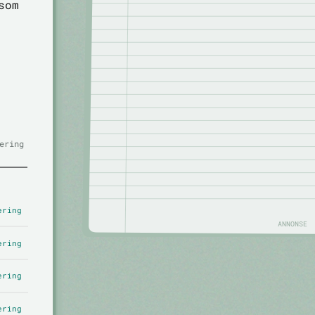
som
ering
ering
ANNONSE
ering
ering
ering