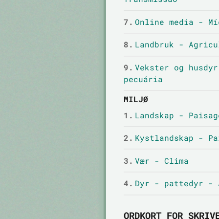
7.
Online media - Mí
8.
Landbruk - Agricu
9.
Vekster og husdyr
pecuária
MILJØ
1.
Landskap - Paisag
2.
Kystlandskap - Pa
3.
Vær - Clima
4.
Dyr - pattedyr - 
ORDKORT FOR SKRIV