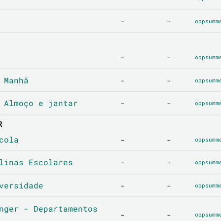
-
-
oppsumm
-
-
oppsumm
 Manhã
-
-
oppsumm
 Almoço e jantar
-
-
oppsumm
R
cola
-
-
oppsumm
linas Escolares
-
-
oppsumm
versidade
-
-
oppsumm
nger - Departamentos
-
-
oppsumm