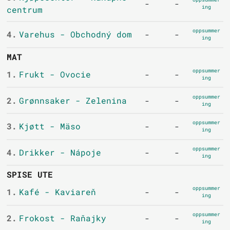
-
-
ing
centrum
oppsummer
4.
Varehus - Obchodný dom
-
-
ing
MAT
oppsummer
1.
Frukt - Ovocie
-
-
ing
oppsummer
2.
Grønnsaker - Zelenina
-
-
ing
oppsummer
3.
Kjøtt - Mäso
-
-
ing
oppsummer
4.
Drikker - Nápoje
-
-
ing
SPISE UTE
oppsummer
1.
Kafé - Kaviareň
-
-
ing
oppsummer
2.
Frokost - Raňajky
-
-
ing