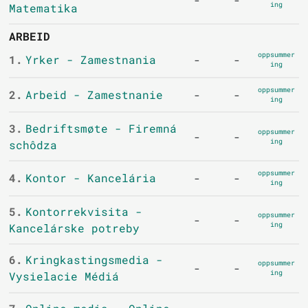
ing
Matematika
ARBEID
oppsummer
1.
Yrker - Zamestnania
-
-
ing
oppsummer
2.
Arbeid - Zamestnanie
-
-
ing
3.
Bedriftsmøte - Firemná
oppsummer
-
-
ing
schôdza
oppsummer
4.
Kontor - Kancelária
-
-
ing
5.
Kontorrekvisita -
oppsummer
-
-
ing
Kancelárske potreby
6.
Kringkastingsmedia -
oppsummer
-
-
ing
Vysielacie Médiá