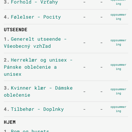
3.
Forhold - Vzťahy
-
-
ing
oppsummer
4.
Følelser - Pocity
-
-
ing
UTSEENDE
1.
Generelt utseende -
oppsummer
-
-
ing
Všeobecný vzhľad
2.
Herreklær og unisex -
oppsummer
Pánske oblečenie a
-
-
ing
unisex
3.
Kvinner klær - Dámske
oppsummer
-
-
ing
oblečenie
oppsummer
4.
Tilbehør - Doplnky
-
-
ing
HJEM
1.
Rom og husets