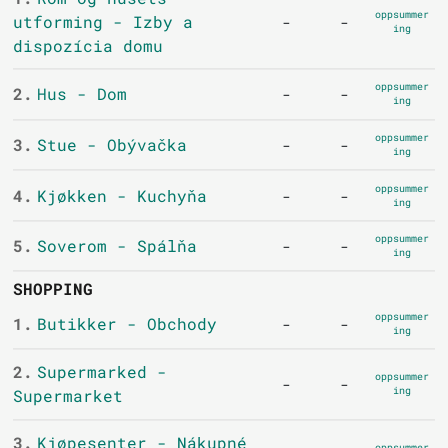
oppsummer
utforming - Izby a
-
-
ing
dispozícia domu
oppsummer
2.
Hus - Dom
-
-
ing
oppsummer
3.
Stue - Obývačka
-
-
ing
oppsummer
4.
Kjøkken - Kuchyňa
-
-
ing
oppsummer
5.
Soverom - Spálňa
-
-
ing
SHOPPING
oppsummer
1.
Butikker - Obchody
-
-
ing
2.
Supermarked -
oppsummer
-
-
ing
Supermarket
3.
Kjøpesenter - Nákupné
oppsummer