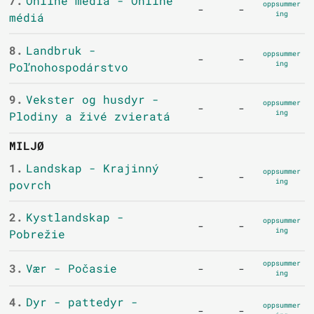
7.
Online media - Online
oppsummer
-
-
ing
médiá
8.
Landbruk -
oppsummer
-
-
ing
Poľnohospodárstvo
9.
Vekster og husdyr -
oppsummer
-
-
ing
Plodiny a živé zvieratá
MILJØ
1.
Landskap - Krajinný
oppsummer
-
-
ing
povrch
2.
Kystlandskap -
oppsummer
-
-
ing
Pobrežie
oppsummer
3.
Vær - Počasie
-
-
ing
4.
Dyr - pattedyr -
oppsummer
-
-