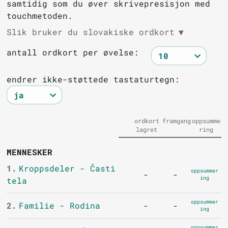
samtidig som du øver skrivepresisjon med
touchmetoden.
Slik bruker du slovakiske ordkort
▼
antall ordkort per øvelse:
endrer ikke-støttede tastaturtegn:
ordkort
framgang
oppsumme
lagret
ring
MENNESKER
1.
Kroppsdeler - Časti
oppsummer
-
-
ing
tela
oppsummer
2.
Familie - Rodina
-
-
ing
oppsummer