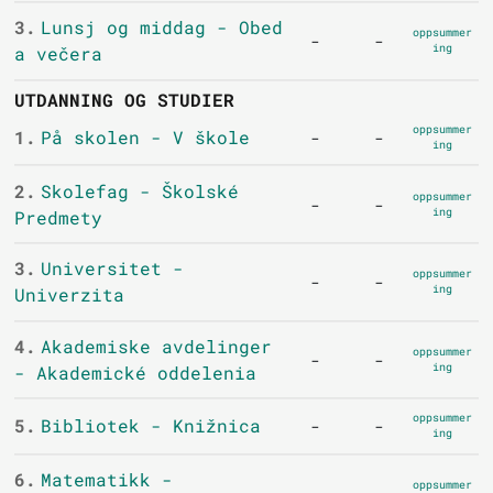
3.
Lunsj og middag - Obed
oppsummer
-
-
ing
a večera
UTDANNING OG STUDIER
oppsummer
1.
På skolen - V škole
-
-
ing
2.
Skolefag - Školské
oppsummer
-
-
ing
Predmety
3.
Universitet -
oppsummer
-
-
ing
Univerzita
4.
Akademiske avdelinger
oppsummer
-
-
ing
- Akademické oddelenia
oppsummer
5.
Bibliotek - Knižnica
-
-
ing
6.
Matematikk -
oppsummer
-
-