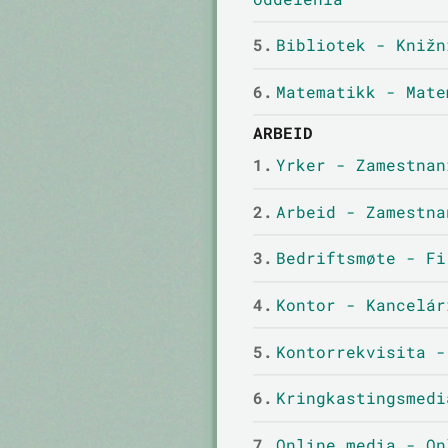
5.
Bibliotek - Knižn
6.
Matematikk - Mate
ARBEID
1.
Yrker - Zamestnan
2.
Arbeid - Zamestna
3.
Bedriftsmøte - Fi
4.
Kontor - Kancelár
5.
Kontorrekvisita -
6.
Kringkastingsmedi
7.
Online media - On