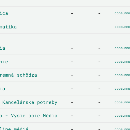
ica
-
-
oppsumm
matika
-
-
oppsumm
ia
-
-
oppsumm
nie
-
-
oppsumm
remná schôdza
-
-
oppsumm
ia
-
-
oppsumm
 Kancelárske potreby
-
-
oppsumm
a - Vysielacie Médiá
-
-
oppsumm
line médiá
-
-
oppsumm