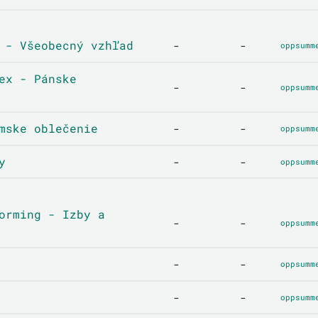
 - Všeobecný vzhľad
-
-
oppsumm
ex - Pánske
-
-
oppsumm
mske oblečenie
-
-
oppsumm
y
-
-
oppsumm
orming - Izby a
-
-
oppsumm
-
-
oppsumm
-
-
oppsumm