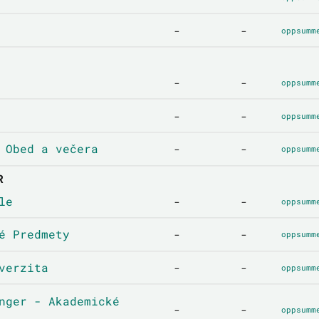
-
-
oppsumm
-
-
oppsumm
-
-
oppsumm
 Obed a večera
-
-
oppsumm
R
le
-
-
oppsumm
é Predmety
-
-
oppsumm
verzita
-
-
oppsumm
nger - Akademické
-
-
oppsumm