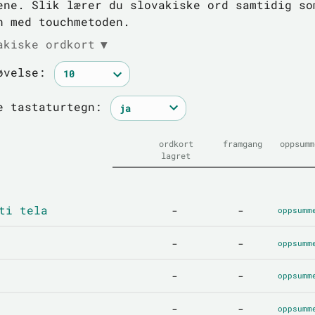
ene. Slik lærer du slovakiske ord samtidig so
n med touchmetoden.
akiske ordkort
▼
øvelse:
e tastaturtegn:
ordkort
framgang
oppsumm
lagret
ti tela
-
-
oppsumm
-
-
oppsumm
-
-
oppsumm
-
-
oppsumm