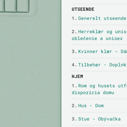
UTSEENDE
1.
Generelt utseende
2.
Herreklær og unis
oblečenie a unisex
3.
Kvinner klær - Dá
4.
Tilbehør - Doplnk
HJEM
1.
Rom og husets utf
dispozícia domu
2.
Hus - Dom
3.
Stue - Obývačka