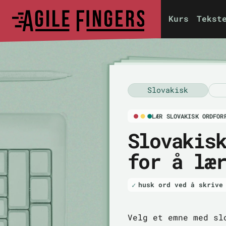
Kurs
Tekst
Slovakisk
LÆR SLOVAKISK ORDFOR
Slovakis
for å læ
husk ord ved å skrive
Velg et emne med sl