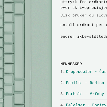
uttrykk fra ordkort
øver skrivepresisjo
Slik bruker du slov
antall ordkort per 
endrer ikke-støtted
MENNESKER
1.
Kroppsdeler - Čas
2.
Familie - Rodina
3.
Forhold - Vzťahy
4.
Følelser - Pocity