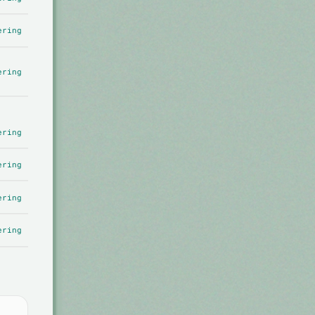
ering
ering
ering
ering
ering
ering