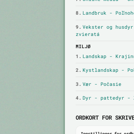
8.
Landbruk - Poľnoh
9.
Vekster og husdyr
zvieratá
MILJØ
1.
Landskap - Krajin
2.
Kystlandskap - Po
3.
Vær - Počasie
4.
Dyr - pattedyr - 
ORDKORT FOR SKRIV
Innstillinger for ordk