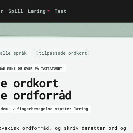
er
Spill
Læring
Test
alle språk
tilpassede ordkort
RÅD MENS DU ØVER PÅ TASTATURET
ke ordkort
re ordforråd
 dem
fingerbevegelse støtter læring
ovakisk ordforråd, og skriv deretter ord og