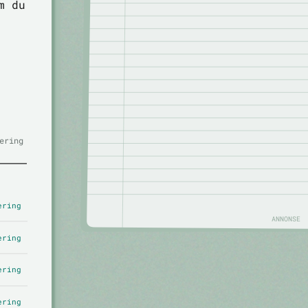
m du
ering
ering
ANNONSE
ering
ering
ering