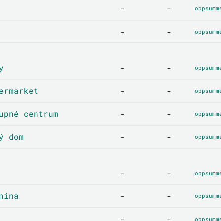
-
-
oppsumm
-
-
oppsumm
y
-
-
oppsumm
ermarket
-
-
oppsumm
upné centrum
-
-
oppsumm
ý dom
-
-
oppsumm
-
-
oppsumm
nina
-
-
oppsumm
-
-
oppsumm