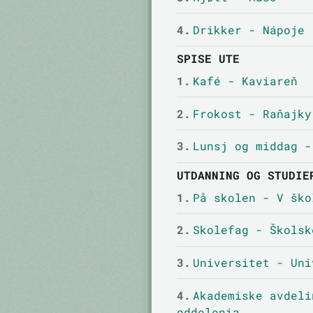
4.
Drikker - Nápoje
SPISE UTE
1.
Kafé - Kaviareň
2.
Frokost - Raňajky
3.
Lunsj og middag -
UTDANNING OG STUDIE
1.
På skolen - V ško
2.
Skolefag - Školsk
3.
Universitet - Uni
4.
Akademiske avdeli
oddelenia