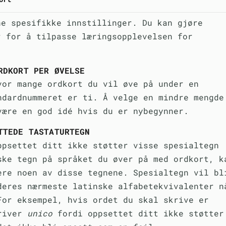
ne spesifikke innstillinger. Du kan gjøre
r for å tilpasse læringsopplevelsen for
RDKORT PER ØVELSE
vor mange ordkort du vil øve på under en
ndardnummeret er ti. Å velge en mindre mengde
være en god idé hvis du er nybegynner.
TTEDE TASTATURTEGN
ppsettet ditt ikke støtter visse spesialtegn
ske tegn på språket du øver på med ordkort, k
ere noen av disse tegnene. Spesialtegn vil bl
deres nærmeste latinske alfabetekvivalenter n
For eksempel, hvis ordet du skal skrive er
river
unico
fordi oppsettet ditt ikke støtter