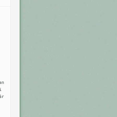
an
i
år