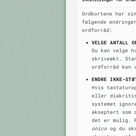
Ordkortene har si
følgende endringe
ordforråd:
VELGE ANTALL O
Du kan velge h
skriveøkt. Sta
ordforråd kan 
ENDRE IKKE-STØ
Hvis tastaturo
eller diakriti
systemet ignor
akseptert som 
det er mulig. 
único
og du sk