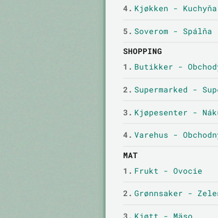
4.
Kjøkken - Kuchyňa
5.
Soverom - Spálňa
SHOPPING
1.
Butikker - Obchod
2.
Supermarked - Sup
3.
Kjøpesenter - Nák
4.
Varehus - Obchodn
MAT
1.
Frukt - Ovocie
2.
Grønnsaker - Zele
3.
Kjøtt - Mäso