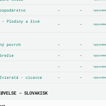
ospodárstvo
-
-
oppsumm
 - Plodiny a živé
-
-
oppsumm
ný povrch
-
-
oppsumm
brežie
-
-
oppsumm
-
-
oppsumm
Zvieratá - cicavce
-
-
oppsumm
EØVELSE - SLOVAKISK
ort