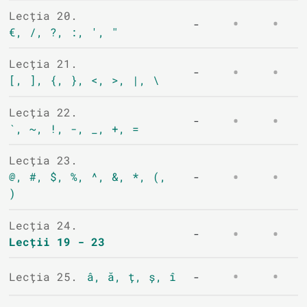
Lecția 20.
-
€, /, ?, :, ', "
Lecția 21.
-
[, ], {, }, <, >, |, \
Lecția 22.
-
`, ~, !, -, _, +, =
Lecția 23.
@, #, $, %, ^, &, *, (,
-
)
Lecția 24.
-
Lecții 19 - 23
Lecția 25.
â, ă, ț, ș, î
-