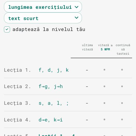
adaptează la nivelul tău
ultima
viteză ≥
continuă
viteză
5
WPM
să
tastezi
Lecția 1.
f, d, j, k
-
Lecția 2.
f→g, j→h
-
Lecția 3.
s, a, l, ;
-
Lecția 4.
d→e, k→i
-
Lecția 5.
Lecții 1 - 4