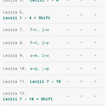
-
Lecția 6.
-
Lecții 1 - 4 + Shift
Lecția 7.
f→r, j→u
-
Lecția 8.
f→t, j→y
-
Lecția 9.
s→w, l→o
-
Lecția 10.
a→q, ;→p
-
Lecția 11.
Lecții 7 - 10
-
Lecția 12.
-
Lecții 7 - 10 + Shift