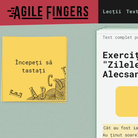
Lecții
Tex
Text complet p
Exerci
"Zilel
Începeți să
tastați
Alecsa
Cât au fost ia
Au ținut soarel