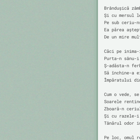
Brândușică zâmb
Și cu mersul le
Pe sub ceriu-ns
Ea părea aștept
De un mire mult
Căci pe inima-
Purta-n sânu-i
Ș-adăsta-n fer
Să închine-a ei
Împăratului din
Cum o vede, se 
Soarele rentine
Zboară-n ceriul
Și cu razele-i 
Tânărul odor iu
Pe loc, omul re