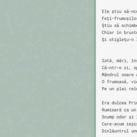
Ele știu să-nc
Feți-frumoșilo
Știu să schimb
Chiar în brust
Și stiglețu-n l
Iată, mări, îns
Că-ntr-o zi, s
Mândrul soare a
O frumoasă, vie
Pe un plai reîn
Era dulcea Prim
Rumioară ca un 
Scump odor și 
Care-acum ieșis
Dinlăuntrul unu