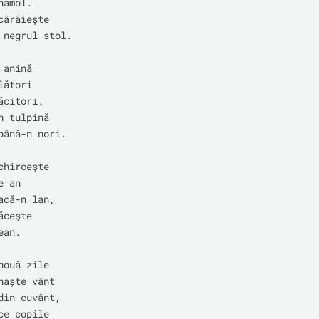
ămol.

ârâiește

 negrul stol.

anină

ători

citori.

 tulpină

până-n nori.

hircește

 an

acă-n lan,

cește

an.

ouă zile

naște vânt

din cuvânt,

e copile
