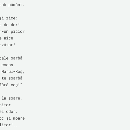
sub pământ.

i zice:

 de dor!

r-un picior

 aice

zător!

cale oarbă

cocoș,

 Mărul-Roș,

 te soarbă

fără coș!"

 la soare,

itor

i odor.

oc și moare

itor!...
