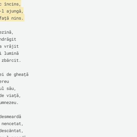
 încins,

-l ajungă,

față nins.
zină,

drăgit

 vrăjit

 lumină

zbârcit.

ei de gheață

reu

l său,

e viață,

mnezeu.

esmeardă

 nencetat,

descântat,
