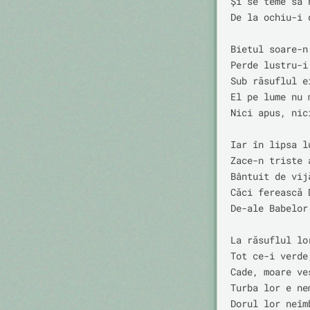
Și se teme să 
De la ochiu-i d
Bietul soare-n
Perde lustru-i 
Sub răsuflul e
El pe lume nu m
Nici apus, nic
Iar în lipsa l
Zace-n triste a
Bântuit de vijă
Căci ferească 
De-ale Babelor 
La răsuflul lor
Tot ce-i verde
Cade, moare ves
Turba lor e nem
Dorul lor neîmb