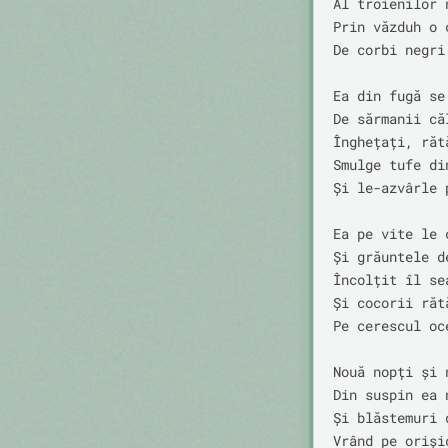
Al troienilor n
Prin văzduh o c
De corbi negri
Ea din fugă se 
De sărmanii căl
Înghețați, rătă
Smulge tufe din
Și le-azvârle 
Ea pe vite le c
Și grăuntele de
Încolțit îl se
Și cocorii rătă
Pe cerescul oce
Nouă nopți și n
Din suspin ea 
Și blăstemuri 
Vrând pe orișic