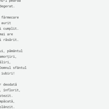
nu-l peardă

egerat.

 fărmecare

aurit

i cumplit.

ai are

i răsărit.

ui, pământul

morțiri,

liri,

Domnul sfântul

iubiri!

 deodată

, înflorit,

tezit.

păcată,

lânzit.
