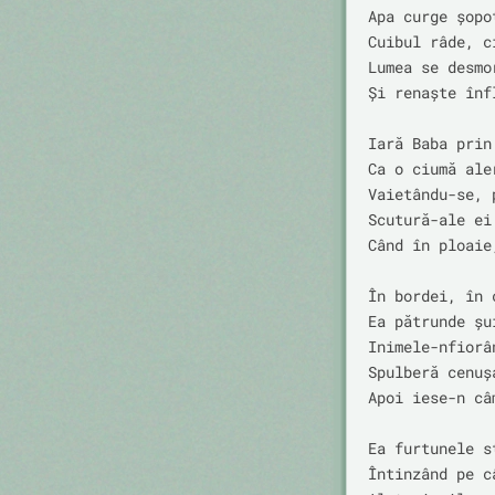
Apa curge șopot
Cuibul râde, ci
Lumea se desmor
Și renaște înfl
Iară Baba prin 
Ca o ciumă aler
Vaietându-se, p
Scutură-ale ei 
Când în ploaie
În bordei, în 
Ea pătrunde șui
Inimele-nfiorân
Spulberă cenuș
Apoi iese-n câ
Ea furtunele st
Întinzând pe câ