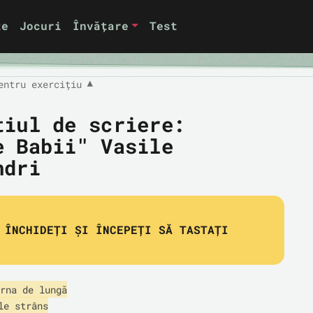
te
Jocuri
Învățare
Test
entru exercițiu
▼
țiul de scriere:
e Babii" Vasile
ndri
ÎNCHIDEȚI ȘI ÎNCEPEȚI SĂ TASTAȚI
rna de lungă

e strâns
