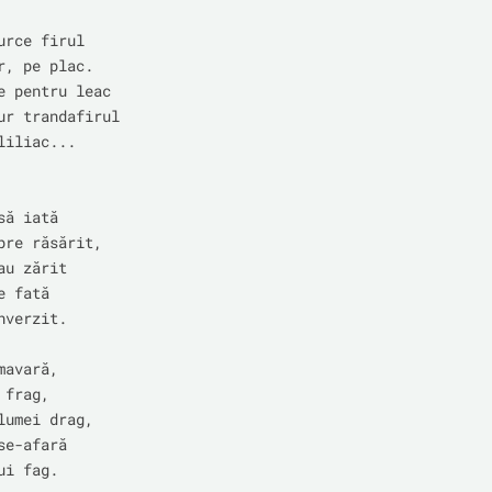
urce firul

r, pe plac.

e pentru leac

ur trandafirul

iliac...

ă iată

pre răsărit,

u zărit

 fată

verzit.

avară,

frag,

lumei drag,

e-afară

i fag.
