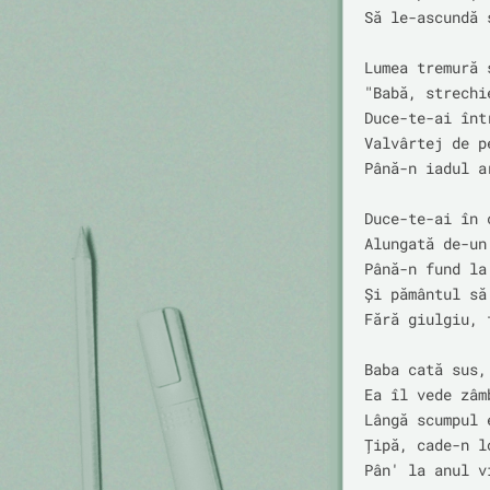
Să le-ascundă 
Lumea tremură ș
"Babă, strechie
Duce-te-ai înt
Valvârtej de pe
Până-n iadul ar
Duce-te-ai în 
Alungată de-un 
Până-n fund la
Și pământul să
Fără giulgiu, 
Baba cată sus,
Ea îl vede zâmb
Lângă scumpul e
Țipă, cade-n l
Pân' la anul vi