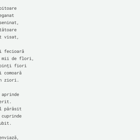
itoare

ganat

eninat,

ătoare

 visat,

i fecioară

 mii de flori,

binți fiori

 comoară

 ziori.

aprinde

rit.

 părăsit

cuprinde

bit.

nviază,
