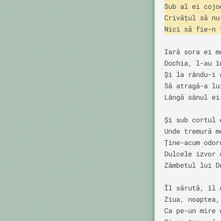
Sub al ei cojoc
Crivățul să nu
Nici să fie-n 
Iară sora ei me
Dochia, l-au în
Și la rându-i a
Să atragă-a lui
Lângă sânul ei 
Și sub cortul 
Unde tremură me
Ține-acum odoru
Dulcele izvor d
Zâmbetul lui Du
Îl sărută, îl d
Ziua, noaptea,
Ca pe-un mire 