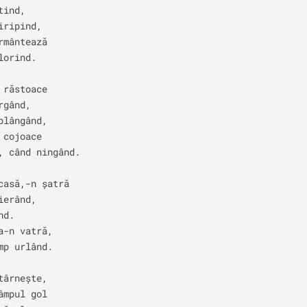
ind,

ripind,

mântează

orind.

răstoace

gând,

lângând,

cojoace

, când ningând.

casă,-n șatră

erând,

d.

a-n vatră,

mp urlând.

ârnește,

mpul gol
