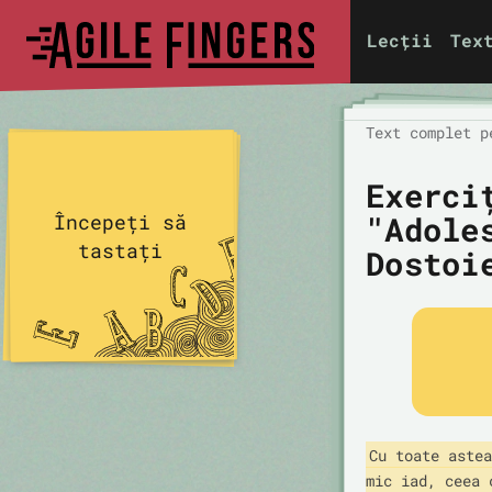
Lecții
Tex
Text complet p
Exerci
"Adole
Începeți să
tastați
Dostoi
Cu toate astea
mic iad, ceea 