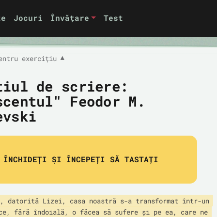
te
Jocuri
Învățare
Test
entru exercițiu
▼
țiul de scriere:
scentul" Feodor M.
evski
ÎNCHIDEȚI ȘI ÎNCEPEȚI SĂ TASTAȚI
, datorită Lizei, casa noastră s-a transformat într-un 
ce, fără îndoială, o făcea să sufere și pe ea, care ne 