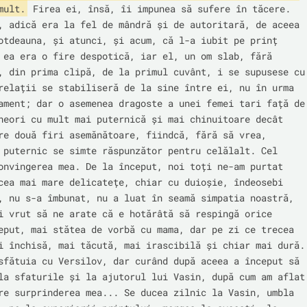
mult.
 Firea ei, însă, îi impunea să sufere în tăcere. 
, adică era la fel de mândră și de autoritară, de aceea 
otdeauna, și atunci, și acum, că l-a iubit pe prinț 
 ea era o fire despotică, iar el, un om slab, fără 
, din prima clipă, de la primul cuvânt, i se supusese cu 
relații se stabiliseră de la sine între ei, nu în urma 
ament; dar o asemenea dragoste a unei femei tari față de 
neori cu mult mai puternică și mai chinuitoare decât 
re două firi asemănătoare, fiindcă, fără să vrea, 
 puternic se simte răspunzător pentru celălalt. Cel 
onvingerea mea. De la început, noi toți ne-am purtat 
cea mai mare delicatețe, chiar cu duioșie, îndeosebi 
, nu s-a îmbunat, nu a luat în seamă simpatia noastră, 
i vrut să ne arate că e hotărâtă să respingă orice 
eput, mai stătea de vorbă cu mama, dar pe zi ce trecea 
i închisă, mai tăcută, mai irascibilă și chiar mai dură. 
sfătuia cu Versilov, dar curând după aceea a început să 
la sfaturile și la ajutorul lui Vasin, după cum am aflat 
re surprinderea mea... Se ducea zilnic la Vasin, umbla 