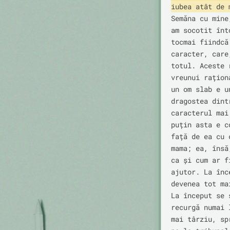
iubea atât de 
Semăna cu mine
am socotit înt
tocmai fiindcă
caracter, care
totul. Aceste 
vreunui rațion
un om slab e u
dragostea dint
caracterul mai
puțin asta e c
față de ea cu 
mama; ea, însă
ca și cum ar f
ajutor. La înc
devenea tot ma
La început se 
recurgă numai 
mai târziu, sp