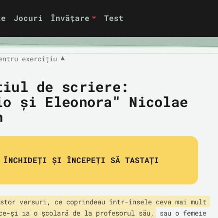
te
Jocuri
Învățare
Test
entru exercițiu
▼
țiul de scriere:
io și Eleonora" Nicolae
n
ÎNCHIDEȚI ȘI ÎNCEPEȚI SĂ TASTAȚI
stor versuri, ce coprindeau într-însele ceva mai mult 
ce-și ia o școlară de la profesorul său,
 sau o femeie 