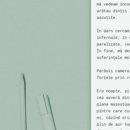
mă vedeam înco
arătau dinții 
ascuțite.

În darn cercam
infernale; în 
paralizate, vo
În fine, mă de
suferințele me
Părăsii camera
forțele prin r
Era noapte, și
cea severă din
plana maiestoa
pîntre care cu
ei, căzînd ori
plin de aur top