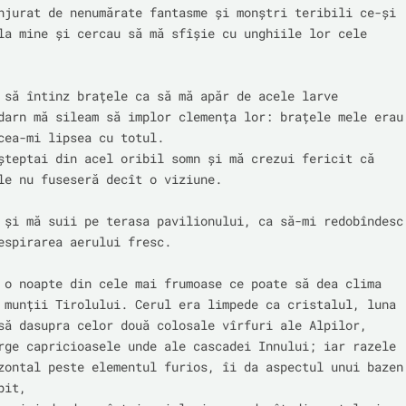
njurat de nenumărate fantasme și monștri teribili ce-și 
la mine și cercau să mă sfîșie cu unghiile lor cele 
 să întinz brațele ca să mă apăr de acele larve 
darn mă sileam să implor clemența lor: brațele mele erau 
cea-mi lipsea cu totul.

șteptai din acel oribil somn și mă crezui fericit că 
le nu fuseseră decît o viziune.

 și mă suii pe terasa pavilionului, ca să-mi redobîndesc 
espirarea aerului fresc.

 o noapte din cele mai frumoase ce poate să dea clima 
 munții Tirolului. Cerul era limpede ca cristalul, luna 
să dasupra celor două colosale vîrfuri ale Alpilor,

rge capricioasele unde ale cascadei Innului; iar razele 
zontal peste elementul furios, îi da aspectul unui bazen 
it,
