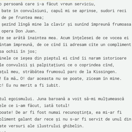
o persoană care i-a făcut vreun serviciu,

 bate în convulsiuni, capul mi se aprinse, sudori reci 
 de pe fruntea mea;

 șezînd lîngă mine la clavir și sunînd împreună frumoasa 
 opera Don Juan.

te se arătă înaintea mea. Acum înțelesei de ce vocea ei 
întam împreună, de ce cînd îi adresam cîte un compliment 
sa ochii în jos;

inele ce ieșea din pieptul ei cînd îi naram istorioare 
le convulsii și palpitațiuni ce o coprindea cînd, 
ațul meu, străbătea frumosul parc de la Kissingen.

! Ea mă… O! dar aceasta nu se poate, ziceam în mine. 
c! Eu nu merit a fi iubit.

tul egoismului. Juna baroană a voit să-mi mulțumească 
ele ce i-am făcut, iată totul!

poate! De ar fi fost numai recunoștința, ea mi-ar fi 
pliment galant dar rece și nu s-ar fi servit de unul din 
ate versuri ale ilustrului ghibelin.
