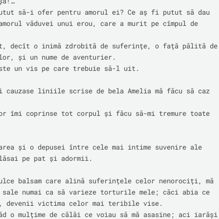
a!…

utut să-i ofer pentru amorul ei? Ce aș fi putut să dau 
amorul văduvei unui erou, care a murit pe cîmpul de 
t, decît o inimă zdrobită de suferințe, o față pălită de 
lor, și un nume de aventurier.

ste un vis pe care trebuie să-l uit.

i cauzase liniile scrise de bela Amelia mă făcu să caz 
or îmi coprinse tot corpul și făcu să-mi tremure toate 
area și o depusei între cele mai intime suvenire ale 
lăsai pe pat și adormii.

ulce balsam care alină suferințele celor nenorociți, mă 
 sale numai ca să varieze torturile mele; căci abia ce 
, devenii victima celor mai teribile vise.

ăd o mulțime de călăi ce voiau să mă asasine; aci iarăși 