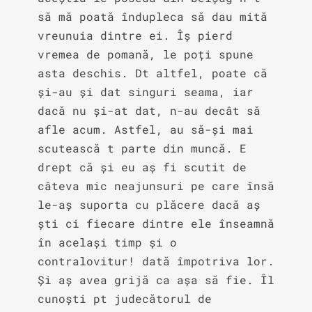
să mă poată îndupleca să dau mită 
vreunuia dintre ei. Îș pierd 
vremea de pomană, le poți spune 
asta deschis. Dt altfel, poate că 
și-au și dat singuri seama, iar 
dacă nu și-at dat, n-au decât să 
afle acum. Astfel, au să-și mai 
scutească t parte din muncă. E 
drept că și eu aș fi scutit de 
câteva mic neajunsuri pe care însă 
le-aș suporta cu plăcere dacă aș 
ști ci fiecare dintre ele înseamnă 
în același timp și o 
contralovitur! dată împotriva lor. 
Și aș avea grijă ca așa să fie. Îl 
cunoști pt judecătorul de 