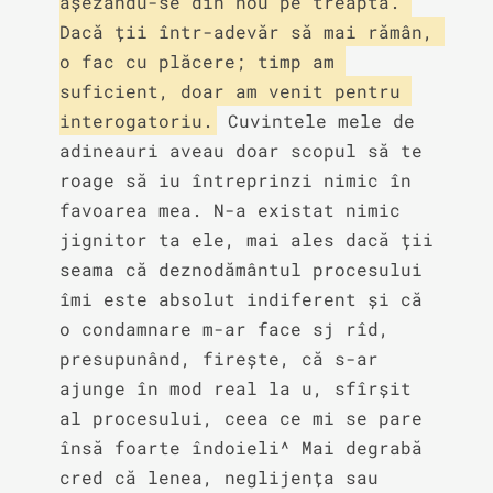
așezându-se din nou pe treaptă. 
Dacă ții într-adevăr să mai rămân, 
o fac cu plăcere; timp am 
suficient, doar am venit pentru 
interogatoriu.
 Cuvintele mele de 
adineauri aveau doar scopul să te 
roage să iu întreprinzi nimic în 
favoarea mea. N-a existat nimic 
jignitor ta ele, mai ales dacă ții 
seama că deznodământul procesului 
îmi este absolut indiferent și că 
o condamnare m-ar face sj rîd, 
presupunând, firește, că s-ar 
ajunge în mod real la u, sfîrșit 
al procesului, ceea ce mi se pare 
însă foarte îndoieli^ Mai degrabă 
cred că lenea, neglijența sau 