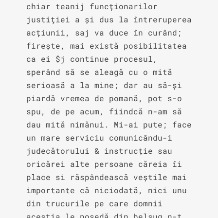
chiar teanij funcționarilor 
justiției a și dus la întreruperea 
acțiunii, saj va duce în curând; 
firește, mai există posibilitatea 
ca ei $j continue procesul, 
sperând să se aleagă cu o mită 
serioasă a la mine; dar au să-și 
piardă vremea de pomană, pot s-o 
spu, de pe acum, fiindcă n-am să 
dau mită nimănui. Mi-ai pute; face 
un mare serviciu comunicându-i 
judecătorului & instrucție sau 
oricărei alte persoane căreia îi 
place si răspândească veștile mai 
importante că niciodată, nici unu 
din trucurile pe care domnii 
aceștia le posedă din belșug n-t 