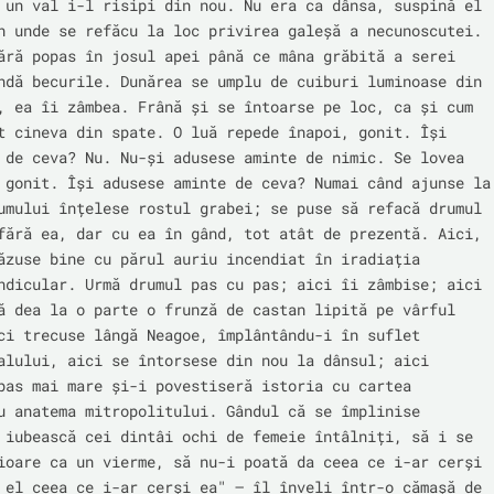
 un val i-l risipi din nou. Nu era ca dânsa, suspină el 
n unde se refăcu la loc privirea galeșă a necunoscutei. 
ără popas în josul apei până ce mâna grăbită a serei 
ndă becurile. Dunărea se umplu de cuiburi luminoase din 
, ea îi zâmbea. Frână și se întoarse pe loc, ca și cum 
t cineva din spate. O luă repede înapoi, gonit. Își 
 de ceva? Nu. Nu-și adusese aminte de nimic. Se lovea 
 gonit. Își adusese aminte de ceva? Numai când ajunse la 
umului înțelese rostul grabei; se puse să refacă drumul 
fără ea, dar cu ea în gând, tot atât de prezentă. Aici, 
ăzuse bine cu părul auriu incendiat în iradiația 
ndicular. Urmă drumul pas cu pas; aici îi zâmbise; aici 
ă dea la o parte o frunză de castan lipită pe vârful 
ci trecuse lângă Neagoe, împlântându-i în suflet 
alului, aici se întorsese din nou la dânsul; aici 
pas mai mare și-i povestiseră istoria cu cartea 
u anatema mitropolitului. Gândul că se împlinise 
 iubească cei dintâi ochi de femeie întâlniți, să i se 
ioare ca un vierme, să nu-i poată da ceea ce i-ar cerși 
 el ceea ce i-ar cerși ea" – îl înveli într-o cămașă de 