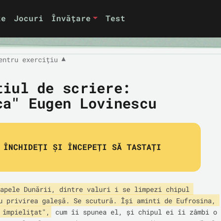
te
Jocuri
Învățare
Test
entru exercițiu
▼
țiul de scriere:
ca" Eugen Lovinescu
ÎNCHIDEȚI ȘI ÎNCEPEȚI SĂ TASTAȚI
apele Dunării, dintre valuri i se limpezi chipul 
u privirea galeșă. Se scutură. Își aminti de Eufrosina, 
 împielițat",
 cum îi spunea el, și chipul ei îi zâmbi o 