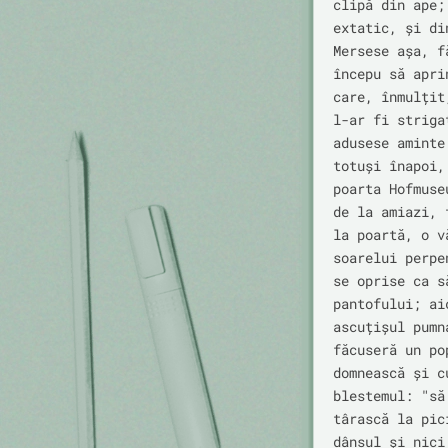
clipă din ape;
extatic, și di
Mersese așa, f
începu să apri
care, înmulțit
l-ar fi striga
adusese aminte
totuși înapoi,
poarta Hofmuse
de la amiazi, 
la poartă, o v
soarelui perpe
se oprise ca s
pantofului; ai
ascuțișul pumn
făcuseră un po
domnească și c
blestemul: "să
târască la pic
dânsul și nici