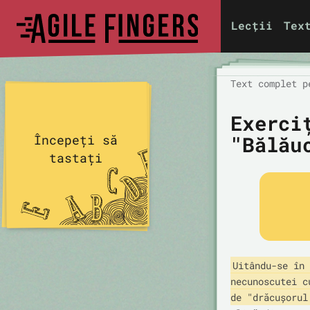
Lecții
Tex
Text complet p
Exerci
"Bălău
Începeți să
tastați
Uitându-se în 
necunoscutei c
de "drăcușorul