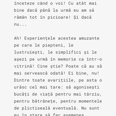
înceteze când o voi! Cu atât mai 
bine dacă până la urmă eu am să 
rămân tot în picioare! Și dacă 
nu...

Ah! Experiențele acestea amuzante 
pe care le piepteni, le 
lustruiești, le simplifici și le 
așezi pe urmă în memorie ca într-o 
vitrină! Cine știe? Poate că au să 
mai servească odată! Ei bine, nu! 
Dintre toate avarițiile, pe asta o 
urăsc cel mai tare: să agonisești 
bucăți de viață pentru mai târziu, 
pentru bătrânețe, pentru momentele 
de plictiseală eventuală. Nu sunt 
eu în stare să fac asemenea 