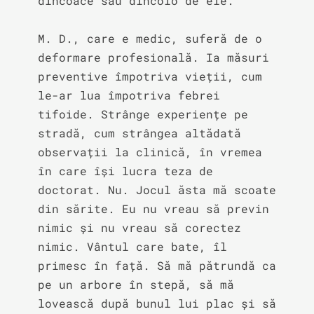
dincoace sau dincolo de ele.

M. D., care e medic, suferă de o 
deformare profesională. Ia măsuri 
preventive împotriva vieții, cum 
le-ar lua împotriva febrei 
tifoide. Strânge experiențe pe 
stradă, cum strângea altădată 
observații la clinică, în vremea 
în care își lucra teza de 
doctorat. Nu. Jocul ăsta mă scoate 
din sărite. Eu nu vreau să previn 
nimic și nu vreau să corectez 
nimic. Vântul care bate, îl 
primesc în față. Să mă pătrundă ca 
pe un arbore în stepă, să mă 
lovească după bunul lui plac și să 