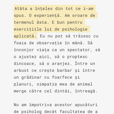
Atâta a înțeles din tot ce i-am 
spus. O experiență. Am oroare de 
termenul ăsta. E bun pentru 
exercițiile lui de psihologie 
aplicată.
 Eu nu pot să trăiesc cu 
foaia de observație în mână. Să 
înconjor viața ca un spectator, să 
o ajustez aici, să o proptesc 
dincoace, să o aranjez. Între un 
arbust ce crește barbar și între 
un grădinar cu foarfece și 
planuri, simpatia mea de animal 
merge către cel dintâi, întreagă.

Nu am împotriva acestor apucături 
de psiholog decât facultatea de a 