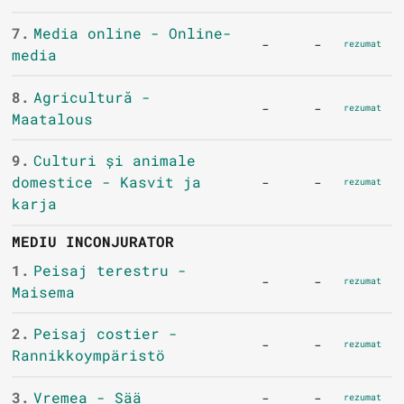
7.
Media online - Online-
-
-
rezumat
media
8.
Agricultură -
-
-
rezumat
Maatalous
9.
Culturi și animale
domestice - Kasvit ja
-
-
rezumat
karja
MEDIU INCONJURATOR
1.
Peisaj terestru -
-
-
rezumat
Maisema
2.
Peisaj costier -
-
-
rezumat
Rannikkoympäristö
3.
Vremea - Sää
-
-
rezumat