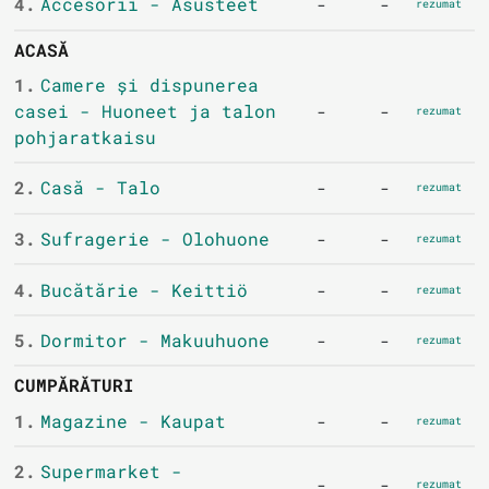
4.
Accesorii - Asusteet
-
-
rezumat
ACASĂ
1.
Camere și dispunerea
casei - Huoneet ja talon
-
-
rezumat
pohjaratkaisu
2.
Casă - Talo
-
-
rezumat
3.
Sufragerie - Olohuone
-
-
rezumat
4.
Bucătărie - Keittiö
-
-
rezumat
5.
Dormitor - Makuuhuone
-
-
rezumat
CUMPĂRĂTURI
1.
Magazine - Kaupat
-
-
rezumat
2.
Supermarket -
-
-
rezumat