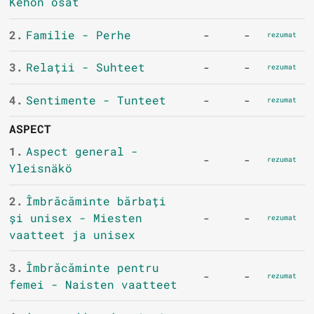
Kehon osat
2.
Familie - Perhe
-
-
rezumat
3.
Relații - Suhteet
-
-
rezumat
4.
Sentimente - Tunteet
-
-
rezumat
ASPECT
1.
Aspect general -
-
-
rezumat
Yleisnäkö
2.
Îmbrăcăminte bărbați
și unisex - Miesten
-
-
rezumat
vaatteet ja unisex
3.
Îmbrăcăminte pentru
-
-
rezumat
femei - Naisten vaatteet