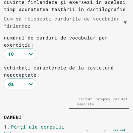
cuvinte finlandeze și exersezi în același
timp acuratețea tastării în dactilografie.
Cum să folosești cardurile de vocabular
▼
finlandez
numărul de carduri de vocabular per
exercițiu:
schimbați caracterele de la tastatură
neacceptate:
carduri
progres
rezumat
memorate
OAMENI
1.
Părți ale corpului -
-
-
rezumat