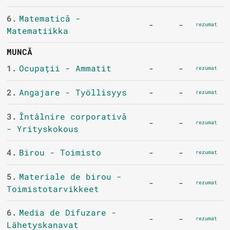
6.
Matematică -
-
-
rezumat
Matematiikka
MUNCĂ
1.
Ocupații - Ammatit
-
-
rezumat
2.
Angajare - Työllisyys
-
-
rezumat
3.
Întâlnire corporativă
-
-
rezumat
- Yrityskokous
4.
Birou - Toimisto
-
-
rezumat
5.
Materiale de birou -
-
-
rezumat
Toimistotarvikkeet
6.
Media de Difuzare -
-
-
rezumat
Lähetyskanavat