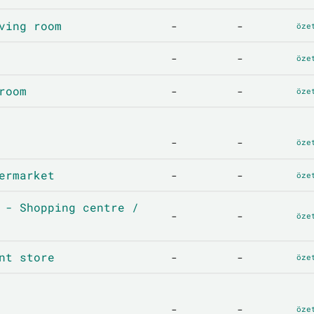
ving room
-
-
öze
-
-
öze
room
-
-
öze
-
-
öze
ermarket
-
-
öze
 - Shopping centre /
-
-
öze
nt store
-
-
öze
-
-
öze