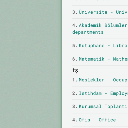
3.
Üniversite - Univ
4.
Akademik Bölümler
departments
5.
Kütüphane - Libra
6.
Matematik - Mathe
İŞ
1.
Meslekler - Occup
2.
İstihdam - Employ
3.
Kurumsal Toplantı
4.
Ofis - Office