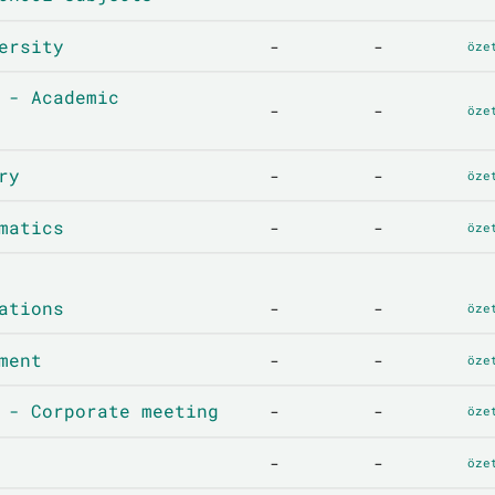
ersity
-
-
öze
 - Academic
-
-
öze
ry
-
-
öze
matics
-
-
öze
ations
-
-
öze
ment
-
-
öze
 - Corporate meeting
-
-
öze
-
-
öze