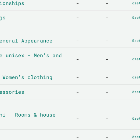
ionships
-
-
öze
gs
-
-
öze
eneral Appearance
-
-
öze
e unisex - Men's and
-
-
öze
 Women's clothing
-
-
öze
essories
-
-
öze
ni - Rooms & house
-
-
öze
-
-
öze