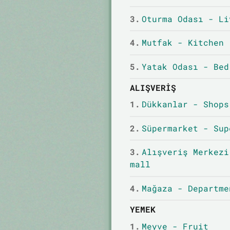
3.
Oturma Odası - Li
4.
Mutfak - Kitchen
5.
Yatak Odası - Bed
ALIŞVERIŞ
1.
Dükkanlar - Shops
2.
Süpermarket - Sup
3.
Alışveriş Merkezi
mall
4.
Mağaza - Departme
YEMEK
1.
Meyve - Fruit