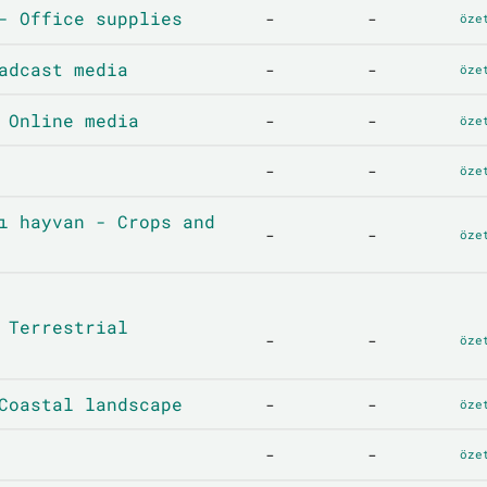
- Office supplies
-
-
öze
adcast media
-
-
öze
 Online media
-
-
öze
-
-
öze
ı hayvan - Crops and
-
-
öze
 Terrestrial
-
-
öze
Coastal landscape
-
-
öze
-
-
öze