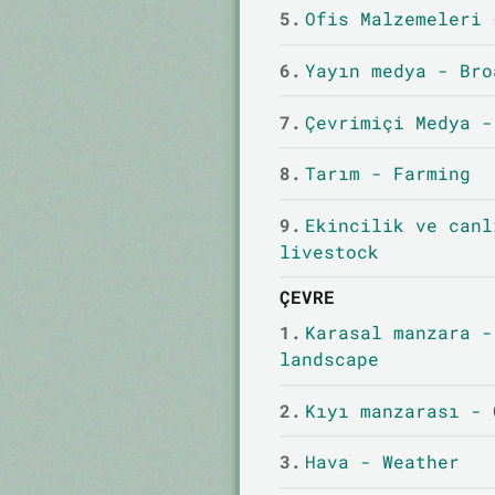
5.
Ofis Malzemeleri 
6.
Yayın medya - Bro
7.
Çevrimiçi Medya -
8.
Tarım - Farming
9.
Ekincilik ve canl
livestock
ÇEVRE
1.
Karasal manzara -
landscape
2.
Kıyı manzarası - 
3.
Hava - Weather