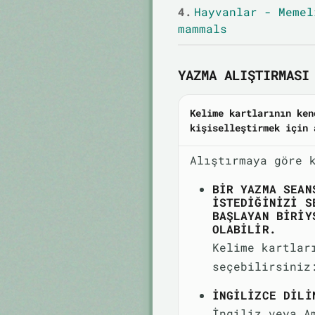
4.
Hayvanlar - Memel
mammals
YAZMA ALIŞTIRMASI 
Kelime kartlarının ken
kişiselleştirmek için 
Alıştırmaya göre 
BIR YAZMA SEAN
ISTEDIĞINIZI S
BAŞLAYAN BIRIY
OLABILIR.
Kelime kartlar
seçebilirsiniz
İNGILIZCE DILI
İngiliz veya A