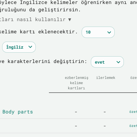
öylece İngilizce kelimeler öğrenirken aynı an
ğruluğunu da geliştirirsin.
tları nasıl kullanılır
▼
kelime kartı eklenecektir.
ye karakterlerini değiştirin:
ezberlenmiş
ilerlemek
öze
kelime
kartları
 Body parts
-
-
öze
-
-
öze