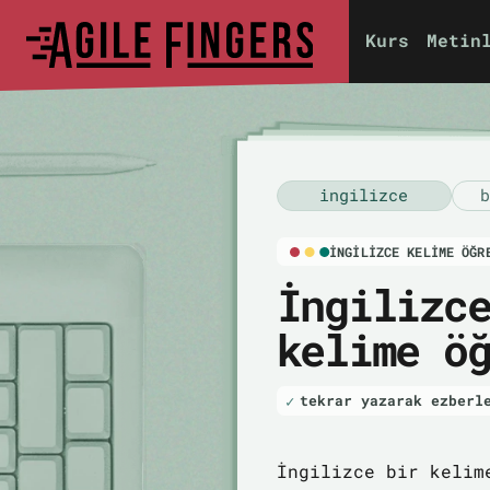
Kurs
Metin
i̇ngilizce
b
İNGILIZCE KELIME ÖĞR
İngilizc
kelime ö
tekrar yazarak ezberl
İngilizce bir kelim