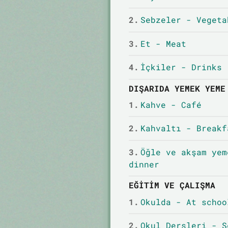
2.
Sebzeler - Vegeta
3.
Et - Meat
4.
İçkiler - Drinks
DIŞARIDA YEMEK YEME
1.
Kahve - Café
2.
Kahvaltı - Breakf
3.
Öğle ve akşam yem
dinner
EĞITIM VE ÇALIŞMA
1.
Okulda - At schoo
2.
Okul Dersleri - S