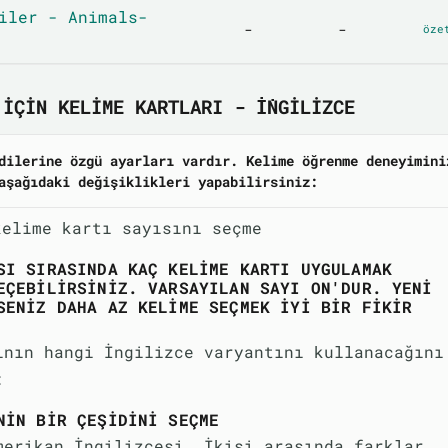
iler - Animals-
-
-
öze
IÇIN KELIME KARTLARI - İNGILIZCE
dilerine özgü ayarları vardır. Kelime öğrenme deneyimini
aşağıdaki değişiklikleri yapabilirsiniz:
kelime kartı sayısını seçme
SI SIRASINDA KAÇ KELIME KARTI UYGULAMAK
EÇEBILIRSINIZ. VARSAYILAN SAYI ON'DUR. YENI
SENIZ DAHA AZ KELIME SEÇMEK IYI BIR FIKIR
ının hangi İngilizce varyantını kullanacağını
:
NIN BIR ÇEŞIDINI SEÇME
merikan İngilizcesi. İkisi arasında farklar