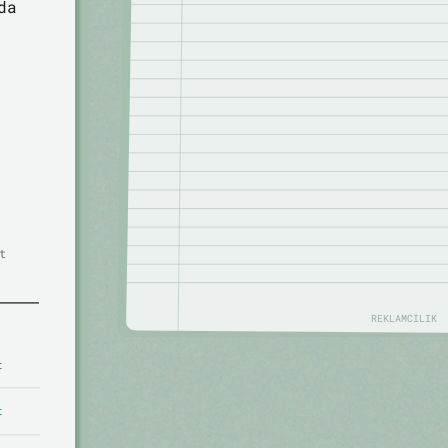
da
t
REKLAMCILIK
t
t