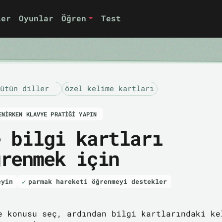
ler
Oyunlar
Öğren
Test
ütün diller
özel kelime kartları
ENIRKEN KLAVYE PRATIĞI YAPIN
e bilgi kartları
ğrenmek için
eyin
parmak hareketi öğrenmeyi destekler
e konusu seç, ardından bilgi kartlarındaki ke