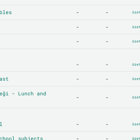
bles
-
-
öze
-
-
öze
-
-
öze
-
-
öze
ast
-
-
öze
eği - Lunch and
-
-
öze
l
-
-
öze
chool subjects
-
-
öze