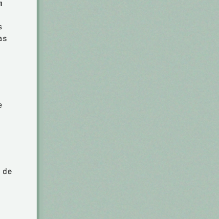
m
s
as
e
 de