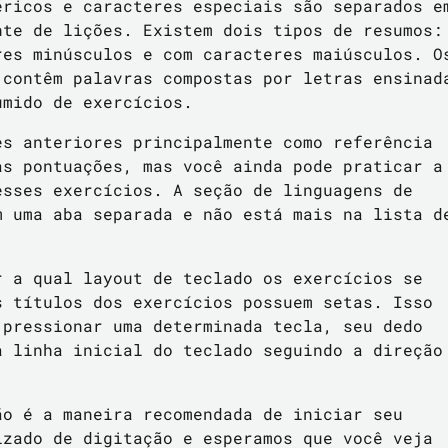
éricos e caracteres especiais são separados e
nte de lições. Existem dois tipos de resumos:
res minúsculos e com caracteres maiúsculos. O
 contêm palavras compostas por letras ensinad
umido de exercícios.
es anteriores principalmente como referência
as pontuações, mas você ainda pode praticar a
esses exercícios. A seção de linguagens de
m uma aba separada e não está mais na lista d
.
r a qual layout de teclado os exercícios se
s títulos dos exercícios possuem setas. Isso
 pressionar uma determinada tecla, seu dedo
a linha inicial do teclado seguindo a direção
ão é a maneira recomendada de iniciar seu
izado de digitação e esperamos que você veja