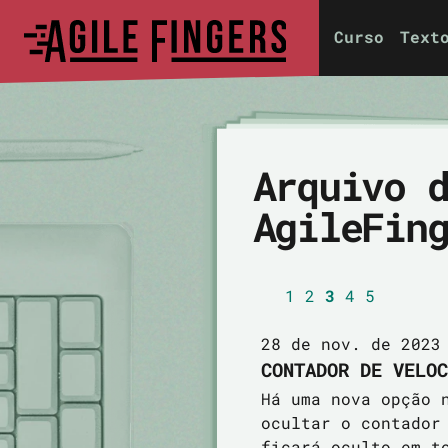
Curso
Text
Arquivo 
AgileFin
1
2
3
4
5
28 de nov. de 2023
CONTADOR DE VELOC
Há uma nova opção 
ocultar o contador
ficará oculto em t