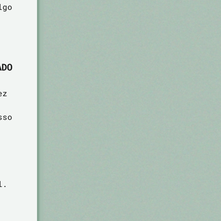
lgo
ADO
ez
sso
l.