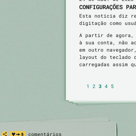
CONFIGURAÇÕES PAR
Esta notícia diz r
digitação como usu
A partir de agora,
à sua conta, não a
em outro navegador
layout do teclado 
carregadas assim q
1
2
3
4
5
comentários