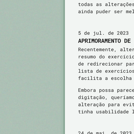
todas as alteraçõe
ainda puder ser me
5 de jul. de 2023
APRIMORAMENTO DE 
Recentemente, alte
resumo do exercíci
de redirecionar pa
lista de exercício
facilita a escolha
Embora possa parec
digitação, queríam
alteração para evi
tinha usabilidade 
24 de mai. de 2023