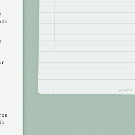
z
ado
e
or
ANÚNCIO
tos
do