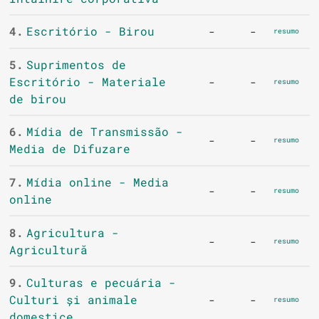
4.
Escritório - Birou
-
-
resumo
5.
Suprimentos de
Escritório - Materiale
-
-
resumo
de birou
6.
Mídia de Transmissão -
-
-
resumo
Media de Difuzare
7.
Mídia online - Media
-
-
resumo
online
8.
Agricultura -
-
-
resumo
Agricultură
9.
Culturas e pecuária -
Culturi și animale
-
-
resumo
domestice