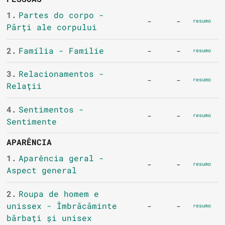
1.
Partes do corpo -
-
-
resumo
Părți ale corpului
2.
Família - Familie
-
-
resumo
3.
Relacionamentos -
-
-
resumo
Relații
4.
Sentimentos -
-
-
resumo
Sentimente
APARÊNCIA
1.
Aparência geral -
-
-
resumo
Aspect general
2.
Roupa de homem e
unissex - Îmbrăcăminte
-
-
resumo
bărbați și unisex