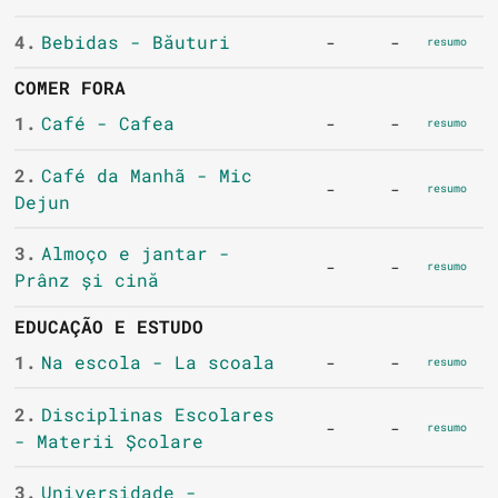
4.
Bebidas - Băuturi
-
-
resumo
COMER FORA
1.
Café - Cafea
-
-
resumo
2.
Café da Manhã - Mic
-
-
resumo
Dejun
3.
Almoço e jantar -
-
-
resumo
Prânz și cină
EDUCAÇÃO E ESTUDO
1.
Na escola - La scoala
-
-
resumo
2.
Disciplinas Escolares
-
-
resumo
- Materii Școlare
3.
Universidade -