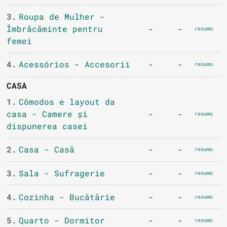
3.
Roupa de Mulher -
Îmbrăcăminte pentru
-
-
resumo
femei
4.
Acessórios - Accesorii
-
-
resumo
CASA
1.
Cômodos e layout da
casa - Camere și
-
-
resumo
dispunerea casei
2.
Casa - Casă
-
-
resumo
3.
Sala - Sufragerie
-
-
resumo
4.
Cozinha - Bucătărie
-
-
resumo
5.
Quarto - Dormitor
-
-
resumo