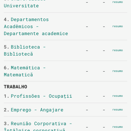
-
-
resumo
Universitate
4.
Departamentos
Acadêmicos -
-
-
resumo
Departamente academice
5.
Biblioteca -
-
-
resumo
Bibliotecă
6.
Matemática -
-
-
resumo
Matematică
TRABALHO
1.
Profissões - Ocupații
-
-
resumo
2.
Emprego - Angajare
-
-
resumo
3.
Reunião Corporativa -
-
-
resumo
Întâlnire corporativă