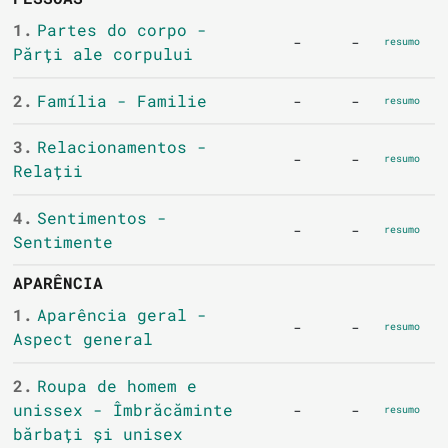
1.
Partes do corpo -
-
-
resumo
Părți ale corpului
2.
Família - Familie
-
-
resumo
3.
Relacionamentos -
-
-
resumo
Relații
4.
Sentimentos -
-
-
resumo
Sentimente
APARÊNCIA
1.
Aparência geral -
-
-
resumo
Aspect general
2.
Roupa de homem e
unissex - Îmbrăcăminte
-
-
resumo
bărbați și unisex