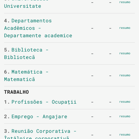
-
-
resumo
Universitate
4.
Departamentos
Acadêmicos -
-
-
resumo
Departamente academice
5.
Biblioteca -
-
-
resumo
Bibliotecă
6.
Matemática -
-
-
resumo
Matematică
TRABALHO
1.
Profissões - Ocupații
-
-
resumo
2.
Emprego - Angajare
-
-
resumo
3.
Reunião Corporativa -
-
-
resumo
Întâlnire corporativă