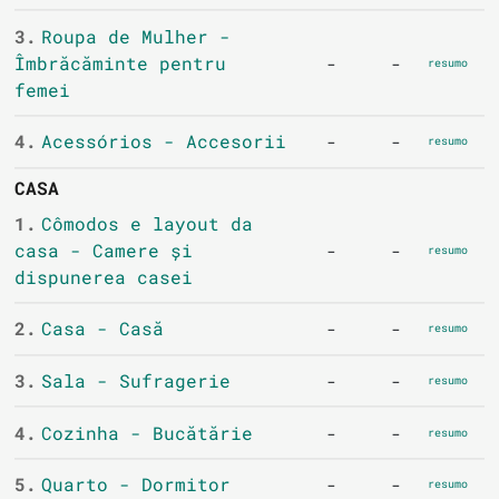
3.
Roupa de Mulher -
Îmbrăcăminte pentru
-
-
resumo
femei
4.
Acessórios - Accesorii
-
-
resumo
CASA
1.
Cômodos e layout da
casa - Camere și
-
-
resumo
dispunerea casei
2.
Casa - Casă
-
-
resumo
3.
Sala - Sufragerie
-
-
resumo
4.
Cozinha - Bucătărie
-
-
resumo
5.
Quarto - Dormitor
-
-
resumo