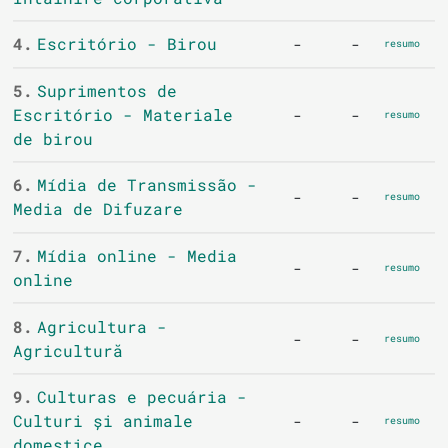
4.
Escritório - Birou
-
-
resumo
5.
Suprimentos de
Escritório - Materiale
-
-
resumo
de birou
6.
Mídia de Transmissão -
-
-
resumo
Media de Difuzare
7.
Mídia online - Media
-
-
resumo
online
8.
Agricultura -
-
-
resumo
Agricultură
9.
Culturas e pecuária -
Culturi și animale
-
-
resumo
domestice