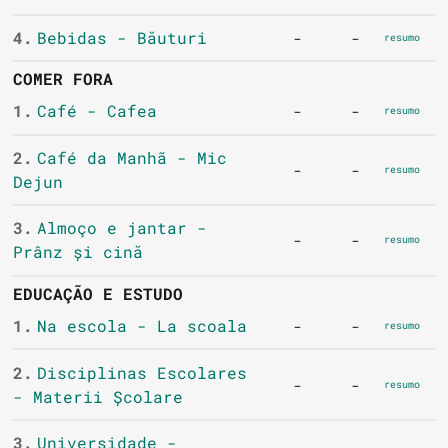
4.
Bebidas - Băuturi
-
-
resumo
COMER FORA
1.
Café - Cafea
-
-
resumo
2.
Café da Manhã - Mic
-
-
resumo
Dejun
3.
Almoço e jantar -
-
-
resumo
Prânz și cină
EDUCAÇÃO E ESTUDO
1.
Na escola - La scoala
-
-
resumo
2.
Disciplinas Escolares
-
-
resumo
- Materii Școlare
3.
Universidade -