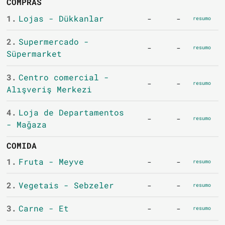
COMPRAS
1.
Lojas - Dükkanlar
-
-
resumo
2.
Supermercado -
-
-
resumo
Süpermarket
3.
Centro comercial -
-
-
resumo
Alışveriş Merkezi
4.
Loja de Departamentos
-
-
resumo
- Mağaza
COMIDA
1.
Fruta - Meyve
-
-
resumo
2.
Vegetais - Sebzeler
-
-
resumo
3.
Carne - Et
-
-
resumo