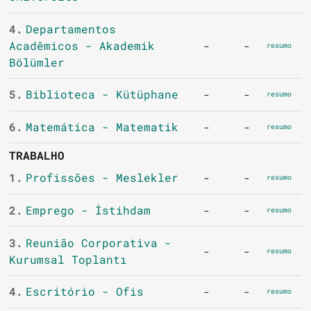
4.
Departamentos
Acadêmicos - Akademik
-
-
resumo
Bölümler
5.
Biblioteca - Kütüphane
-
-
resumo
6.
Matemática - Matematik
-
-
resumo
TRABALHO
1.
Profissões - Meslekler
-
-
resumo
2.
Emprego - İstihdam
-
-
resumo
3.
Reunião Corporativa -
-
-
resumo
Kurumsal Toplantı
4.
Escritório - Ofis
-
-
resumo