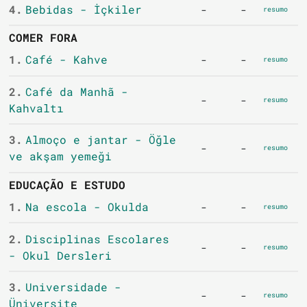
4.
Bebidas - İçkiler
-
-
resumo
COMER FORA
1.
Café - Kahve
-
-
resumo
2.
Café da Manhã -
-
-
resumo
Kahvaltı
3.
Almoço e jantar - Öğle
-
-
resumo
ve akşam yemeği
EDUCAÇÃO E ESTUDO
1.
Na escola - Okulda
-
-
resumo
2.
Disciplinas Escolares
-
-
resumo
- Okul Dersleri
3.
Universidade -
-
-
resumo
Üniversite