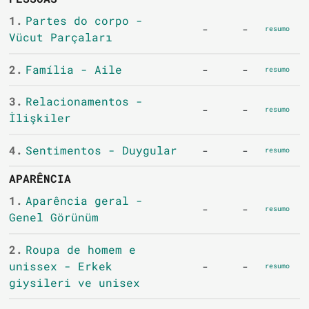
1.
Partes do corpo -
-
-
resumo
Vücut Parçaları
2.
Família - Aile
-
-
resumo
3.
Relacionamentos -
-
-
resumo
İlişkiler
4.
Sentimentos - Duygular
-
-
resumo
APARÊNCIA
1.
Aparência geral -
-
-
resumo
Genel Görünüm
2.
Roupa de homem e
unissex - Erkek
-
-
resumo
giysileri ve unisex