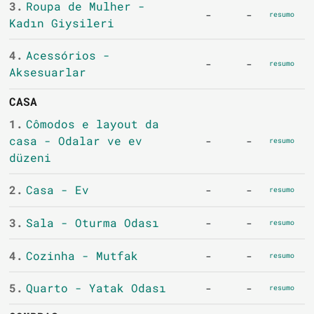
3.
Roupa de Mulher -
-
-
resumo
Kadın Giysileri
4.
Acessórios -
-
-
resumo
Aksesuarlar
CASA
1.
Cômodos e layout da
casa - Odalar ve ev
-
-
resumo
düzeni
2.
Casa - Ev
-
-
resumo
3.
Sala - Oturma Odası
-
-
resumo
4.
Cozinha - Mutfak
-
-
resumo
5.
Quarto - Yatak Odası
-
-
resumo