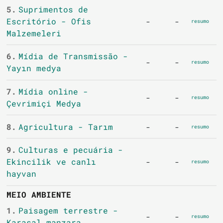
5.
Suprimentos de
Escritório - Ofis
-
-
resumo
Malzemeleri
6.
Mídia de Transmissão -
-
-
resumo
Yayın medya
7.
Mídia online -
-
-
resumo
Çevrimiçi Medya
8.
Agricultura - Tarım
-
-
resumo
9.
Culturas e pecuária -
Ekincilik ve canlı
-
-
resumo
hayvan
MEIO AMBIENTE
1.
Paisagem terrestre -
-
-
resumo
Karasal manzara